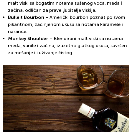
malt viski sa bogatim notama sušenog voća, meda i
začina, odličan za prave ljubitelje viskija.
Bulleit Bourbon
– Američki bourbon poznat po svom
pikantnom, začinjenom ukusu sa notama karamele i
naranče.
Monkey Shoulder
– Blendirani malt viski sa notama
meda, vanile i začina, izuzetno glatkog ukusa, savršen
za mešanje ili uživanje čistog.