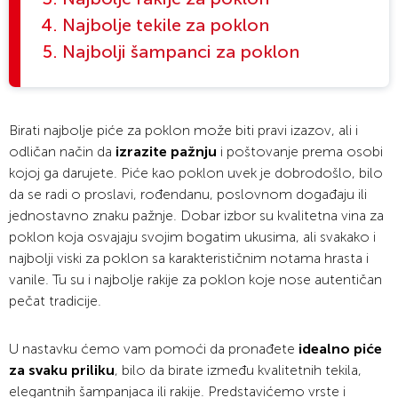
Najbolje tekile za poklon
Najbolji šampanci za poklon
Birati najbolje piće za poklon može biti pravi izazov, ali i
odličan način da
izrazite pažnju
i poštovanje prema osobi
kojoj ga darujete. Piće kao poklon uvek je dobrodošlo, bilo
da se radi o proslavi, rođendanu, poslovnom događaju ili
jednostavno znaku pažnje. Dobar izbor su kvalitetna vina za
poklon koja osvajaju svojim bogatim ukusima, ali svakako i
najbolji viski za poklon sa karakterističnim notama hrasta i
vanile. Tu su i najbolje rakije za poklon koje nose autentičan
pečat tradicije.
U nastavku ćemo vam pomoći da pronađete
idealno piće
za svaku priliku
, bilo da birate između kvalitetnih tekila,
elegantnih šampanjaca ili rakije. Predstavićemo vrste i