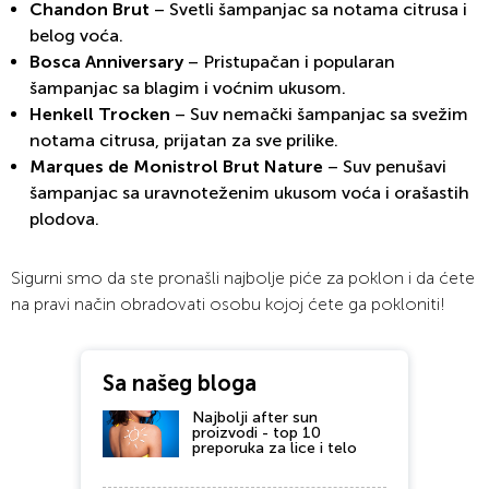
Chandon Brut
– Svetli šampanjac sa notama citrusa i
belog voća.
Bosca Anniversary
– Pristupačan i popularan
šampanjac sa blagim i voćnim ukusom.
Henkell Trocken
– Suv nemački šampanjac sa svežim
notama citrusa, prijatan za sve prilike.
Marques de Monistrol Brut Nature
– Suv penušavi
šampanjac sa uravnoteženim ukusom voća i orašastih
plodova.
Sigurni smo da ste pronašli najbolje piće za poklon i da ćete
na pravi način obradovati osobu kojoj ćete ga pokloniti!
Sa našeg bloga
Najbolji after sun
proizvodi - top 10
preporuka za lice i telo