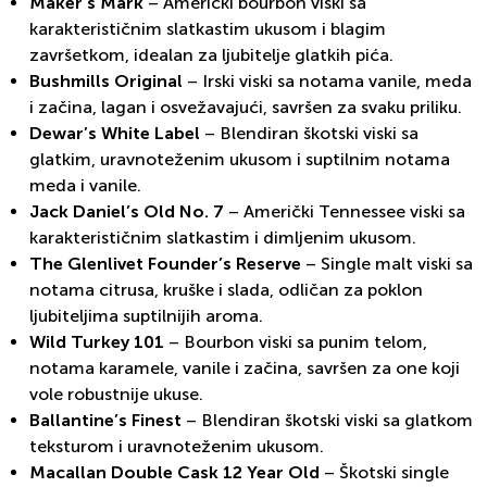
Maker’s Mark
– Američki bourbon viski sa
karakterističnim slatkastim ukusom i blagim
završetkom, idealan za ljubitelje glatkih pića.
Bushmills Original
– Irski viski sa notama vanile, meda
i začina, lagan i osvežavajući, savršen za svaku priliku.
Dewar’s White Label
– Blendiran škotski viski sa
glatkim, uravnoteženim ukusom i suptilnim notama
meda i vanile.
Jack Daniel’s Old No. 7
– Američki Tennessee viski sa
karakterističnim slatkastim i dimljenim ukusom.
The Glenlivet Founder’s Reserve
– Single malt viski sa
notama citrusa, kruške i slada, odličan za poklon
ljubiteljima suptilnijih aroma.
Wild Turkey 101
– Bourbon viski sa punim telom,
notama karamele, vanile i začina, savršen za one koji
vole robustnije ukuse.
Ballantine’s Finest
– Blendiran škotski viski sa glatkom
teksturom i uravnoteženim ukusom.
Macallan Double Cask 12 Year Old
– Škotski single