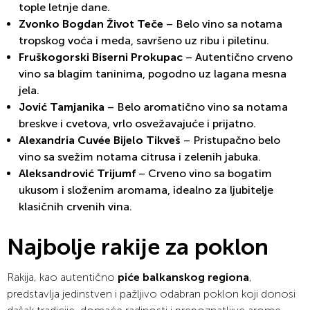
tople letnje dane.
Zvonko Bogdan Život Teče
– Belo vino sa notama
tropskog voća i meda, savršeno uz ribu i piletinu.
Fruškogorski Biserni Prokupac
– Autentično crveno
vino sa blagim taninima, pogodno uz lagana mesna
jela.
Jović Tamjanika
– Belo aromatično vino sa notama
breskve i cvetova, vrlo osvežavajuće i prijatno.
Alexandria Cuvée Bijelo Tikveš
– Pristupačno belo
vino sa svežim notama citrusa i zelenih jabuka.
Aleksandrović Trijumf
– Crveno vino sa bogatim
ukusom i složenim aromama, idealno za ljubitelje
klasičnih crvenih vina.
Najbolje rakije za poklon
Rakija, kao autentično
piće balkanskog regiona
,
predstavlja jedinstven i pažljivo odabran poklon koji donosi