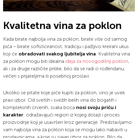
Kvalitetna vina za poklon
Kada birate najbolja vina za poklon, birate više od samog
pića – birate sofisticiranost, tradiciju i pažljivo kreirani ukus
koji će
obradovati svakog ljubitelja vina
. Kvalitetna vina
za poklon mogu biti idealna
ideja za novogodišnji poklon
,
ali i za druge različite prilike, bilo da se radi o rođendanu,
večeri s prijateljima ili posebnoj proslavi.
Ukoliko se pitate koje piće kupiti za poklon, vino je uvek
pravi izbor. Od svetlih i svežih belih vina do bogatih i
kompleksnih crvenih, svaka boca
nosi svoju priču i
karakter
, odražavajući region iz kojeg dolazi i proces
proizvodnje koji je usavršen kroz generacije. Predstavljamo
vam najbolja vina za poklon koja se mogu lako nabaviti u
prodavnicama, a koje su sjajan izbor za poklon. Bilo da