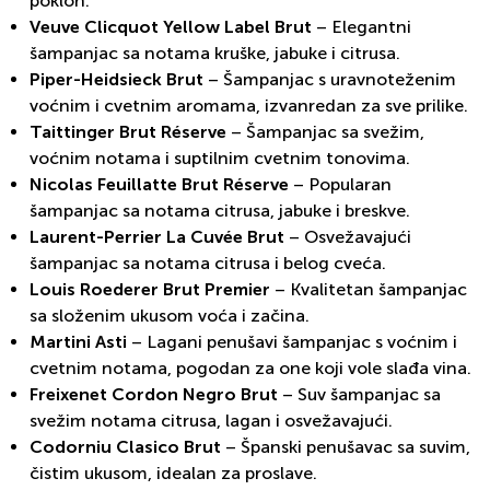
poklon.
Veuve Clicquot Yellow Label Brut
– Elegantni
šampanjac sa notama kruške, jabuke i citrusa.
Piper-Heidsieck Brut
– Šampanjac s uravnoteženim
voćnim i cvetnim aromama, izvanredan za sve prilike.
Taittinger Brut Réserve
– Šampanjac sa svežim,
voćnim notama i suptilnim cvetnim tonovima.
Nicolas Feuillatte Brut Réserve
– Popularan
šampanjac sa notama citrusa, jabuke i breskve.
Laurent-Perrier La Cuvée Brut
– Osvežavajući
šampanjac sa notama citrusa i belog cveća.
Louis Roederer Brut Premier
– Kvalitetan šampanjac
sa složenim ukusom voća i začina.
Martini Asti
– Lagani penušavi šampanjac s voćnim i
cvetnim notama, pogodan za one koji vole slađa vina.
Freixenet Cordon Negro Brut
– Suv šampanjac sa
svežim notama citrusa, lagan i osvežavajući.
Codorniu Clasico Brut
– Španski penušavac sa suvim,
čistim ukusom, idealan za proslave.