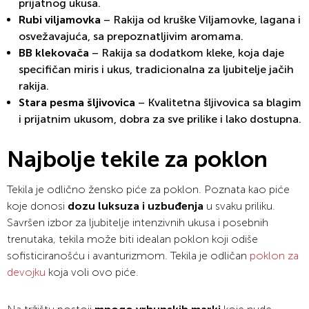
prijatnog ukusa.
Rubi viljamovka
– Rakija od kruške Viljamovke, lagana i
osvežavajuća, sa prepoznatljivim aromama.
BB klekovača
– Rakija sa dodatkom kleke, koja daje
specifičan miris i ukus, tradicionalna za ljubitelje jačih
rakija.
Stara pesma šljivovica
– Kvalitetna šljivovica sa blagim
i prijatnim ukusom, dobra za sve prilike i lako dostupna.
Najbolje tekile za poklon
Tekila je odlično žensko piće za poklon. Poznata kao piće
koje donosi
dozu luksuza i uzbuđenja
u svaku priliku.
Savršen izbor za ljubitelje intenzivnih ukusa i posebnih
trenutaka, tekila može biti idealan poklon koji odiše
sofisticiranošću i avanturizmom. Tekila je odličan
poklon za
devojku
koja voli ovo piće.