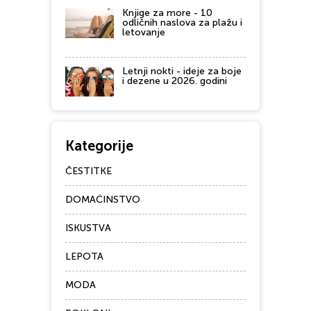
Knjige za more - 10
odličnih naslova za plažu i
letovanje
Letnji nokti - ideje za boje
i dezene u 2026. godini
Kategorije
ČESTITKE
DOMAĆINSTVO
ISKUSTVA
LEPOTA
MODA