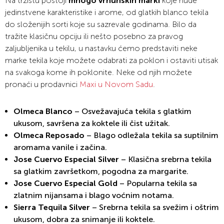
Na tržištu postoji
mnogo vrhunskih marki
koje nude
jedinstvene karakteristike i arome, od glatkih blanco tekila
do složenijih sorti koje su sazrevale godinama. Bilo da
tražite klasičnu opciju ili nešto posebno za pravog
zaljubljenika u tekilu, u nastavku ćemo predstaviti neke
marke tekila koje možete odabrati za poklon i ostaviti utisak
na svakoga kome ih poklonite. Neke od njih možete
pronaći u prodavnici
Maxi u Novom Sadu
.
Olmeca Blanco
– Osvežavajuća tekila s glatkim
ukusom, savršena za koktele ili čist užitak.
Olmeca Reposado
– Blago odležala tekila sa suptilnim
aromama vanile i začina.
Jose Cuervo Especial Silver
– Klasična srebrna tekila
sa glatkim završetkom, pogodna za margarite.
Jose Cuervo Especial Gold
– Popularna tekila sa
zlatnim nijansama i blago voćnim notama.
Sierra Tequila Silver
– Srebrna tekila sa svežim i oštrim
ukusom, dobra za snimanje ili koktele.