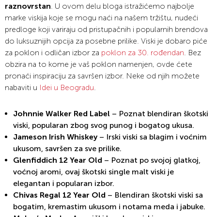
raznovrstan
. U ovom delu bloga istražićemo najbolje
marke viskija koje se mogu naći na našem tržištu, nudeći
predloge koji variraju od pristupačnih i popularnih brendova
do luksuznijih opcija za posebne prilike. Viski je dobaro piće
za poklon i odličan izbor za
poklon za 30. rođendan
. Bez
obzira na to kome je vaš poklon namenjen, ovde ćete
pronaći inspiraciju za savršen izbor. Neke od njih možete
nabaviti u
Idei u Beogradu
.
Johnnie Walker Red Label
– Poznat blendiran škotski
viski, popularan zbog svog punog i bogatog ukusa.
Jameson Irish Whiskey
– Irski viski sa blagim i voćnim
ukusom, savršen za sve prilike.
Glenfiddich 12 Year Old
– Poznat po svojoj glatkoj,
voćnoj aromi, ovaj škotski single malt viski je
elegantan i popularan izbor.
Chivas Regal 12 Year Old
– Blendiran škotski viski sa
bogatim, kremastim ukusom i notama meda i jabuke.