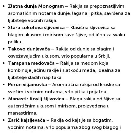
Zlatna dunja Monogram
– Rakija sa prepoznatljivim
aromatičnim notama dunje, lagana i pitka, savršena za
ljubitelje voćnih rakija.
Stara sokolova šljivovica
– Klasična šljivovica sa
blagim ukusom i mirisom suve šljive, odlična za svaku
priliku.
Takovo dunjevača
– Rakija od dunje sa blagim i
osvežavajućim ukusom, vrlo popularna u Srbiji.
Tarapana medovača
– Rakija sa medom koja
kombinuje jačinu rakije i slatkoću meda, idealna za
ljubitelje slađih napitaka.
Perun viljamovka
– Aromatična rakija od kruške sa
svežim i voćnim notama, vrlo pitka i prijatna.
Manastir Kovilj šljivovica
– Blaga rakija od šljive sa
autentičnim ukusom i mirisom, proizvedena u
manastirima.
Zarić kajsijevača
– Rakija od kajsije sa bogatim,
voćnim notama, vrlo popularna zbog svog blagog i