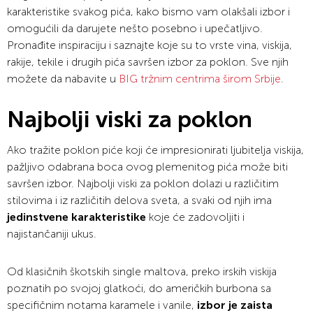
karakteristike svakog pića, kako bismo vam olakšali izbor i
omogućili da darujete nešto posebno i upečatljivo.
Pronađite inspiraciju i saznajte koje su to vrste vina, viskija,
rakije, tekile i drugih pića savršen izbor za poklon. Sve njih
možete da nabavite u
BIG tržnim centrima širom Srbije
.
Najbolji viski za poklon
Ako tražite poklon piće koji će impresionirati ljubitelja viskija,
pažljivo odabrana boca ovog plemenitog pića može biti
savršen izbor. Najbolji viski za poklon dolazi u različitim
stilovima i iz različitih delova sveta, a svaki od njih ima
jedinstvene karakteristike
koje će zadovoljiti i
najistančaniji ukus.
Od klasičnih škotskih single maltova, preko irskih viskija
poznatih po svojoj glatkoći, do američkih burbona sa
specifičnim notama karamele i vanile,
izbor je zaista