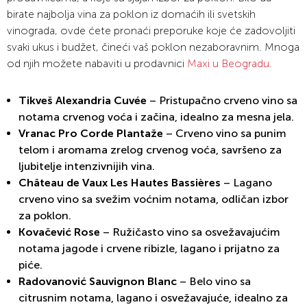
birate najbolja vina za poklon iz domaćih ili svetskih
vinograda, ovde ćete pronaći preporuke koje će zadovoljiti
svaki ukus i budžet, čineći vaš poklon nezaboravnim. Mnoga
od njih možete nabaviti u prodavnici
Maxi u Beogradu
.
Tikveš Alexandria Cuvée
– Pristupačno crveno vino sa
notama crvenog voća i začina, idealno za mesna jela.
Vranac Pro Corde Plantaže
– Crveno vino sa punim
telom i aromama zrelog crvenog voća, savršeno za
ljubitelje intenzivnijih vina.
Château de Vaux Les Hautes Bassières
– Lagano
crveno vino sa svežim voćnim notama, odličan izbor
za poklon.
Kovačević Rose
– Ružičasto vino sa osvežavajućim
notama jagode i crvene ribizle, lagano i prijatno za
piće.
Radovanović Sauvignon Blanc
– Belo vino sa
citrusnim notama, lagano i osvežavajuće, idealno za