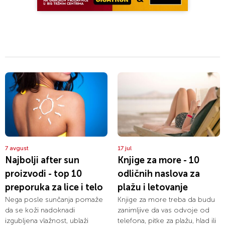
7 avgust
17 jul
Najbolji after sun
Knjige za more - 10
proizvodi - top 10
odličnih naslova za
preporuka za lice i telo
plažu i letovanje
Nega posle sunčanja pomaže
Knjige za more treba da budu
da se koži nadoknadi
zanimljive da vas odvoje od
izgubljena vlažnost, ublaži
telefona, pitke za plažu, hlad ili