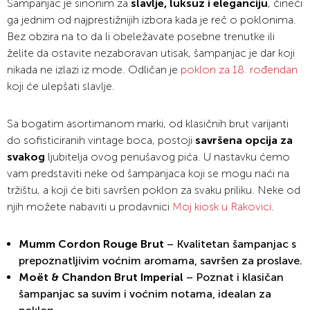
Šampanjac je sinonim za
slavlje, luksuz i eleganciju
, čineći
ga jednim od najprestižnijih izbora kada je reč o poklonima.
Bez obzira na to da li obeležavate posebne trenutke ili
želite da ostavite nezaboravan utisak, šampanjac je dar koji
nikada ne izlazi iz mode. Odličan je
poklon za 18. rođendan
koji će ulepšati slavlje.
Sa bogatim asortimanom marki, od klasičnih brut varijanti
do sofisticiranih vintage boca, postoji
savršena opcija za
svakog
ljubitelja ovog penušavog pića. U nastavku ćemo
vam predstaviti neke od šampanjaca koji se mogu naći na
tržištu, a koji će biti savršen poklon za svaku priliku. Neke od
njih možete nabaviti u prodavnici
Moj kiosk u Rakovici
.
Mumm Cordon Rouge Brut
– Kvalitetan šampanjac s
prepoznatljivim voćnim aromama, savršen za proslave.
Moët & Chandon Brut Imperial
– Poznat i klasičan
šampanjac sa suvim i voćnim notama, idealan za