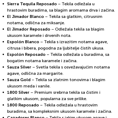
Sierra Tequila Reposado
– Tekila odležala u
hrastovim buradima, sa blagim aromama drva i začina.
El Jimador Blanco
– Tekila sa glatkim, citrusnim
notama, odlična za miksanje.
El Jimador Reposado
– Odležala tekila sa blagim
ukusom karamele i drvenih nota.
Espolón Blanco
– Tekila s izrazitim notama agave,
citrusa i bibera, pogodna za ljubitelje čistih ukusa.
Espolón Reposado
– Tekila odležala u buradima, sa
bogatim notama karamele i začina.
Sauza Silver
– Svetla tekila s osvežavajućim notama
agave, odlična za margarite.
Sauza Gold
– Tekila sa zlatnim tonovima i blagim
ukusom meda i vanile.
1800 Silver
– Premium srebrna tekila sa čistim i
glatkim ukusom, popularna za sve prilike.
1800 Reposado
– Tekila odležala u hrastovim
buradima, sa kompleksnim ukusom karamele i začina.
Cazadores Blanco
– Tekila s jakim ukusom agave i