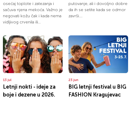
osećaj toplote i zatezanja i
putovanje, ali i dovoljno dobre
sačuva njena mekoća. Važno je
da ih se setite kada se odmor
negovati kožu čak i kada nema
završi....
vidljivog crvenila ili...
13 jul
23 jun
Letnji nokti - ideje za
BIG letnji festival u BIG
boje i dezene u 2026.
FASHION Kragujevac
godini
centru
Leto je pravo vreme da
Leto u Kragujevcu ove godine
manikir dobije malo više
dobija posebno mesto za
svetlosti, boje i razigranosti.
druženje, zabavu i dobru
Nekada je to mlečna nijansa
atmosferu. Od 3. do 25. jula,