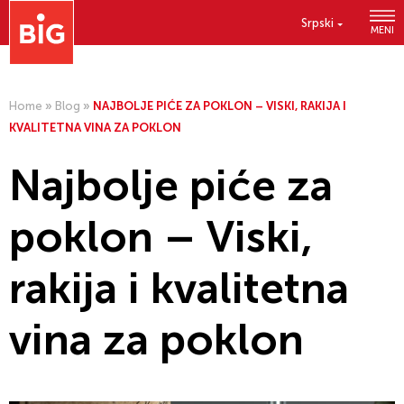
Srpski
MENI
Home
»
Blog
»
NAJBOLJE PIĆE ZA POKLON – VISKI, RAKIJA I
KVALITETNA VINA ZA POKLON
Najbolje piće za
poklon – Viski,
rakija i kvalitetna
vina za poklon