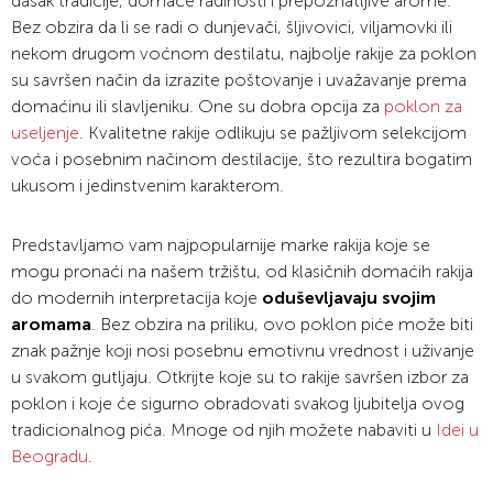
dašak tradicije, domaće radinosti i prepoznatljive arome.
Bez obzira da li se radi o dunjevači, šljivovici, viljamovki ili
nekom drugom voćnom destilatu, najbolje rakije za poklon
su savršen način da izrazite poštovanje i uvažavanje prema
domaćinu ili slavljeniku. One su dobra opcija za
poklon za
useljenje
. Kvalitetne rakije odlikuju se pažljivom selekcijom
voća i posebnim načinom destilacije, što rezultira bogatim
ukusom i jedinstvenim karakterom.
Predstavljamo vam najpopularnije marke rakija koje se
mogu pronaći na našem tržištu, od klasičnih domaćih rakija
do modernih interpretacija koje
oduševljavaju svojim
aromama
. Bez obzira na priliku, ovo poklon piće može biti
znak pažnje koji nosi posebnu emotivnu vrednost i uživanje
u svakom gutljaju. Otkrijte koje su to rakije savršen izbor za
poklon i koje će sigurno obradovati svakog ljubitelja ovog
tradicionalnog pića. Mnoge od njih možete nabaviti u
Idei u
Beogradu
.