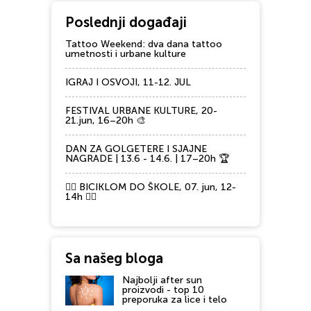
Poslednji događaji
Tattoo Weekend: dva dana tattoo
umetnosti i urbane kulture
IGRAJ I OSVOJI, 11-12. JUL
FESTIVAL URBANE KULTURE, 20-
21.jun, 16–20h 🎨
DAN ZA GOLGETERE I SJAJNE
NAGRADE | 13.6 - 14.6. | 17–20h 🏆
🚴‍♂️ BICIKLOM DO ŠKOLE, 07. jun, 12-
14h 🚴‍♀️
Sa našeg bloga
Najbolji after sun
proizvodi - top 10
preporuka za lice i telo