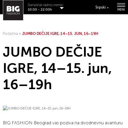
Današnje radno vreme:
Srpski
10:00 - 22:00h
MENI
Početna
>
JUMBO DEČIJE IGRE, 14–15. JUN, 16–19H
JUMBO DEČIJE
IGRE, 14–15. jun,
16–19h
BIG FASHION Beograd vas poziva na dvodnevnu avanturu