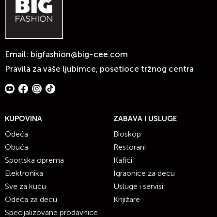
Email:
bigfashion@big-cee.com
Pravila za vaše ljubimce, posetioce tržnog centra
KUPOVINA
ZABAVA I USLUGE
Odeća
Bioskop
Obuća
Restorani
Sportska oprema
Kafići
Elektronika
Igraonice za decu
Sve za kuću
Usluge i servisi
Odeća za decu
Knjižare
Specijalizovane prodavnice