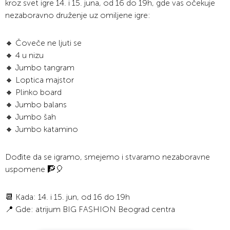
kroz svet igre 14. i 15. juna, od 16 do 19h, gde vas očekuje
nezaboravno druženje uz omiljene igre:
🔸 Čoveče ne ljuti se
🔸 4 u nizu
🔸 Jumbo tangram
🔸 Loptica majstor
🔸 Plinko board
🔸 Jumbo balans
🔸 Jumbo šah
🔸 Jumbo katamino
Dođite da se igramo, smejemo i stvaramo nezaboravne
uspomene 🧗🎈
📆 Kada: 14. i 15. jun, od 16 do 19h
📍 Gde: atrijum BIG FASHION Beograd centra