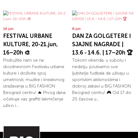
16 jun
8 jun
FESTIVAL URBANE
DAN ZA GOLGETERE I
KULTURE, 20-21.jun,
SJAJNE NAGRADE |
16–20h 🎨
13.6 - 14.6. | 17–20h 🏆
Pridružite nam se na
Tokom vikenda, u subotu i
dvodnevnom Festivalu urbane
nedelju, pozivamo sve
kulture i doživite spoj
ljubitelje fudbala da uživaju u
umetnosti, muzike i kreativnog
sportskim aktivnostima i
izražavanja u BIG FASHION
dobroj zabavi u BIG FASHION
Beograd centru! 🔥 Prvog dana
Beograd centru! 🎮 Od 17 do
očekuje vas graffiti takmičenje
20 časova u...
uživo i...