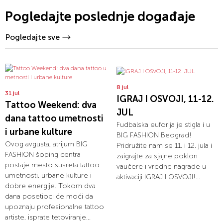
Pogledajte poslednje događaje
Pogledajte sve
8 jul
31 jul
IGRAJ I OSVOJI, 11-12.
Tattoo Weekend: dva
JUL
dana tattoo umetnosti
Fudbalska euforija je stigla i u
i urbane kulture
BIG FASHION Beograd!
Ovog avgusta, atrijum BIG
Pridružite nam se 11. i 12. jula i
FASHION šoping centra
zaigrajte za sjajne poklon
postaje mesto susreta tattoo
vaučere i vredne nagrade u
umetnosti, urbane kulture i
aktivaciji IGRAJ I OSVOJI!...
dobre energije. Tokom dva
dana posetioci će moći da
upoznaju profesionalne tattoo
artiste, isprate tetoviranje...