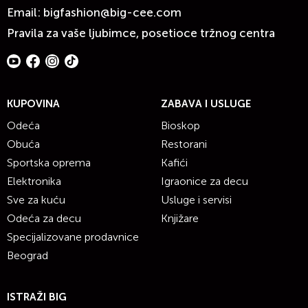
Email:
bigfashion@big-cee.com
Pravila za vaše ljubimce, posetioce tržnog centra
KUPOVINA
ZABAVA I USLUGE
Odeća
Bioskop
Obuća
Restorani
Sportska oprema
Kafići
Elektronika
Igraonice za decu
Sve za kuću
Usluge i servisi
Odeća za decu
Knjižare
Specijalizovane prodavnice
Beograd
ISTRAŽI BIG