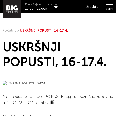
Današnje radno vreme:
Srpski
10:00 - 22:00h
MENI
Početna
>
USKRŠNJI POPUSTI, 16-17.4.
USKRŠNJI
POPUSTI, 16-17.4.
Ne propustite odlične POPUSTE i sjajnu prazničnu kupovinu
u #BIGFASHION centru! 🛍