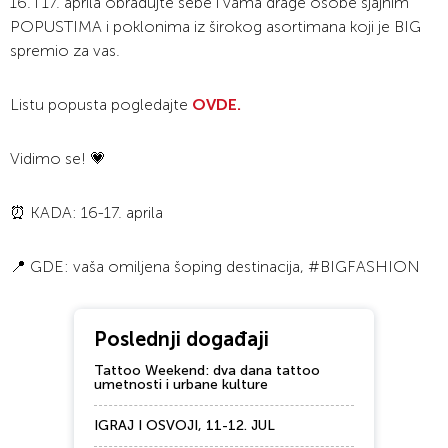
16. i 17. aprila obradujte sebe i vama drage osobe sjajnim
POPUSTIMA i poklonima iz širokog asortimana koji je BIG
spremio za vas.
Listu popusta pogledajte
OVDE.
Vidimo se! 💗
⏰ KADA: 16-17. aprila
📍 GDE: vaša omiljena šoping destinacija, #BIGFASHION
Poslednji događaji
Tattoo Weekend: dva dana tattoo
umetnosti i urbane kulture
IGRAJ I OSVOJI, 11-12. JUL