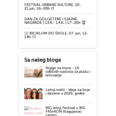
FESTIVAL URBANE KULTURE, 20-
21.jun, 16–20h 🎨
DAN ZA GOLGETERE I SJAJNE
NAGRADE | 13.6 - 14.6. | 17–20h 🏆
🚴‍♂️ BICIKLOM DO ŠKOLE, 07. jun, 12-
14h 🚴‍♀️
Sa našeg bloga
Knjige za more - 10
odličnih naslova za plažu i
letovanje
Letnji nokti - ideje za boje
i dezene u 2026. godini
BIG letnji festival u BIG
FASHION Kragujevac
centru