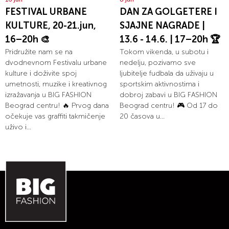
FESTIVAL URBANE
DAN ZA GOLGETERE I
KULTURE, 20-21.jun,
SJAJNE NAGRADE |
16–20h 🎨
13.6 - 14.6. | 17–20h 🏆
Pridružite nam se na
Tokom vikenda, u subotu i
dvodnevnom Festivalu urbane
nedelju, pozivamo sve
kulture i doživite spoj
ljubitelje fudbala da uživaju u
umetnosti, muzike i kreativnog
sportskim aktivnostima i
izražavanja u BIG FASHION
dobroj zabavi u BIG FASHION
Beograd centru! 🔥 Prvog dana
Beograd centru! 🎮 Od 17 do
očekuje vas graffiti takmičenje
20 časova u...
uživo i...