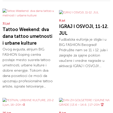
8 jul
31 jul
IGRAJ I OSVOJI, 11-12.
Tattoo Weekend: dva
JUL
dana tattoo umetnosti
Fudbalska euforija je stigla i u
i urbane kulture
BIG FASHION Beograd!
Ovog avgusta, atrijum BIG
Pridružite nam se 11. i 12. jula i
FASHION šoping centra
zaigrajte za sjajne poklon
postaje mesto susreta tattoo
vaučere i vredne nagrade u
umetnosti, urbane kulture i
aktivaciji IGRAJ I OSVOJI!...
dobre energije. Tokom dva
dana posetioci će moći da
upoznaju profesionalne tattoo
artiste, isprate tetoviranje...
16 jun
8 jun