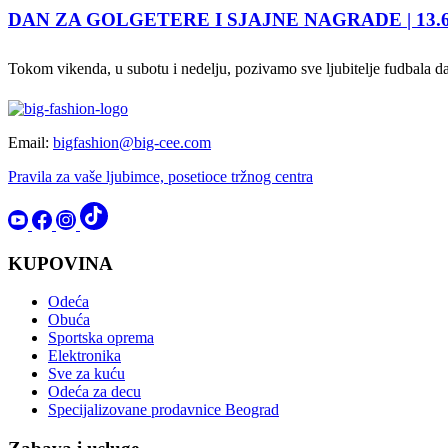
DAN ZA GOLGETERE I SJAJNE NAGRADE | 13.6 - 1
Tokom vikenda, u subotu i nedelju, pozivamo sve ljubitelje fudbala
Email:
bigfashion@big-cee.com
Pravila za vaše ljubimce, posetioce tržnog centra
KUPOVINA
Odeća
Obuća
Sportska oprema
Elektronika
Sve za kuću
Odeća za decu
Specijalizovane prodavnice Beograd