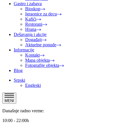
Gastro i zabava
Bioskop
Igraonice za decu
Kafići
Restorani
Hrana
Dešavanja i akcije
Događaji
Aktuelne ponude
Informacije
Kontakt
Mapa objekta
Fotografije objekta
Blog
Srpski
Engleski
MENI
Današnje radno vreme:
10:00 - 22:00h