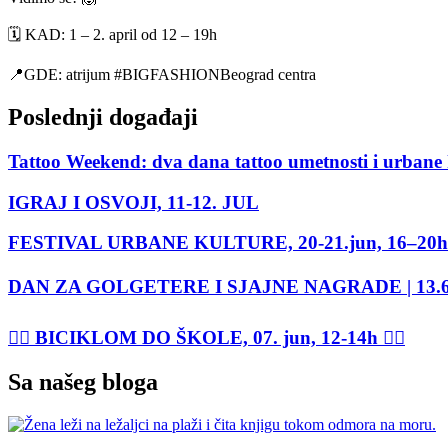
🗓 KAD: 1 – 2. april od 12 – 19h
📍GDE: atrijum #BIGFASHIONBeograd centra
Poslednji događaji
Tattoo Weekend: dva dana tattoo umetnosti i urbane 
IGRAJ I OSVOJI, 11-12. JUL
FESTIVAL URBANE KULTURE, 20-21.jun, 16–20h
DAN ZA GOLGETERE I SJAJNE NAGRADE | 13.6 - 1
🚴‍♂️ BICIKLOM DO ŠKOLE, 07. jun, 12-14h 🚴‍♀️
Sa našeg bloga