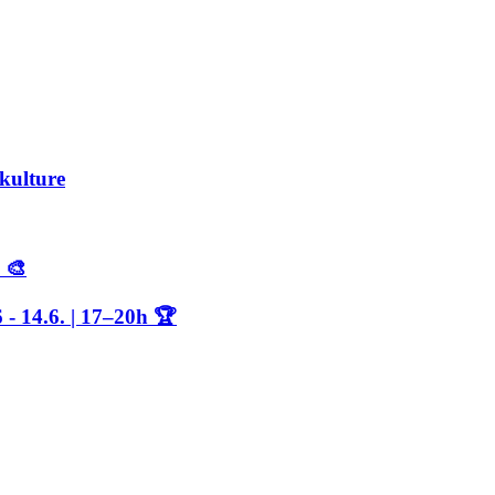
kulture
 🎨
4.6. | 17–20h 🏆