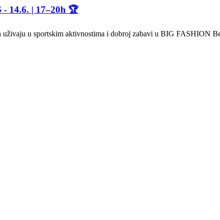
4.6. | 17–20h 🏆
 da uživaju u sportskim aktivnostima i dobroj zabavi u BIG FASHION Be