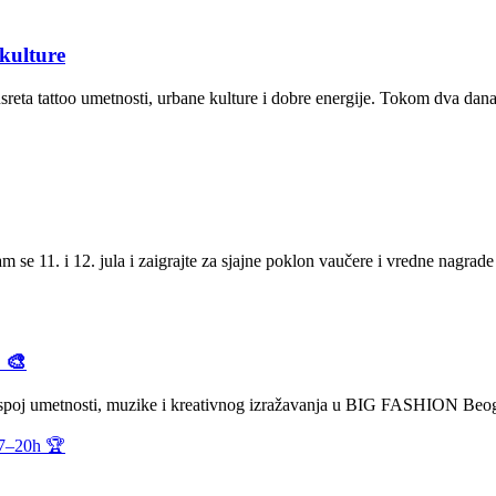
kulture
a tattoo umetnosti, urbane kulture i dobre energije. Tokom dva dana po
se 11. i 12. jula i zaigrajte za sjajne poklon vaučere i vredne nagrad
 🎨
 spoj umetnosti, muzike i kreativnog izražavanja u BIG FASHION Beogra