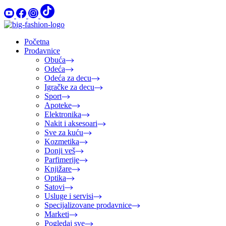
Početna
Prodavnice
Obuća
Odeća
Odeća za decu
Igračke za decu
Sport
Apoteke
Elektronika
Nakit i aksesoari
Sve za kuću
Kozmetika
Donji veš
Parfimerije
Knjižare
Optika
Satovi
Usluge i servisi
Specijalizovane prodavnice
Marketi
Pogledaj sve