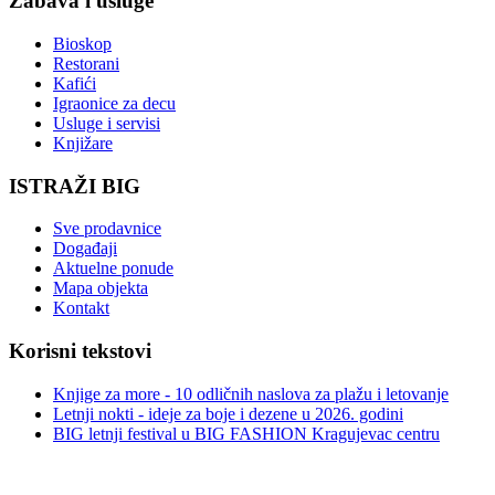
Zabava i usluge
Bioskop
Restorani
Kafići
Igraonice za decu
Usluge i servisi
Knjižare
ISTRAŽI BIG
Sve prodavnice
Događaji
Aktuelne ponude
Mapa objekta
Kontakt
Korisni tekstovi
Knjige za more - 10 odličnih naslova za plažu i letovanje
Letnji nokti - ideje za boje i dezene u 2026. godini
BIG letnji festival u BIG FASHION Kragujevac centru