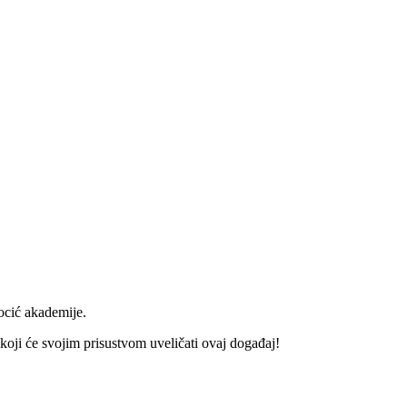
ocić akademije.
koji će svojim prisustvom uveličati ovaj događaj!