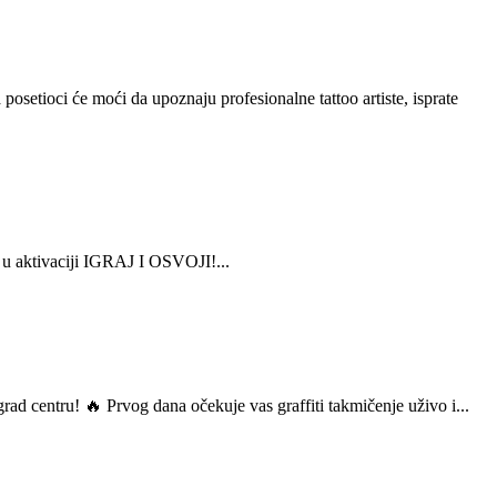
setioci će moći da upoznaju profesionalne tattoo artiste, isprate
e u aktivaciji IGRAJ I OSVOJI!...
d centru! 🔥 Prvog dana očekuje vas graffiti takmičenje uživo i...