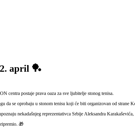
 april 🏓
N centra postaje prava oaza za sve ljubitelje stonog tenisa.
ogu da se oprobaju u stonom tenisu koji će biti organizovan od strane K
a upoznaju nekadašnjeg reprezentativca Srbije Aleksandra Karakaševića, 
pripremio. 🎁