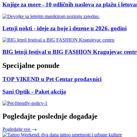
Knjige za more - 10 odličnih naslova za plažu i letova
Letnji nokti - ideje za boje i dezene u 2026. godini
BIG letnji festival u BIG FASHION Kragujevac cent
Specijalne ponude
TOP VIKEND u Pet Centar prodavnici
Sani Optik - Paket akcija
Pogledajte poslednje događaje
Pogledajte sve