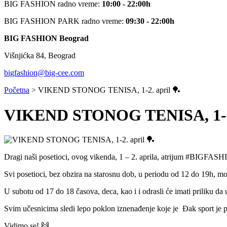
BIG FASHION radno vreme:
10:00 - 22:00h
BIG FASHION PARK radno vreme:
09:30 - 22:00h
BIG FASHION Beograd
Višnjićka 84, Beograd
bigfashion@big-cee.com
Početna
>
VIKEND STONOG TENISA, 1-2. april 🏓
VIKEND STONOG TENISA, 1-2.
Dragi naši posetioci, ovog vikenda, 1 – 2. aprila, atrijum #BIGFASHIO
Svi posetioci, bez obzira na starosnu dob, u periodu od 12 do 19h, m
U subotu od 17 do 18 časova, deca, kao i i odrasli će imati priliku d
Svim učesnicima sledi lepo poklon iznenađenje koje je Đak sport je 
Vidimo se! 🙌