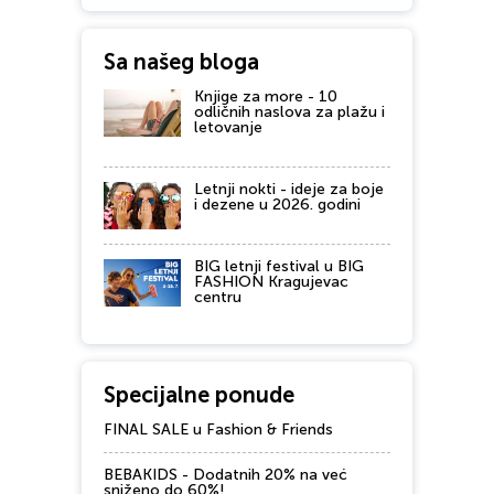
Sa našeg bloga
Knjige za more - 10
odličnih naslova za plažu i
letovanje
Letnji nokti - ideje za boje
i dezene u 2026. godini
BIG letnji festival u BIG
FASHION Kragujevac
centru
Specijalne ponude
FINAL SALE u Fashion & Friends
BEBAKIDS - Dodatnih 20% na već
sniženo do 60%!