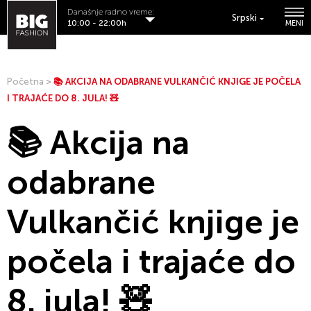
Današnje radno vreme:
Srpski
10:00 - 22:00h
MENI
Početna
>
📚 AKCIJA NA ODABRANE VULKANČIĆ KNJIGE JE POČELA
I TRAJAĆE DO 8. JULA! 🧸️
📚 Akcija na
odabrane
Vulkančić knjige je
počela i trajaće do
8. jula! 🧸️