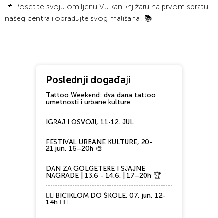
📌 Posetite svoju omiljenu Vulkan knjižaru na prvom spratu
našeg centra i obradujte svog mališana! 📚
Poslednji događaji
Tattoo Weekend: dva dana tattoo
umetnosti i urbane kulture
IGRAJ I OSVOJI, 11-12. JUL
FESTIVAL URBANE KULTURE, 20-
21.jun, 16–20h 🎨
DAN ZA GOLGETERE I SJAJNE
NAGRADE | 13.6 - 14.6. | 17–20h 🏆
🚴‍♂️ BICIKLOM DO ŠKOLE, 07. jun, 12-
14h 🚴‍♀️