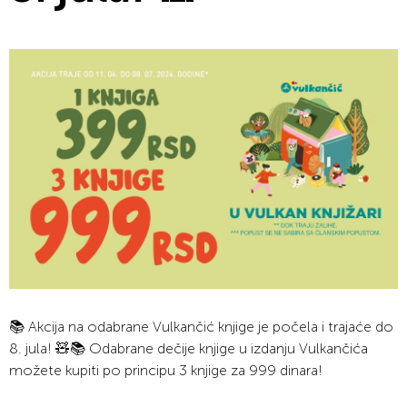
📚 Akcija na odabrane Vulkančić knjige je počela i trajaće do
8. jula! 🧸️📚 Odabrane dečije knjige u izdanju Vulkančića
možete kupiti po principu 3 knjige za 999 dinara!