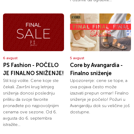
6 avgust
5 avgust
PS Fashion - POČELO
Core by Avangardia -
JE FINALNO SNIŽENJE!
Finalno sniženje
Stil koji volite. Cene koje ste
Upozorenje: cene se tope, a
čekali. Završni krug letnjeg
ova pojava često može
sniženja donosi poslednju
izazvati prepun ormar! Finalno
priliku da svoje favorite
sniženje je počelo! Požuri u
pronađete po najpovoljnijim
Avangardiju dok su veličine još
cenama ove sezone. Od 6.
dostupne.
avgusta do 6. septembra
istražite...