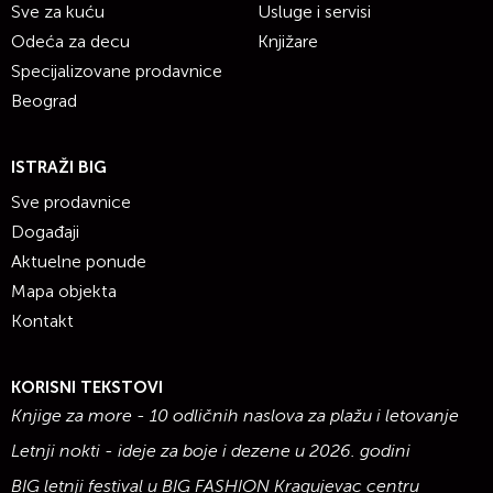
Sve za kuću
Usluge i servisi
Odeća za decu
Knjižare
Specijalizovane prodavnice
Beograd
ISTRAŽI BIG
Sve prodavnice
Događaji
Aktuelne ponude
Mapa objekta
Kontakt
KORISNI TEKSTOVI
Knjige za more - 10 odličnih naslova za plažu i letovanje
Letnji nokti - ideje za boje i dezene u 2026. godini
BIG letnji festival u BIG FASHION Kragujevac centru