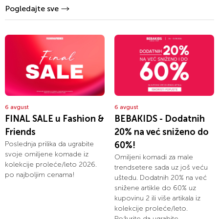
Pogledajte sve
6 avgust
6 avgust
FINAL SALE u Fashion &
BEBAKIDS - Dodatnih
Friends
20% na već sniženo do
Poslednja prilika da ugrabite
60%!
svoje omiljene komade iz
Omiljeni komadi za male
kolekcije proleće/leto 2026.
trendsetere sada uz još veću
po najboljim cenama!
uštedu. Dodatnih 20% na već
snižene artikle do 60% uz
kupovinu 2 ili više artikala iz
kolekcije proleće/leto.
Požurite da ugrabite...