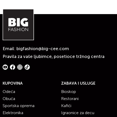
Email:
bigfashion@big-cee.com
Pravila za vaše ljubimce, posetioce tržnog centra
KUPOVINA
ZABAVA I USLUGE
Odeća
Bioskop
Obuća
Restorani
Sportska oprema
Kafići
Elektronika
Igraonice za decu