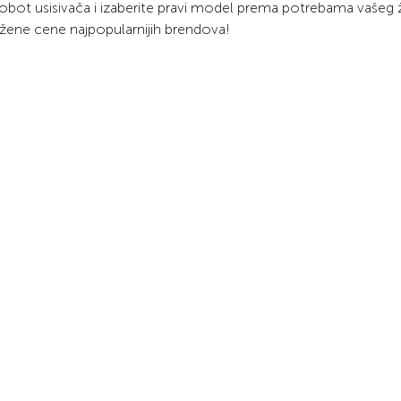
i robot usisivača i izaberite pravi model prema potrebama vašeg
nižene cene najpopularnijih brendova!