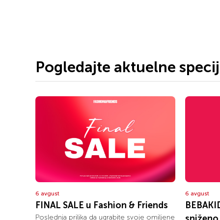
Pogledajte aktuelne speci
6 avgust
6 avgust
FINAL SALE u Fashion & Friends
BEBAKID
Poslednja prilika da ugrabite svoje omiljene
sniženo