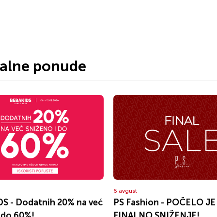
jalne ponude
6 avgust
S - Dodatnih 20% na već
PS Fashion - POČELO JE
 do 60%!
FINALNO SNIŽENJE!