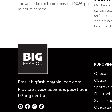
komade iz kolekcije proleće/leto 2026. po
Omiljeni k
najboljim cenama!
uz još već
snižene art
više artika
Požurite da
KUPOVIN
Odeća
Obuća
Email:
bigfashion@big-cee.com
Sportska
Pravila za vaše ljubimce, posetioce
Elektroni
tržnog centra
Sve za ku
Odeća za