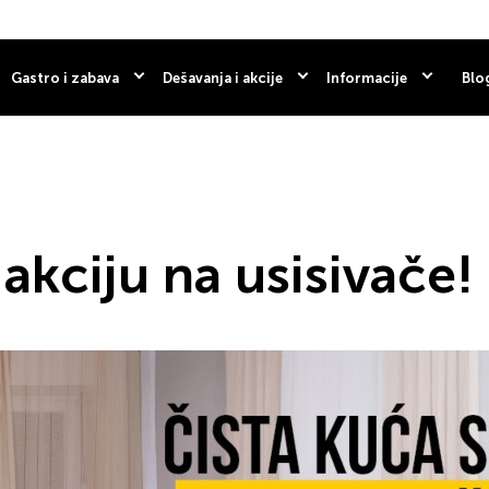
Gastro i zabava
Dešavanja i akcije
Informacije
Blo
 akciju na usisivače!