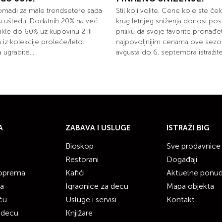
omadi za male trendsetere sada
Stil koji volite. Cene koje ste ček
u uštedu. Dodatnih 20% na već
krug letnjeg sniženja donosi pos
ikle do 60% uz kupovinu 2 ili
priliku da svoje favorite pronađ
la iz kolekcije proleće/leto.
najpovoljnijim cenama ove sezo
 ugrabite...
avgusta do 6. septembra istražite.
A
ZABAVA I USLUGE
ISTRAŽI BIG
Bioskop
Sve prodavnice
Restorani
Događaji
 oprema
Kafići
Aktuelne ponu
ka
Igraonice za decu
Mapa objekta
ću
Usluge i servisi
Kontakt
 decu
Knjižare