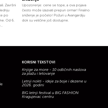
ali. Završni
Upozorenje: cene se tope, a ova pojava
lednju
često može izazvati prepun ormar! Finalno
ete po
sniženje je počelo! Požuri u Avangardiju
ne. Od 6.
dok su veličine još dostupne.
..
KORISNI TEKSTOVI
Knjige za more - 10 odličnih naslova
za plažu i letovanje
Letnji nokti - ideje za boje i dezene u
de
2026. godini
BIG letnji festival u BIG FASHION
Kragujevac centru