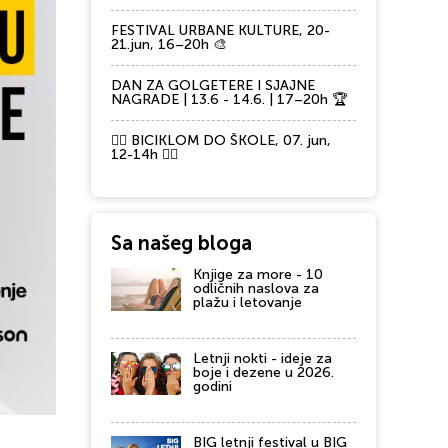
FESTIVAL URBANE KULTURE, 20-
21.jun, 16–20h 🎨
DAN ZA GOLGETERE I SJAJNE
NAGRADE | 13.6 - 14.6. | 17–20h 🏆
🚴‍♂️ BICIKLOM DO ŠKOLE, 07. jun,
12-14h 🚴‍♀️
Sa našeg bloga
Knjige za more - 10
odličnih naslova za
plažu i letovanje
Letnji nokti - ideje za
boje i dezene u 2026.
godini
BIG letnji festival u BIG