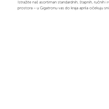
Istražite naš asortiman standardnih, štapnih, ručnih 
prostora – u Gigatronu vas do kraja aprila očekuju s