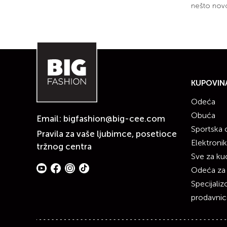
nešto novo
KUPOVIN
Odeća
Obuća
Email:
bigfashion@big-cee.com
Sportska
Pravila za vaše ljubimce, posetioce
Elektroni
tržnog centra
Sve za ku
Odeća za
Specijali
prodavni