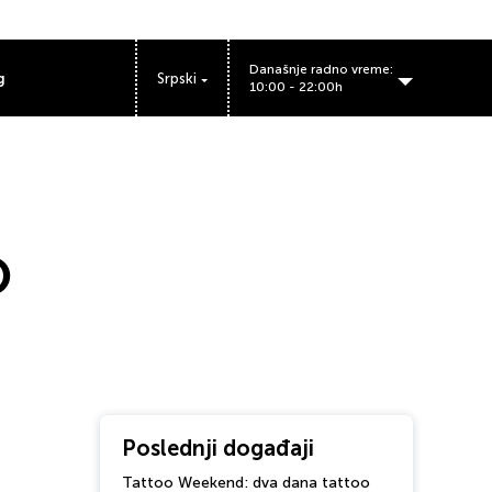
Današnje radno vreme:
g
Srpski
10:00 - 22:00h
O
Poslednji događaji
Tattoo Weekend: dva dana tattoo