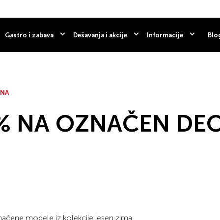
Gastro i zabava
Dešavanja i akcije
Informacije
Blo
ANA
20% NA OZNAČEN DE
ačene modele iz kolekcije jesen zima.