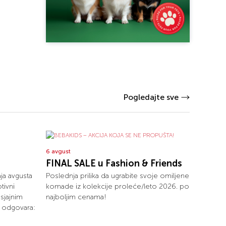
Pogledajte sve
6 avgust
FINAL SALE u Fashion & Friends
aja avgusta
Poslednja prilika da ugrabite svoje omiljene
tivni
komade iz kolekcije proleće/leto 2026. po
sjajnim
najboljim cenama!
m odgovara: