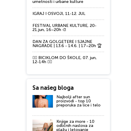
umetnosti i urbane kulture
IGRAJ I OSVOJI, 11-12. JUL
FESTIVAL URBANE KULTURE, 20-
21.jun, 16–20h 🎨
DAN ZA GOLGETERE I SJAJNE
NAGRADE | 13.6 - 14.6. | 17–20h 🏆
🚴‍♂️ BICIKLOM DO ŠKOLE, 07. jun,
12-14h 🚴‍♀️
Sa našeg bloga
Najbolji after sun
proizvodi - top 10
preporuka za lice i telo
Knjige za more - 10
odličnih naslova za
plažu i letovanje