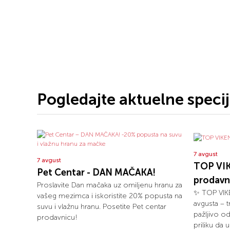
Pogledajte aktuelne speci
7 avgust
7 avgust
TOP VIK
Pet Centar - DAN MAČAKA!
prodavn
Proslavite Dan mačaka uz omiljenu hranu za
✨ TOP VIKE
vašeg mezimca i iskoristite 20% popusta na
avgusta – 
suvu i vlažnu hranu. Posetite Pet centar
pažljivo o
prodavnicu!
priliku da 