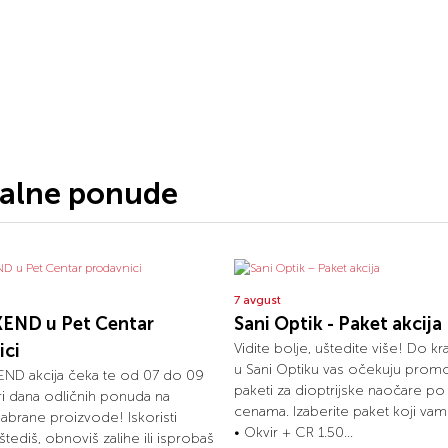
jalne ponude
7 avgust
END u Pet Centar
Sani Optik - Paket akcija
ici
Vidite bolje, uštedite više! Do kr
u Sani Optiku vas očekuju promo
ND akcija čeka te od 07 do 09
paketi za dioptrijske naočare po 
tri dana odličnih ponuda na
cenama. Izaberite paket koji va
dabrane proizvode! Iskoristi
• Okvir + CR 1.50...
uštediš, obnoviš zalihe ili isprobaš