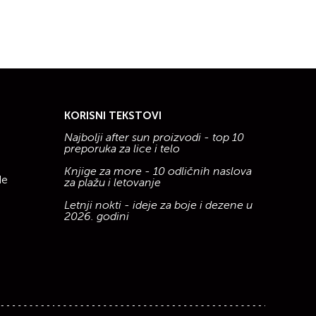
KORISNI TEKSTOVI
Najbolji after sun proizvodi - top 10
preporuka za lice i telo
Knjige za more - 10 odličnih naslova
de
za plažu i letovanje
Letnji nokti - ideje za boje i dezene u
2026. godini