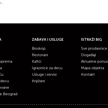
...
A
ZABAVA I USLUGE
ISTRAŽI BIG
Bioskop
Sve prodavnice
Restorani
Događaji
 oprema
Kafići
Aktuelne ponu
ka
Igraonice za decu
Mapa objekta
ću
Usluge i servisi
Kontakt
 decu
Knjižare
zovane
ce Beograd