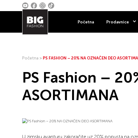
Početna
Prodavnice
Početna
>
PS FASHION – 20% NA OZNAČEN DEO ASORTIM
PS Fashion – 
ASORTIMANA
U zimsku avanturu zakoračite uz 20% popusta na ozn