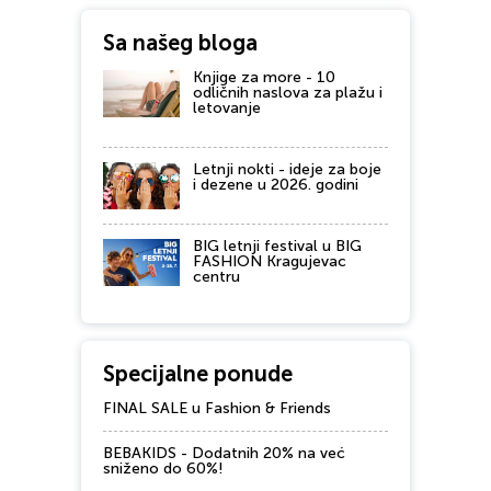
Sa našeg bloga
Knjige za more - 10
odličnih naslova za plažu i
letovanje
Letnji nokti - ideje za boje
i dezene u 2026. godini
BIG letnji festival u BIG
FASHION Kragujevac
centru
Specijalne ponude
FINAL SALE u Fashion & Friends
BEBAKIDS - Dodatnih 20% na već
sniženo do 60%!