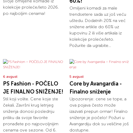
60%!
svoje omiljene komade iz
kolekcije proleće/leto 2026.
Omiljeni komadi za male
po najboljim cenama!
trendsetere sada uz još veću
uštedu. Dodatnih 20% na već
snižene artikle do 60% uz
kupovinu 2 ili više artikala iz
kolekcije proleće/leto.
Požurite da ugrabite...
6 avgust
5 avgust
PS Fashion - POČELO
Core by Avangardia -
JE FINALNO SNIŽENJE!
Finalno sniženje
Stil koji volite. Cene koje ste
Upozorenje: cene se tope, a
čekali. Završni krug letnjeg
ova pojava često može
sniženja donosi poslednju
izazvati prepun ormar! Finalno
priliku da svoje favorite
sniženje je počelo! Požuri u
pronađete po najpovoljnijim
Avangardiju dok su veličine još
cenama ove sezone. Od 6.
dostupne.