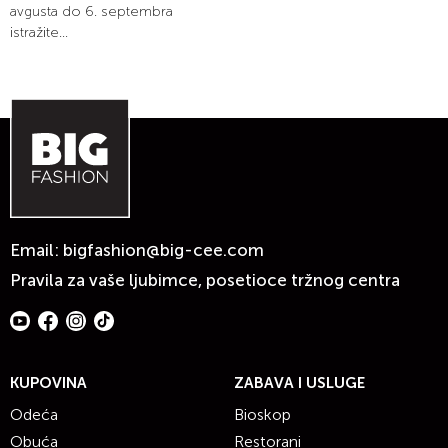
avgusta do 6. septembra
istražite...
Email:
bigfashion@big-cee.com
Pravila za vaše ljubimce, posetioce tržnog centra
KUPOVINA
ZABAVA I USLUGE
Odeća
Bioskop
Obuća
Restorani