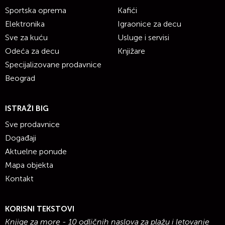
Sportska oprema
Kafići
Elektronika
Igraonice za decu
Sve za kuću
Usluge i servisi
Odeća za decu
Knjižare
Specijalizovane prodavnice
Beograd
ISTRAŽI BIG
Sve prodavnice
Događaji
Aktuelne ponude
Mapa objekta
Kontakt
KORISNI TEKSTOVI
Knjige za more - 10 odličnih naslova za plažu i letovanje