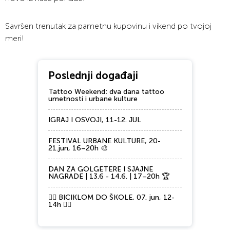
Savršen trenutak za pametnu kupovinu i vikend po tvojoj
meri!
Poslednji događaji
Tattoo Weekend: dva dana tattoo
umetnosti i urbane kulture
IGRAJ I OSVOJI, 11-12. JUL
FESTIVAL URBANE KULTURE, 20-
21.jun, 16–20h 🎨
DAN ZA GOLGETERE I SJAJNE
NAGRADE | 13.6 - 14.6. | 17–20h 🏆
🚴‍♂️ BICIKLOM DO ŠKOLE, 07. jun, 12-
14h 🚴‍♀️