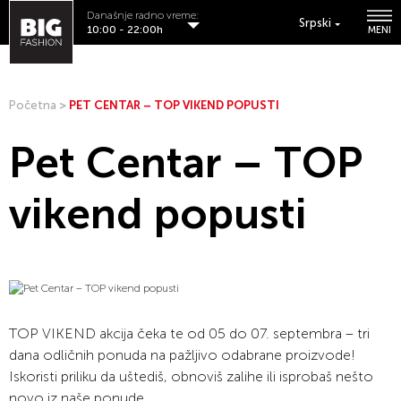
Današnje radno vreme:
Srpski
10:00 - 22:00h
MENI
Početna
>
PET CENTAR – TOP VIKEND POPUSTI
Pet Centar – TOP
vikend popusti
TOP VIKEND akcija čeka te od 05 do 07. septembra – tri
dana odličnih ponuda na pažljivo odabrane proizvode!
Iskoristi priliku da uštediš, obnoviš zalihe ili isprobaš nešto
novo iz naše ponude.