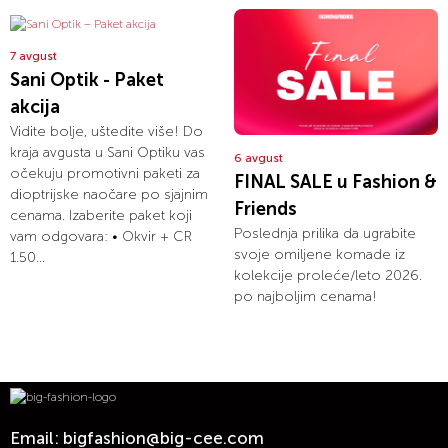
7 avgust
Sani Optik - Paket
akcija
Vidite bolje, uštedite više! Do
kraja avgusta u Sani Optiku vas
6 avgust
očekuju promotivni paketi za
FINAL SALE u Fashion &
dioptrijske naočare po sjajnim
Friends
cenama. Izaberite paket koji
Poslednja prilika da ugrabite
vam odgovara: • Okvir + CR
svoje omiljene komade iz
1.50...
kolekcije proleće/leto 2026.
po najboljim cenama!
Email:
bigfashion@big-cee.com