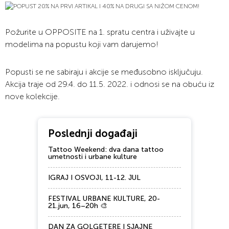
Požurite u OPPOSITE na 1. spratu centra i uživajte u
modelima na popustu koji vam darujemo!
Popusti se ne sabiraju i akcije se međusobno isključuju.
Akcija traje od 29.4. do 11.5. 2022. i odnosi se na obuću iz
nove kolekcije.
Poslednji događaji
Tattoo Weekend: dva dana tattoo
umetnosti i urbane kulture
IGRAJ I OSVOJI, 11-12. JUL
FESTIVAL URBANE KULTURE, 20-
21.jun, 16–20h 🎨
DAN ZA GOLGETERE I SJAJNE