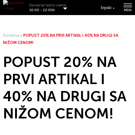
Današnje radno vreme:
Srpski
10:00 - 22:00h
MENI
Početna
>
POPUST 20% NA PRVI ARTIKAL I 40% NA DRUGI SA
NIŽOM CENOM!
POPUST 20% NA
PRVI ARTIKAL I
40% NA DRUGI SA
NIŽOM CENOM!