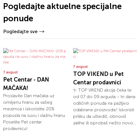
Pogledajte aktuelne specijalne
ponude
Pogledajte sve
7 avgust
7 avgust
TOP VIKEND u Pet
Pet Centar - DAN
Centar prodavnici
MAČAKA!
✨ TOP VIKEND akcija čeka te
Proslavite Dan mačaka uz
od 07 do 09 avgusta – tri dana
omiljenu hranu za vašeg
odličnih ponuda na pažljivo
mezimca i iskoristite 20%
odabrane proizvode! Iskoristi
popusta na suvu i vlažnu hranu.
priliku da uštediš, obnoviš
Posetite Pet centar
zalihe ili isprobaš nešto novo...
prodavnicu!