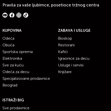
Pravila za vaše ljubimce, posetioce tržnog centra
KUPOVINA
ZABAVA I USLUGE
Odeća
Bioskop
Obuća
Restorani
Sportska oprema
Kafići
Elektronika
Igraonice za decu
Sve za kuću
Usluge i servisi
Odeća za decu
Knjižare
Specijalizovane prodavnice
Beograd
ISTRAŽI BIG
Sve prodavnice