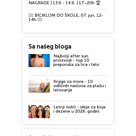
NAGRADE | 13.6 - 14.6. | 17–20h 🏆
🚴‍♂️ BICIKLOM DO ŠKOLE, 07. jun, 12-
14h 🚴‍♀️
Sa našeg bloga
Najbolji after sun
proizvodi - top 10
preporuka za lice i telo
Knjige za more - 10
odličnih naslova za plažu i
letovanje
Letnji nokti - ideje za boje
i dezene u 2026. godini