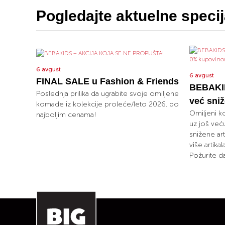
Pogledajte aktuelne speci
6 avgust
6 avgust
FINAL SALE u Fashion & Friends
BEBAKID
Poslednja prilika da ugrabite svoje omiljene
već sni
komade iz kolekcije proleće/leto 2026. po
Omiljeni k
najboljim cenama!
uz još već
snižene art
više artika
Požurite da