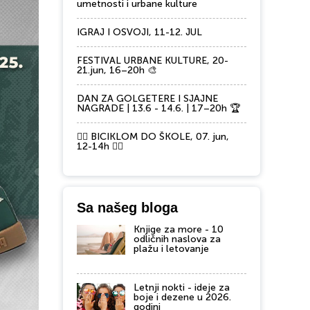
umetnosti i urbane kulture
IGRAJ I OSVOJI, 11-12. JUL
FESTIVAL URBANE KULTURE, 20-
21.jun, 16–20h 🎨
DAN ZA GOLGETERE I SJAJNE
NAGRADE | 13.6 - 14.6. | 17–20h 🏆
🚴‍♂️ BICIKLOM DO ŠKOLE, 07. jun,
12-14h 🚴‍♀️
Sa našeg bloga
Knjige za more - 10
odličnih naslova za
plažu i letovanje
Letnji nokti - ideje za
boje i dezene u 2026.
godini