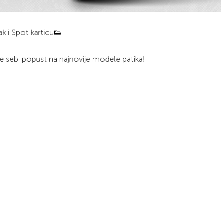
k i Spot karticu👟
dite sebi popust na najnovije modele patika!