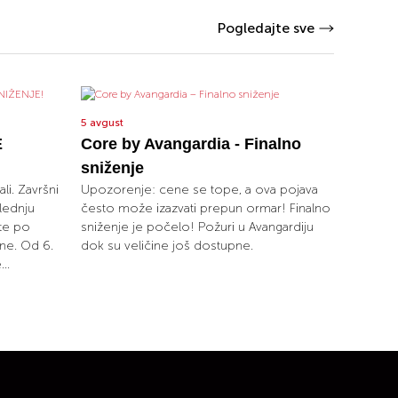
Pogledajte sve
5 avgust
E
Core by Avangardia - Finalno
sniženje
ali. Završni
Upozorenje: cene se tope, a ova pojava
lednju
često može izazvati prepun ormar! Finalno
ete po
sniženje je počelo! Požuri u Avangardiju
ne. Od 6.
dok su veličine još dostupne.
..