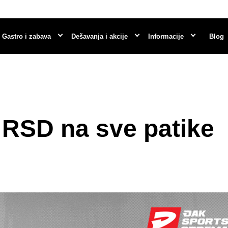
Gastro i zabava
Dešavanja i akcije
Informacije
Blog
 RSD na sve patike