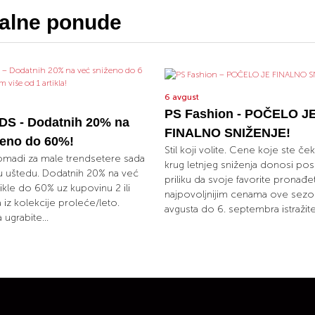
jalne ponude
6 avgust
PS Fashion - POČELO J
S - Dodatnih 20% na
FINALNO SNIŽENJE!
ženo do 60%!
Stil koji volite. Cene koje ste ček
omadi za male trendsetere sada
krug letnjeg sniženja donosi pos
u uštedu. Dodatnih 20% na već
priliku da svoje favorite pronađ
ikle do 60% uz kupovinu 2 ili
najpovoljnijim cenama ove sezo
la iz kolekcije proleće/leto.
avgusta do 6. septembra istražite.
 ugrabite...