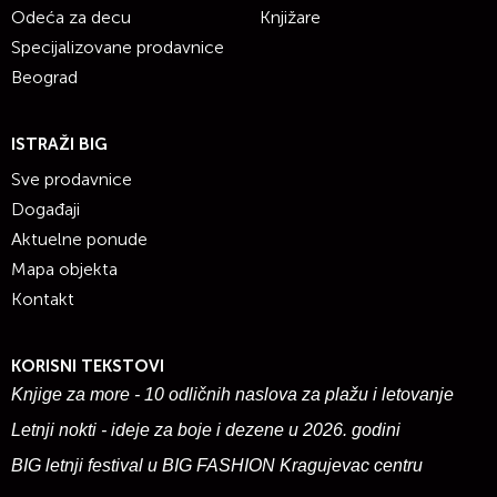
Odeća za decu
Knjižare
Specijalizovane prodavnice
Beograd
ISTRAŽI BIG
Sve prodavnice
Događaji
Aktuelne ponude
Mapa objekta
Kontakt
KORISNI TEKSTOVI
Knjige za more - 10 odličnih naslova za plažu i letovanje
Letnji nokti - ideje za boje i dezene u 2026. godini
BIG letnji festival u BIG FASHION Kragujevac centru