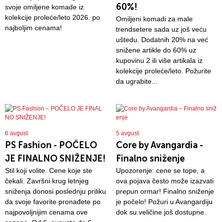
60%!
svoje omiljene komade iz
kolekcije proleće/leto 2026. po
Omiljeni komadi za male
najboljim cenama!
trendsetere sada uz još veću
uštedu. Dodatnih 20% na već
snižene artikle do 60% uz
kupovinu 2 ili više artikala iz
kolekcije proleće/leto. Požurite
da ugrabite...
6 avgust
5 avgust
PS Fashion - POČELO
Core by Avangardia -
JE FINALNO SNIŽENJE!
Finalno sniženje
Stil koji volite. Cene koje ste
Upozorenje: cene se tope, a
čekali. Završni krug letnjeg
ova pojava često može izazvati
sniženja donosi poslednju priliku
prepun ormar! Finalno sniženje
da svoje favorite pronađete po
je počelo! Požuri u Avangardiju
najpovoljnijim cenama ove
dok su veličine još dostupne.