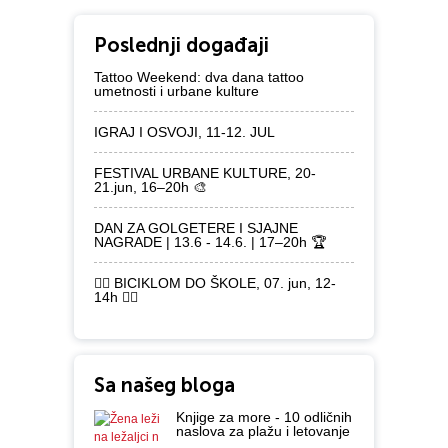
Poslednji događaji
Tattoo Weekend: dva dana tattoo
umetnosti i urbane kulture
IGRAJ I OSVOJI, 11-12. JUL
FESTIVAL URBANE KULTURE, 20-
21.jun, 16–20h 🎨
DAN ZA GOLGETERE I SJAJNE
NAGRADE | 13.6 - 14.6. | 17–20h 🏆
🚴‍♂️ BICIKLOM DO ŠKOLE, 07. jun, 12-
14h 🚴‍♀️
Sa našeg bloga
Knjige za more - 10 odličnih
naslova za plažu i letovanje