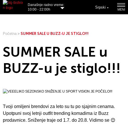
Današnje radno vreme:
Srpski
10:00 - 22:00h
MENI
Početna
>
SUMMER SALE U BUZZ-U JE STIGLO!!!
SUMMER SALE u
BUZZ-u je stiglo!!!
Tvoji omiljeni brendovi za leto su tu po sjajnim cenama.
Upotpuni svoj letnji outfit trending komadima iz Buzz
prodavnice. Sniženje traje od 1.7. do 20.8. Vidimo se 😊