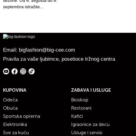
sezone. Od 6. avgusta do 6.
septembra istražite...
Email:
bigfashion@big-cee.com
Pravila za vaše ljubimce, posetioce tržnog centra
KUPOVINA
ZABAVA I USLUGE
Odeća
Bioskop
Obuća
Restorani
Sportska oprema
Kafići
Elektronika
Igraonice za decu
Sve za kuću
Usluge i servisi