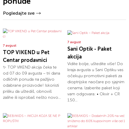
ponude
Pogledajte sve
7 avgust
7 avgust
Sani Optik - Paket
TOP VIKEND u Pet
akcija
Centar prodavnici
Vidite bolje, uštedite više! Do
✨ TOP VIKEND akcija čeka te
kraja avgusta u Sani Optiku vas
od 07 do 09 avgusta – tri dana
očekuju promotivni paketi za
odličnih ponuda na pažljivo
dioptrijske naočare po sjajnim
odabrane proizvode! Iskoristi
cenama. Izaberite paket koji
priliku da uštediš, obnoviš
vam odgovara: • Okvir + CR
zalihe ili isprobaš nešto novo...
1.50...