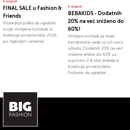
6 avgust
6 avgust
FINAL SALE u Fashion &
BEBAKIDS - Dodatnih
Friends
20% na već sniženo do
Poslednja prilika da ugrabite
60%!
svoje omiljene komade iz
kolekcije proleće/leto 2026.
Omiljeni komadi za male
po najboljim cenama!
trendsetere sada uz još veću
uštedu. Dodatnih 20% na već
snižene artikle do 60% uz
kupovinu 2 ili više artikala iz
kolekcije proleće/leto.
Požurite da ugrabite...