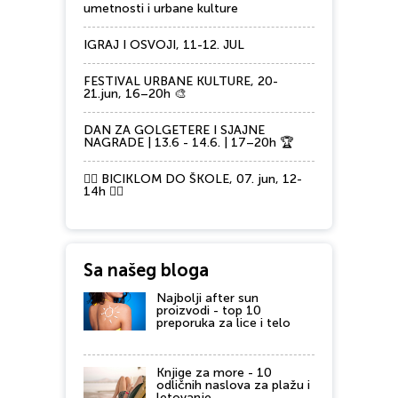
umetnosti i urbane kulture
IGRAJ I OSVOJI, 11-12. JUL
FESTIVAL URBANE KULTURE, 20-
21.jun, 16–20h 🎨
DAN ZA GOLGETERE I SJAJNE
NAGRADE | 13.6 - 14.6. | 17–20h 🏆
🚴‍♂️ BICIKLOM DO ŠKOLE, 07. jun, 12-
14h 🚴‍♀️
Sa našeg bloga
Najbolji after sun
proizvodi - top 10
preporuka za lice i telo
Knjige za more - 10
odličnih naslova za plažu i
letovanje