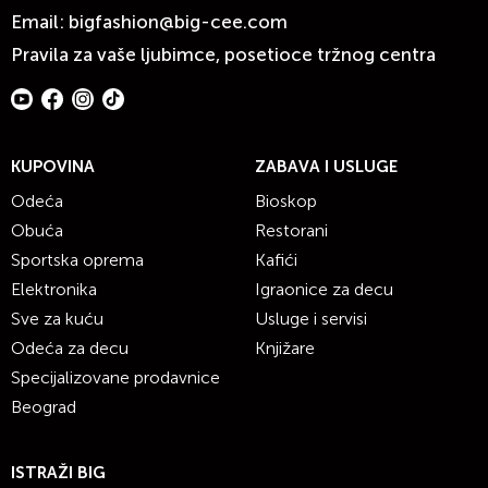
Email:
bigfashion@big-cee.com
Pravila za vaše ljubimce, posetioce tržnog centra
KUPOVINA
ZABAVA I USLUGE
Odeća
Bioskop
Obuća
Restorani
Sportska oprema
Kafići
Elektronika
Igraonice za decu
Sve za kuću
Usluge i servisi
Odeća za decu
Knjižare
Specijalizovane prodavnice
Beograd
ISTRAŽI BIG