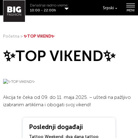
Današnje radno vreme:
Srpski
10:00 - 22:00h
MENI
Početna
>
✨TOP VIKEND✨
✨TOP VIKEND✨
Akcija te čeka od 09. do 11. maja 2025. – uštedi na pažljivo
izabranim artiklima i obogati svoj vikend!
Poslednji događaji
Tattoo Weekend: dva dana tattoo