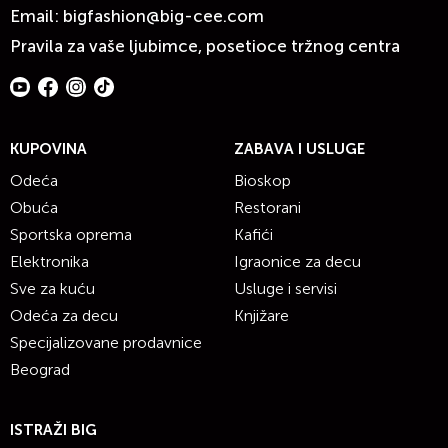
Email:
bigfashion@big-cee.com
Pravila za vaše ljubimce, posetioce tržnog centra
KUPOVINA
ZABAVA I USLUGE
Odeća
Bioskop
Obuća
Restorani
Sportska oprema
Kafići
Elektronika
Igraonice za decu
Sve za kuću
Usluge i servisi
Odeća za decu
Knjižare
Specijalizovane prodavnice
Beograd
ISTRAŽI BIG