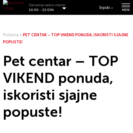
Današnje radno vreme:
Srpski
10:00 - 22:00h
MENI
Početna
>
PET CENTAR – TOP VIKEND PONUDA, ISKORISTI SJAJNE
POPUSTE!
Pet centar – TOP
VIKEND ponuda,
iskoristi sjajne
popuste!