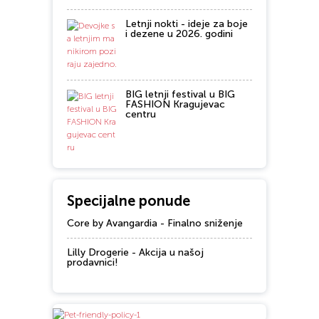
Letnji nokti - ideje za boje
i dezene u 2026. godini
BIG letnji festival u BIG
FASHION Kragujevac
centru
Specijalne ponude
Core by Avangardia - Finalno sniženje
Lilly Drogerie - Akcija u našoj
prodavnici!