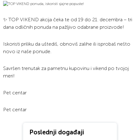
✨ TOP VIKEND akcija čeka te od 19 do 21. decembra – tri
dana odličnih ponuda na pažljivo odabrane proizvode!
Iskoristi priliku da uštediš, obnoviš zalihe ili isprobaš nešto
novo iz naše ponude.
Savršen trenutak za pametnu kupovinu i vikend po tvojoj
meri!
Pet centar
Pet centar
Poslednji događaji