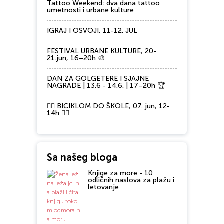
Tattoo Weekend: dva dana tattoo
umetnosti i urbane kulture
IGRAJ I OSVOJI, 11-12. JUL
FESTIVAL URBANE KULTURE, 20-
21.jun, 16–20h 🎨
DAN ZA GOLGETERE I SJAJNE
NAGRADE | 13.6 - 14.6. | 17–20h 🏆
🚴‍♂️ BICIKLOM DO ŠKOLE, 07. jun, 12-
14h 🚴‍♀️
Sa našeg bloga
Knjige za more - 10
odličnih naslova za plažu i
letovanje