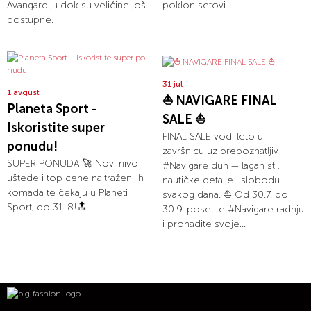
Avangardiju dok su veličine još
poklon setovi.
dostupne.
31 jul
1 avgust
⛵ NAVIGARE FINAL
Planeta Sport -
SALE ⛵
Iskoristite super
FINAL SALE vodi leto u
ponudu!
završnicu uz prepoznatljiv
SUPER PONUDA!🚀 Novi nivo
#Navigare duh — lagan stil,
uštede i top cene najtraženijih
nautičke detalje i slobodu
komada te čekaju u Planeti
svakog dana. ⛵ Od 30.7. do
Sport, do 31. 8!🔝
30.9. posetite #Navigare radnju
i pronađite svoje...