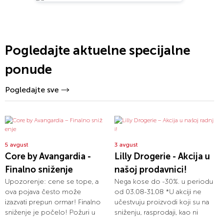
Pogledajte aktuelne specijalne
ponude
Pogledajte sve
5 avgust
3 avgust
Core by Avangardia -
Lilly Drogerie - Akcija u
Finalno sniženje
našoj prodavnici!
Upozorenje: cene se tope, a
Nega kose do -30%. u periodu
ova pojava često može
od 03.08-31.08 *U akciji ne
izazvati prepun ormar! Finalno
učestvuju proizvodi koji su na
sniženje je počelo! Požuri u
sniženju, rasprodaji, kao ni