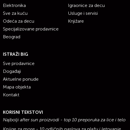
Elektronika
Igraonice za decu
Sve za kuću
Usluge i servisi
Odeća za decu
Knjižare
Specijalizovane prodavnice
Beograd
ISTRAŽI BIG
Sve prodavnice
Događaji
Aktuelne ponude
Mapa objekta
Kontakt
KORISNI TEKSTOVI
Najbolji after sun proizvodi - top 10 preporuka za lice i telo
Knjige za more - 10 odličnih naslova za plažu i letovanje