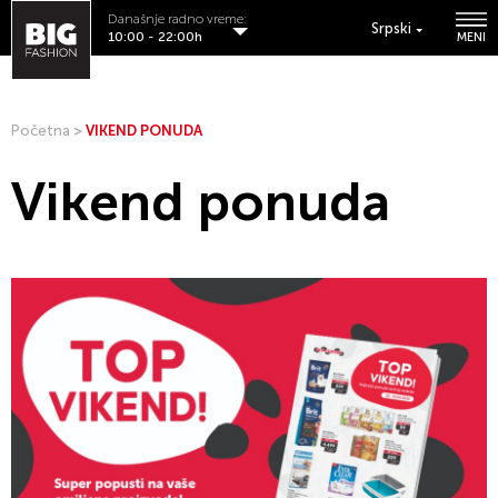
Današnje radno vreme:
Srpski
10:00 - 22:00h
MENI
Početna
>
VIKEND PONUDA
Vikend ponuda