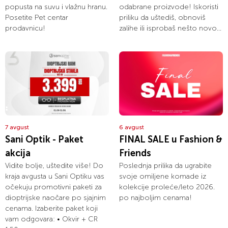
popusta na suvu i vlažnu hranu.
odabrane proizvode! Iskoristi
Posetite Pet centar
priliku da uštediš, obnoviš
prodavnicu!
zalihe ili isprobaš nešto novo...
7 avgust
6 avgust
Sani Optik - Paket
FINAL SALE u Fashion &
akcija
Friends
Vidite bolje, uštedite više! Do
Poslednja prilika da ugrabite
kraja avgusta u Sani Optiku vas
svoje omiljene komade iz
očekuju promotivni paketi za
kolekcije proleće/leto 2026.
dioptrijske naočare po sjajnim
po najboljim cenama!
cenama. Izaberite paket koji
vam odgovara: • Okvir + CR