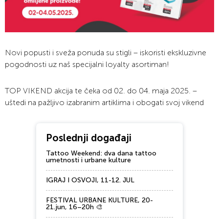
Novi popusti i sveža ponuda su stigli – iskoristi ekskluzivne
pogodnosti uz naš specijalni loyalty asortiman!
TOP VIKEND akcija te čeka od 02. do 04. maja 2025. –
uštedi na pažljivo izabranim artiklima i obogati svoj vikend
Poslednji događaji
Tattoo Weekend: dva dana tattoo
umetnosti i urbane kulture
IGRAJ I OSVOJI, 11-12. JUL
FESTIVAL URBANE KULTURE, 20-
21.jun, 16–20h 🎨