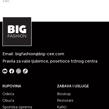
1.50...
Email:
bigfashion@big-cee.com
Pravila za vaše ljubimce, posetioce tržnog centra
KUPOVINA
ZABAVA I USLUGE
Odeća
Bioskop
Obuća
Restorani
Sportska oprema
Kafići