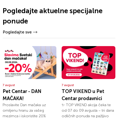
Pogledajte aktuelne specijalne
ponude
Pogledajte sve
7 avgust
7 avgust
Pet Centar - DAN
TOP VIKEND u Pet
MAČAKA!
Centar prodavnici
Proslavite Dan mačaka uz
✨ TOP VIKEND akcija čeka te
omiljenu hranu za vašeg
od 07 do 09 avgusta – tri dana
mezimca i iskoristite 20%
odličnih ponuda na pažljivo