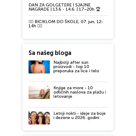
DAN ZA GOLGETERE I SJAJNE
NAGRADE | 13.6 - 14.6. | 17–20h 🏆
🚴‍♂️ BICIKLOM DO ŠKOLE, 07. jun, 12-
14h 🚴‍♀️
Sa našeg bloga
Najbolji after sun
proizvodi - top 10
preporuka za lice i telo
Knjige za more - 10
odličnih naslova za plažu i
letovanje
Letnji nokti - ideje za boje
i dezene u 2026. godini