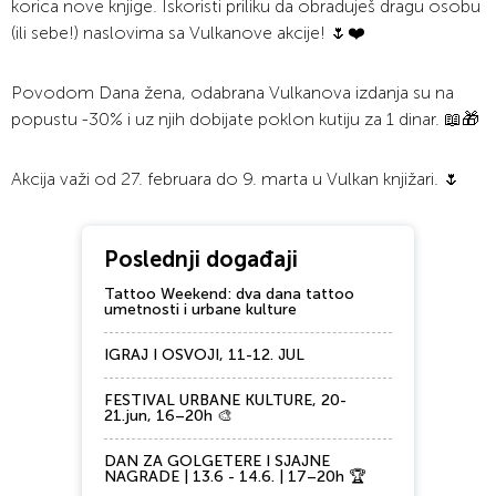
korica nove knjige. Iskoristi priliku da obraduješ dragu osobu
(ili sebe!) naslovima sa Vulkanove akcije! 🌷❤️
Povodom Dana žena, odabrana Vulkanova izdanja su na
popustu -30% i uz njih dobijate poklon kutiju za 1 dinar. 📖🎁
Akcija važi od 27. februara do 9. marta u Vulkan knjižari. 🌷
Poslednji događaji
Tattoo Weekend: dva dana tattoo
umetnosti i urbane kulture
IGRAJ I OSVOJI, 11-12. JUL
FESTIVAL URBANE KULTURE, 20-
21.jun, 16–20h 🎨
DAN ZA GOLGETERE I SJAJNE
NAGRADE | 13.6 - 14.6. | 17–20h 🏆