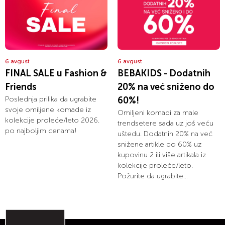
6 avgust
6 avgust
FINAL SALE u Fashion &
BEBAKIDS - Dodatnih
Friends
20% na već sniženo do
Poslednja prilika da ugrabite
60%!
svoje omiljene komade iz
Omiljeni komadi za male
kolekcije proleće/leto 2026.
trendsetere sada uz još veću
po najboljim cenama!
uštedu. Dodatnih 20% na već
snižene artikle do 60% uz
kupovinu 2 ili više artikala iz
kolekcije proleće/leto.
Požurite da ugrabite...