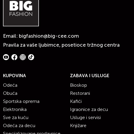
Email:
bigfashion@big-cee.com
Pravila za vaše ljubimce, posetioce tržnog centra
KUPOVINA
ZABAVA I USLUGE
Odeća
Bioskop
Obuća
Restorani
Sportska oprema
Kafići
Elektronika
Igraonice za decu
Sve za kuću
Usluge i servisi
Odeća za decu
Knjižare
Specijalizovane prodavnice