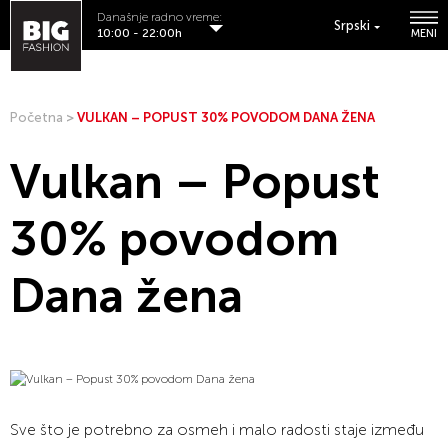
Današnje radno vreme:
Srpski
10:00 - 22:00h
MENI
Početna
>
VULKAN – POPUST 30% POVODOM DANA ŽENA
Vulkan – Popust
30% povodom
Dana žena
Sve što je potrebno za osmeh i malo radosti staje između