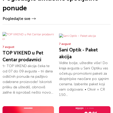
ponude
Pogledajte sve
7 avgust
7 avgust
Sani Optik - Paket
TOP VIKEND u Pet
akcija
Centar prodavnici
Vidite bolje, uštedite više! Do
✨ TOP VIKEND akcija čeka te
kraja avgusta u Sani Optiku vas
od 07 do 09 avgusta – tri dana
očekuju promotivni paketi za
odličnih ponuda na pažljivo
dioptrijske naočare po sjajnim
odabrane proizvode! Iskoristi
cenama. Izaberite paket koji
priliku da uštediš, obnoviš
vam odgovara: • Okvir + CR
zalihe ili isprobaš nešto novo...
1.50...