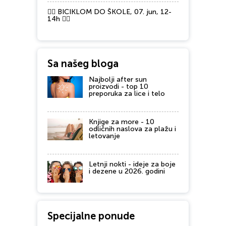
🚴‍♂️ BICIKLOM DO ŠKOLE, 07. jun, 12-
14h 🚴‍♀️
Sa našeg bloga
Najbolji after sun
proizvodi - top 10
preporuka za lice i telo
Knjige za more - 10
odličnih naslova za plažu i
letovanje
Letnji nokti - ideje za boje
i dezene u 2026. godini
Specijalne ponude