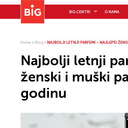
BIG CENTRI
O NAMA
Home
»
Blog
»
NAJBOLJI LETNJI PARFEMI – NAJLEPŠI ŽENSK
Najbolji letnji p
ženski i muški p
godinu