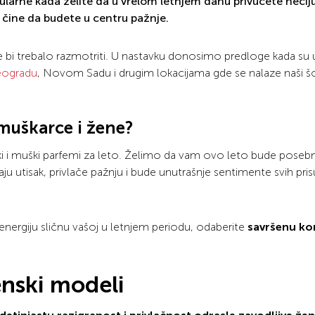
arne kada želite da u vrelom letnjem danu privučete nečiju
čine da budete u centru pažnje.
je bi trebalo razmotriti. U nastavku donosimo predloge kada su u
Beogradu
, Novom Sadu i drugim lokacijama gde se nalaze naši š
a muškarce i žene?
i i muški parfemi za leto. Želimo da vam ovo leto bude posebn
aju utisak, privlače pažnju i bude unutrašnje sentimente svih pris
e energiju sličnu vašoj u letnjem periodu, odaberite
savršenu ko
enski modeli