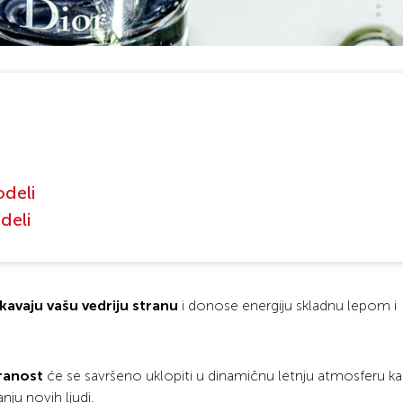
odeli
deli
ikavaju vašu vedriju stranu
i donose energiju skladnu lepom i
granost
će se savršeno uklopiti u dinamičnu letnju atmosferu 
ju novih ljudi.