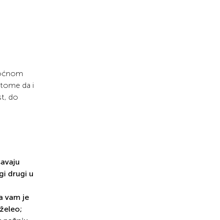
 noćnom
 tome da i
st, do
šavaju
gi drugi u
a vam je
oželeo;