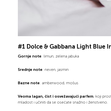
#1 Dolce & Gabbana Light Blue I
Gornje note
: limun, zelena jabuka
Srednje note
: neven, jasmin
Bazne note
: amberwood, mošus
Veoma lagan, čist i osvežavajući parfem
, koji pro
mladost i učiniti da se osećate snažno i ženstveno.