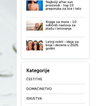
Najbolji after sun
proizvodi - top 10
preporuka za lice i telo
Knjige za more - 10
odličnih naslova za
plažu i letovanje
Letnji nokti - ideje za
boje i dezene u 2026.
godini
Kategorije
ČESTITKE
DOMAĆINSTVO
ISKUSTVA