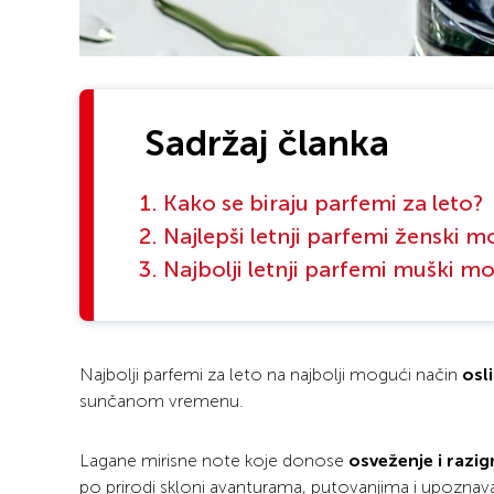
Sadržaj članka
Kako se biraju parfemi za leto?
Najlepši letnji parfemi ženski m
Najbolji letnji parfemi muški mo
Najbolji parfemi za leto na najbolji mogući način
osl
sunčanom vremenu.
Lagane mirisne note koje donose
osveženje i razi
po prirodi skloni avanturama, putovanjima i upoznavan