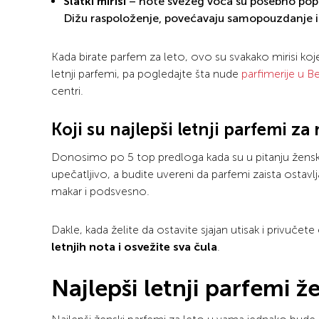
Slatki mirisi
– note svežeg voća su posebno popul
Dižu raspoloženje, povećavaju samopouzdanje i 
Kada birate parfem za leto, ovo su svakako mirisi ko
letnji parfemi, pa pogledajte šta nude
parfimerije u 
centri.
Koji su najlepši letnji parfemi z
Donosimo po 5 top predloga kada su u pitanju žensk
upečatljivo, a budite uvereni da parfemi zaista ostavlj
makar i podsvesno.
Dakle, kada želite da ostavite sjajan utisak i privučet
letnjih nota i osvežite sva čula
.
Najlepši letnji parfemi ž