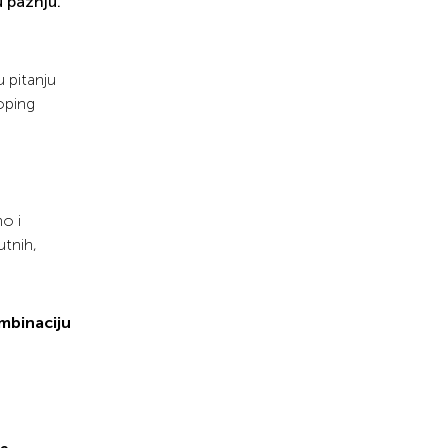
 pažnju.
 pitanju
oping
o i
utnih,
mbinaciju