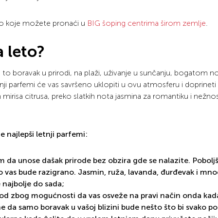
 leto koje možete pronaći u
BIG šoping centrima širom zemlje
.
a leto?
je to boravak u prirodi, na plaži, uživanje u sunčanju, bogatom
tnji parfemi će vas savršeno uklopiti u ovu atmosferu i doprineti
 mirisa citrusa, preko slatkih nota jasmina za romantiku i nežno
že
najlepši letnji parfemi:
om da unose dašak prirode bez obzira gde se nalazite. Pobolj
o vas bude razigrano. Jasmin, ruža, lavanda, đurđevak i mno
 najbolje do sada;
iod zbog mogućnosti da vas osveže na pravi način onda kad
ine da samo boravak u vašoj blizini bude nešto što bi svako p