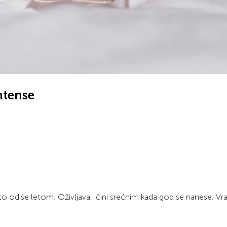
ntense
sto odiše letom. Oživljava i čini srećnim kada god se nanese. Vra