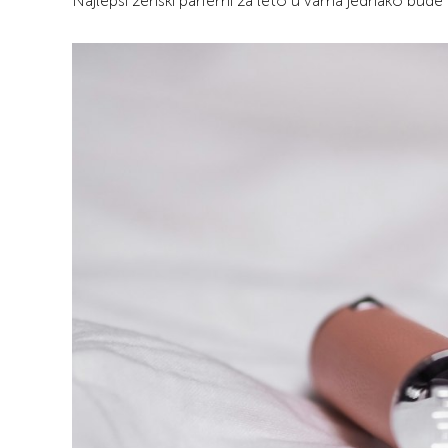
Najlepši ženski parfemi za leto u vama jednako bude