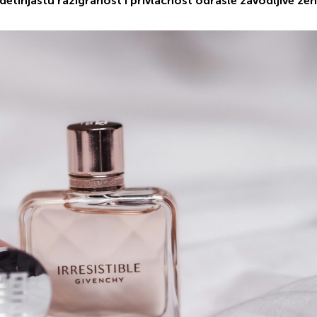
detinjastu razigranost i privlačnost odrasle zavodljive že