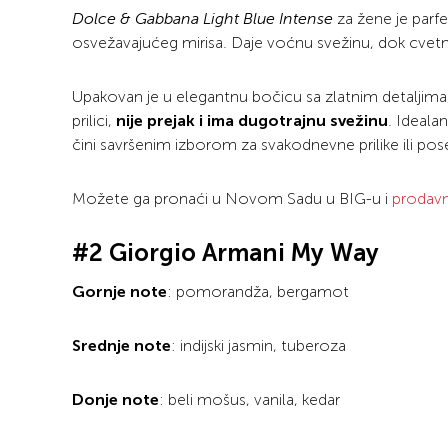
Dolce & Gabbana Light Blue Intense
za žene je parf
osvežavajućeg mirisa. Daje voćnu svežinu, dok cvetn
Upakovan je u elegantnu bočicu sa zlatnim detaljima, t
prilici,
nije prejak i ima dugotrajnu svežinu
. Ideala
čini savršenim izborom za svakodnevne prilike ili po
Možete ga pronaći u Novom Sadu u BIG-u i
prodavn
#2 Giorgio Armani My Way
Gornje note
: pomorandža, bergamot
Srednje note
: indijski jasmin, tuberoza
Donje note
: beli mošus, vanila, kedar