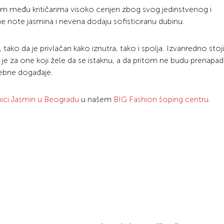
em među kritičarima visoko cenjen zbog svog jedinstvenog i
e note jasmina i nevena dodaju sofisticiranu dubinu.
ako da je privlačan kako iznutra, tako i spolja. Izvanredno stoji
n je za one koji žele da se istaknu, a da pritom ne budu prenapad
sebne događaje.
ici Jasmin u Beogradu
u našem
BIG Fashion šoping centru
.