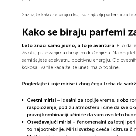
Saznajte kako se biraju i koji su najbolji parfermi za
Kako se biraju parfemi z
Leto znači samo jedno, a to je avantura
. Bilo da 
životu, putovanjima i brojnim druženjima. Najbolji le
sami šaljete adekvatnu pozitivnu energiju. Od cvetnih
kokosa i vanile kada želite uneti malo topline.
Pogledajte i koje mirise i zbog čega treba da sadr
Cvetni mirisi
– idealni za toplije vreme, s obzir
raspoloženje, podižu atmosferu i čine da sve ok
pravoj kombinaciji učiniće da vam ovo leto bude
Osvežavajući mirisi
– fenomenalni za letnji per
to najpotrebnije. Mirisi svežeg cveća i citrusa č