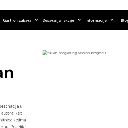
Gastro i zabava
Dešavanja i akcije
Informacije
Blo
an
estinacija u
 autora, kao i
 sitnica kojima
sobu. Posetite