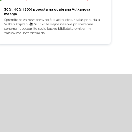
30%, 40% i 50% popusta na odabrana Vulkanova
izdanja
Spremite se za nezaboravno čitalačko leto uz talas popusta u
Vulkan knjižari! 📚🎉 Otkrijte sjajne naslove po sniženim
cenama i upotpunite svoju kućnu biblioteku omiljenim
žanrovima. Bez obzira da li...