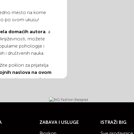
š jedno mesto na kome
što po svom ukusu!
 dela domaćih autora
, a
 književnosti, možete
opularne psihologije i
nih i društvenih nauka.
žite poklon za prijatelja
jnih naslova na ovom
m asortimanu možete
u originalu, ali i
oj prevod.
OGRAD –
 POKLON ZA
A
ZABAVA I USLUGE
ISTRAŽI BIG
Bioskop
Sve prodavnice