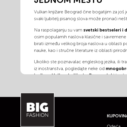
Vulkan knjižare Beograd čine bogatijim za jo
svaki ljubitelj pisanog slova može pronaći ne
Na raspolaganju su vam
svetski bestseleri i
osim popularnih naslova klasične i savremene
birati između velikog broja naslova u oblasti p
nauke, kao i stručne literature iz oblasti prirod
Ukoliko ste poznavalac engleskog jezika, ili tra
iz inostranstva, pogledajte neke od
mnogobro
jeziku u Vulkan knjižari u Beogradu!
U naše
pronaći klasike američke i britanske književnosti 
savremene naslove koji još uvek nisu dobili sv
KNJIŽARE VULKAN BE
PRONAĐITE SAVRŠEN
KUPOVIN
VAMA DRAGU OSOBU
Odeća