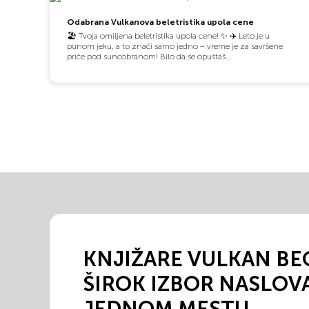
Odabrana Vulkanova beletristika upola cene
🏖️ Tvoja omiljena beletristika upola cene! ✨️ ✈️ Leto je u
punom jeku, a to znači samo jedno – vreme je za savršene
priče pod suncobranom! Bilo da se opuštaš...
KNJIŽARE VULKAN BE
ŠIROK IZBOR NASLOV
JEDNOM MESTU