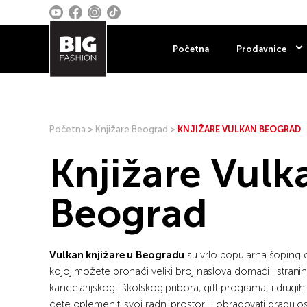
Početna
Prodavnice
Početna
>
Knjižare Beograd
>
KNJIŽARE VULKAN BEOGRAD
Knjižare Vulk
Beograd
Vulkan knjižare u Beogradu
su vrlo popularna šoping d
kojoj možete pronaći veliki broj naslova domaći i stranih
kancelarijskog i školskog pribora, gift programa, i drugih
ćete oplemeniti svoj radni prostor ili obradovati dragu o