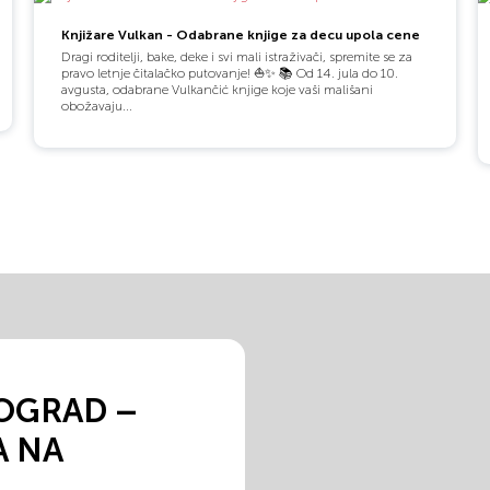
Knjižare Vulkan - Odabrane knjige za decu upola cene
Dragi roditelji, bake, deke i svi mali istraživači, spremite se za
pravo letnje čitalačko putovanje! ⛵✨ 📚 Od 14. jula do 10.
avgusta, odabrane Vulkančić knjige koje vaši mališani
obožavaju...
OGRAD –
A NA