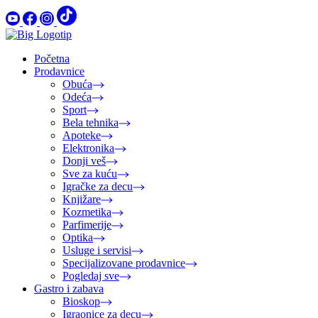
Početna
Prodavnice
Obuća
Odeća
Sport
Bela tehnika
Apoteke
Elektronika
Donji veš
Sve za kuću
Igračke za decu
Knjižare
Kozmetika
Parfimerije
Optika
Usluge i servisi
Specijalizovane prodavnice
Pogledaj sve
Gastro i zabava
Bioskop
Igraonice za decu