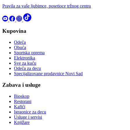
Pravila za vaše ljubimce, posetioce tržnog centra
Kupovina
Odeća
Obuća
Sportska oprema
Elektronika
Sve za kuću
Odeća za decu
Specijalizovane prodavnice Novi Sad
Zabava i usluge
Bioskop
Restorani
Kafići
Igraonice za decu
Usluge i servisi
Knjižare