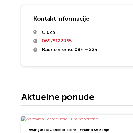
sinonim dobrog odnosa kvaliteta, pružene usluge i cene. 
Max apoteke posluju od 2017. godine i u okviru mreže j
širom Srbije.
Kontakt informacije
Super Dr. Max je jedan potpuno novi koncept apoteka ko
C 02b
značajno razlikuje od standardne apoteke i zbog širine 
069/8122965
dodatnih savetovališta opravdano nosi naziv Super Dr. 
apoteke!
Radno vreme:
09h – 22h
Na super lokacijama pored znatno većeg prodajnog pro
drastično je proširen asortiman. Pored redovnog Dr. M
na koji su potrošači navikli i kvalitetne farmaceutske usl
ovde očekuje mnogo više proizvoda iz različitih kategorija,
broj savetovališta. Ideja za otvaranjem Super Dr. Max-a j
Aktuelne ponude
zadovolje potrebe potrošača da prilikom jedne posete
pronađu sve što bi inače pronašli u apoteci, drogeriji, p
dečije opreme, ali i zdravu hranu i suplementaciju za rekr
sportiste. Naravno, sve ovo po dobro poznatim niskim 
cenama.
Avangardia Concept store - Finalno Sniženje