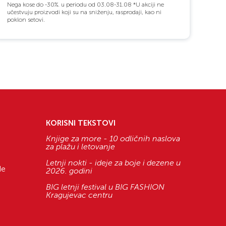
Nega kose do -30%. u periodu od 03.08-31.08 *U akciji ne
učestvuju proizvodi koji su na sniženju, rasprodaji, kao ni
poklon setovi.
KORISNI TEKSTOVI
Knjige za more - 10 odličnih naslova
za plažu i letovanje
Letnji nokti - ideje za boje i dezene u
de
2026. godini
BIG letnji festival u BIG FASHION
Kragujevac centru