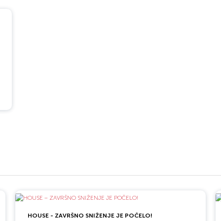
U Srbiji Dr.
e 300 apoteka
ji se
asortimana i
Max – Više od
stora,
ax asortimana
uge, potrošače
 ali i veliki
este da se
 mogu da
rodavnici
eativce i
Dr. Max
HOUSE - ZAVRŠNO SNIŽENJE JE POČELO!