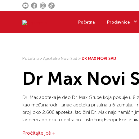
Početna
Prodavnice
Početna
>
Apoteke Novi Sad
>
DR MAX NOVI SAD
Dr Max Novi 
Dr. Max apoteka je deo Dr. Max Grupe koja posluje u 8 z
kao međunarodni lanac apoteka prisutna u 6 zemalja. T
broji oko 2.600 apoteka, što čini Dr. Max najdinamičniji
lancem apoteka u centralno – istočnoj Evropi. Kontinuira
postiže kako kroz otvaranje novih apoteka u okviru post
Pročitajte još +
tako i kroz geografsko širenje u nove zemlje. Dr. Max je