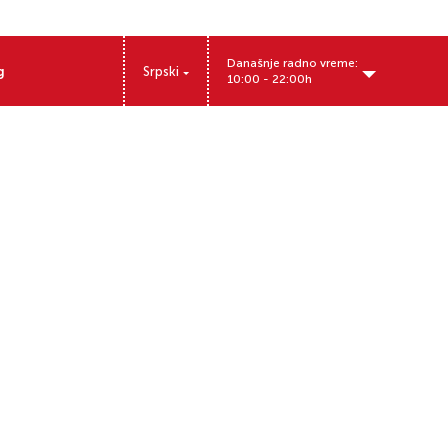
Današnje radno vreme:
g
Srpski
10:00 - 22:00h