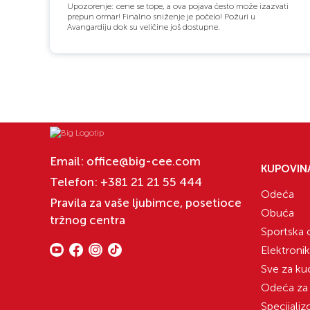
Upozorenje: cene se tope, a ova pojava često može izazvati
prepun ormar! Finalno sniženje je počelo! Požuri u
Avangardiju dok su veličine još dostupne.
Email:
office@big-cee.com
KUPOVIN
Telefon:
+381 21 21 55 444
Odeća
Pravila za vaše ljubimce, posetioce
Obuća
tržnog centra
Sportska
Elektroni
Sve za ku
Odeća za
Specijali