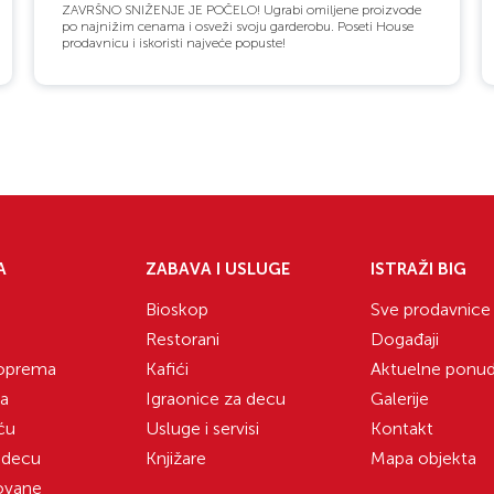
ZAVRŠNO SNIŽENJE JE POČELO! Ugrabi omiljene proizvode
po najnižim cenama i osveži svoju garderobu. Poseti House
prodavnicu i iskoristi najveće popuste!
A
ZABAVA I USLUGE
ISTRAŽI BIG
Bioskop
Sve prodavnice
Restorani
Događaji
 oprema
Kafići
Aktuelne ponu
ka
Igraonice za decu
Galerije
ću
Usluge i servisi
Kontakt
 decu
Knjižare
Mapa objekta
zovane