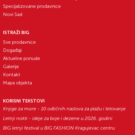
Prodajno mesto Inhalike Novi Sad je u prizemlju
Specijalizovane prodavnice
šoping centra, dok je
broj lokala S06
. Kako
Novi Sad
biste se lakše snašli, dostupna vam je i
mapa
objekta
.
ISTRAŽI BIG
Ukoliko imate bilo kakvih dodatnih pitanja,
Sve prodavnice
možete nas kontaktirati na broj telefona
065
Događaji
899 80 80
i saznati sve što vas zanima.
Aktuelne ponude
Radno vreme Inhalika prodavnice u Novom
Galerije
Sadu je svakog dana
od 10h do 22h
, a mi vas
Kontakt
rado očekujemo!
Mapa objekta
KORISNI TEKSTOVI
Knjige za more - 10 odličnih naslova za plažu i letovanje
Letnji nokti - ideje za boje i dezene u 2026. godini
BIG letnji festival u BIG FASHION Kragujevac centru