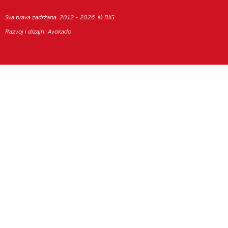
Sva prava zadržana. 2012 - 2026. © BIG
Razvoj i dizajn:
Avokado