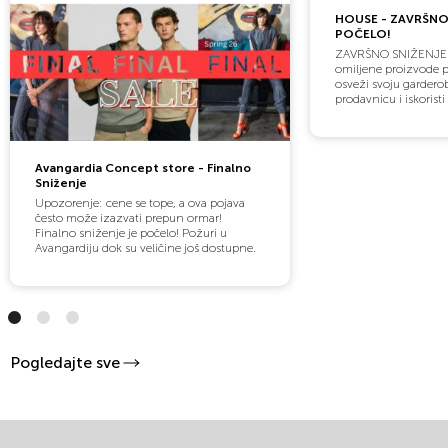
HOUSE - ZAVRŠNO
POČELO!
ZAVRŠNO SNIŽENJE 
omiljene proizvode 
osveži svoju gardero
prodavnicu i iskorist
Avangardia Concept store - Finalno
Sniženje
Upozorenje: cene se tope, a ova pojava
često može izazvati prepun ormar!
Finalno sniženje je počelo! Požuri u
Avangardiju dok su veličine još dostupne.
Pogledajte sve