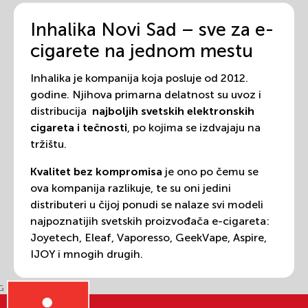
Inhalika Novi Sad – sve za e-
cigarete na jednom mestu
Inhalika je kompanija koja posluje od 2012.
godine. Njihova primarna delatnost su uvoz i
distribucija
najboljih svetskih elektronskih
cigareta i tečnosti
, po kojima se izdvajaju na
tržištu.
Kvalitet bez kompromisa
je ono po čemu se
ova kompanija razlikuje, te su oni jedini
distributeri u čijoj ponudi se nalaze svi modeli
najpoznatijih svetskih proizvođača e-cigareta:
Joyetech, Eleaf, Vaporesso, GeekVape, Aspire,
IJOY i mnogih drugih.
Od 2015. godine ovaj brend je postao
ekskluzivni distributer KTS e-tečnosti
, čija je