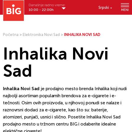
Današnje radno vreme:
Srpski
10:00 - 22:00h
MENI
Početna
>
Elektronika Novi Sad
>
INHALIKA NOVI SAD
Inhalika Novi
Sad
Inhalika Novi Sad
je prodajno mesto brenda Inhalika koji nudi
najbolji asortiman popularnih brendova za e-cigarete i e-
tečnosti. Osim ovih proizvoda, u njihovoj ponudi se nalaze i
raznovrsni dodaci za e-cigarete, kao što su: baterije,
atomizeri, punjači, usnici i slično. Posetite Inhalika Novi Sad
prodajno mesto u tržnom centru BIG i odaberite idealne
električne cigarete!