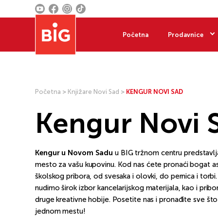
Početna
Prodavnice
Početna
>
Knjižare Novi Sad
>
KENGUR NOVI SAD
Kengur Novi 
Kengur u Novom Sadu
u BIG tržnom centru predstavlj
mesto za vašu kupovinu. Kod nas ćete pronaći bogat a
školskog pribora, od svesaka i olovki, do pernica i torbi
nudimo širok izbor kancelarijskog materijala, kao i pribor
druge kreativne hobije. Posetite nas i pronađite sve št
jednom mestu!