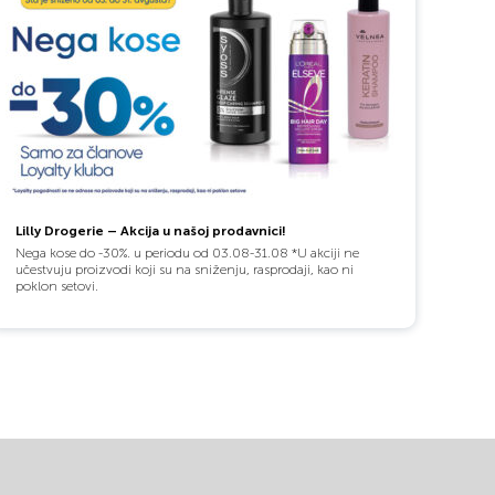
Lilly Drogerie – Akcija u našoj prodavnici!
Nega kose do -30%. u periodu od 03.08-31.08 *U akciji ne
učestvuju proizvodi koji su na sniženju, rasprodaji, kao ni
poklon setovi.