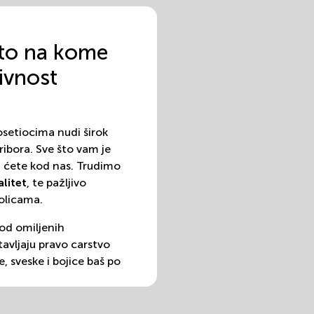
to na kome
ivnost
setiocima nudi širok
ribora. Sve što vam je
i ćete kod nas. Trudimo
litet
, te pažljivo
olicama.
od omiljenih
tavljaju pravo carstvo
, sveske i bojice baš po
 radnja u svom