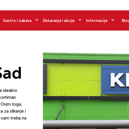
Gastro i zabava
Dešavanja i akcije
Informacije
Blo
Sad
a idealno
sortiman
. Osim toga,
a za slikanje i
o vam treba na