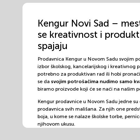
Kengur Novi Sad – mes
se kreativnost i produkt
spajaju
Prodavnica Kengur u Novom Sadu svojim po
izbor školskog, kancelarijskog i kreativnog p
potrebno za produktivan rad ili hobi pronać
se da
svojim potrošačima nudimo samo kva
biramo proizvode koji će se naći na našim p
Kengur prodavnice u Novom Sadu jedne su 
prodavnica svih mališana. Za njih one preds
boja, u kome se nalaze školske torbe, pernice
njihovom ukusu.
Odrasli nas podjednako vole, jer svaka naša