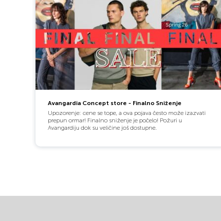
Avangardia Concept store - Finalno Sniženje
Upozorenje: cene se tope, a ova pojava često može izazvati
prepun ormar! Finalno sniženje je počelo! Požuri u
Avangardiju dok su veličine još dostupne.