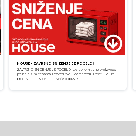
HOUSE - ZAVRŠNO SNIŽENJE JE POČELO!
ZAVRŠNO SNIŽENJE JE POČELO! Ugrabi omiljene proizvode
po najnižim cenama i osveži svoju garderobu. Poseti House
prodavnicu i iskoristi najveće popuste!