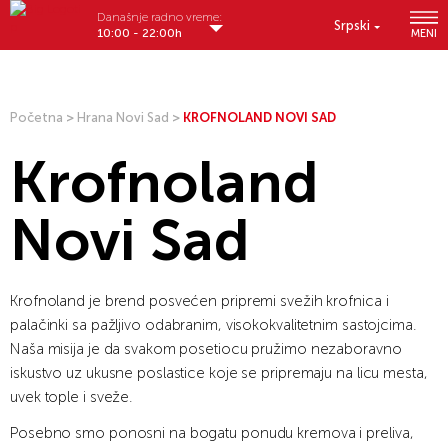
Današnje radno vreme:
Srpski
10:00 - 22:00h
MENI
Početna
>
Hrana Novi Sad
>
KROFNOLAND NOVI SAD
Krofnoland
Novi Sad
Krofnoland je brend posvećen pripremi svežih krofnica i
palačinki sa pažljivo odabranim, visokokvalitetnim sastojcima.
Naša misija je da svakom posetiocu pružimo nezaboravno
iskustvo uz ukusne poslastice koje se pripremaju na licu mesta,
uvek tople i sveže.
Posebno smo ponosni na bogatu ponudu kremova i preliva,