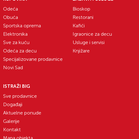
Odeća
Bioskop
Obuća
Restorani
Sportska oprema
Kafići
Elektronika
Igraonice za decu
Sve za kuću
Usluge i servisi
Odeća za decu
Knjižare
Specijalizovane prodavnice
Novi Sad
ISTRAŽI BIG
Sve prodavnice
Događaji
Aktuelne ponude
Galerije
Kontakt
Mapa objekta