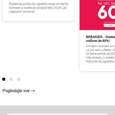
Poslednja prilika da ugrabite svoje omiljene
komade iz kolekcije proleće/leto 2026. po
najboljim cenama!
BEBAKIDS – Dodatn
sniženo do 60%!
Omiljeni komadi za m
uz još veću uštedu. 
snižene artikle do 60
više artikala iz kolekc
Požurite da ugrabite..
Pogledajte sve