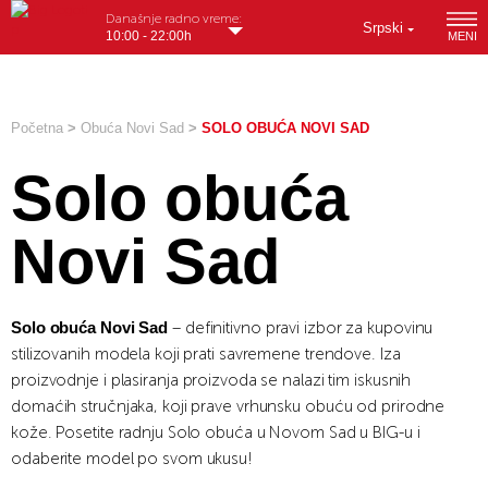
Današnje radno vreme:
Srpski
10:00 - 22:00h
MENI
Početna
>
Obuća Novi Sad
>
SOLO OBUĆA NOVI SAD
Solo obuća
Novi Sad
Solo obuća Novi Sad
– definitivno pravi izbor za kupovinu
stilizovanih modela koji prati savremene trendove. Iza
proizvodnje i plasiranja proizvoda se nalazi tim iskusnih
domaćih stručnjaka, koji prave vrhunsku obuću od prirodne
kože. Posetite radnju Solo obuća u Novom Sad u BIG-u i
odaberite model po svom ukusu!