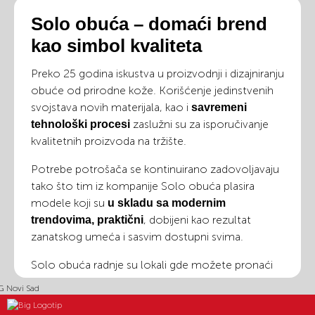
Solo obuća – domaći brend
kao simbol kvaliteta
Preko 25 godina iskustva u proizvodnji i dizajniranju
obuće od prirodne kože. Korišćenje jedinstvenih
svojstava novih materijala, kao i
savremeni
zaslužni su za isporučivanje
tehnološki procesi
kvalitetnih proizvoda na tržište.
Potrebe potrošača se kontinuirano zadovoljavaju
tako što tim iz kompanije Solo obuća plasira
modele koji su
u skladu sa modernim
, dobijeni kao rezultat
trendovima, praktični
zanatskog umeća i sasvim dostupni svima.
Solo obuća radnje su lokali gde možete pronaći
proizvode zaslužne za brojna priznanja i nagrade
na međunarodnim sajmovima kože i obuće koje