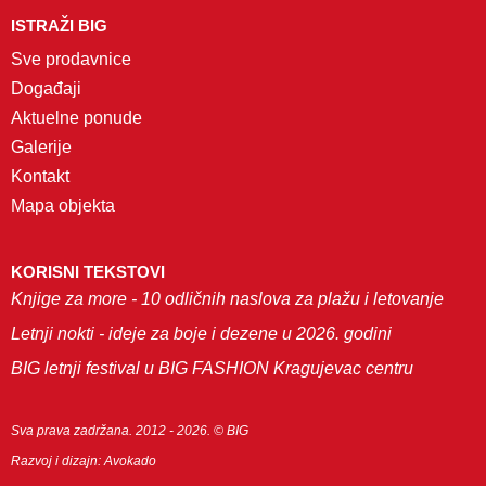
popusti su nešto što takođe ne smete propustiti.
ISTRAŽI BIG
Ukoliko vam je kupovina strast, savetujemo da
Sve prodavnice
proverite i koje se sve
prodavnice obuće u
Događaji
Novom Sadu
nalaze u našem centru za kupovinu.
Aktuelne ponude
Galerije
Solo obuća kontakt informacije
Kontakt
U Novom Sadu radnju Solo obuća možete
Mapa objekta
posetiti od
, dok vam je za sve
10h do 22h
dodatne informacije dostupan broj telefona
021/2704-000.
KORISNI TEKSTOVI
Knjige za more - 10 odličnih naslova za plažu i letovanje
Pored toga,
BIG šoping centri širom zemlje
nude
veliki broj opcija kada je u pitanju kupovina u
Letnji nokti - ideje za boje i dezene u 2026. godini
radnjama domaćih i stranih brendova, kupovina
BIG letnji festival u BIG FASHION Kragujevac centru
namrinica, odlična ponuda brze hrane i kafića.
Sva prava zadržana. 2012 - 2026. © BIG
Razvoj i dizajn:
Avokado