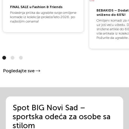
FINAL SALE u Fashion & Friends
BEBAKIDS – Dodat
Poslednja prilika da ugrabite svoje omiljene
sniženo do 60%!
komade iz kolekcije proleće/leto 2026. po
Omiljeni komadi za m
najboljim cenama!
uz još veću uštedu. 
snižene artikle do 60
više artikala iz kolekc
Požurite da ugrabite..
Pogledajte sve
Spot BIG Novi Sad –
sportska odeća za osobe sa
stilom