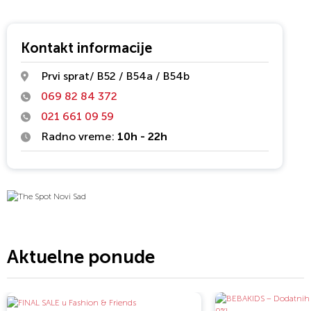
Kontakt informacije
Prvi sprat/ B52 / B54a / B54b
069 82 84 372
021 661 09 59
Radno vreme:
10h - 22h
Aktuelne ponude