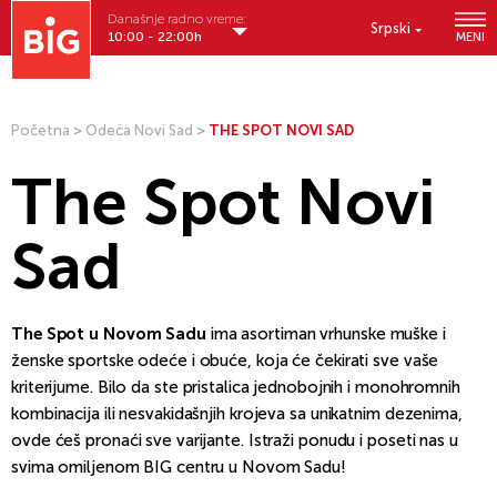
Današnje radno vreme:
Srpski
10:00 - 22:00h
MENI
Početna
>
Odeća Novi Sad
>
THE SPOT NOVI SAD
The Spot Novi
Sad
The Spot u Novom Sadu
ima asortiman vrhunske muške i
ženske sportske odeće i obuće, koja će čekirati sve vaše
kriterijume. Bilo da ste pristalica jednobojnih i monohromnih
kombinacija ili nesvakidašnjih krojeva sa unikatnim dezenima,
ovde ćeš pronaći sve varijante. Istraži ponudu i poseti nas u
svima omiljenom BIG centru u Novom Sadu!