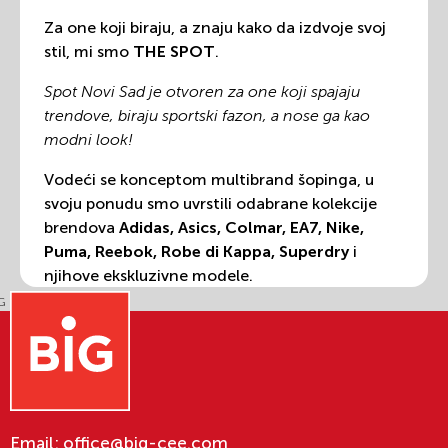
Za one koji biraju, a znaju kako da izdvoje svoj
stil, mi smo
THE SPOT
.
Spot Novi Sad je otvoren za one koji spajaju
trendove, biraju sportski fazon, a nose ga kao
modni look!
Vodeći se konceptom multibrand šopinga, u
svoju ponudu smo uvrstili odabrane kolekcije
brendova
Adidas, Asics, Colmar, EA7, Nike,
Puma, Reebok, Robe di Kappa, Superdry
i
njihove ekskluzivne modele.
Bilo da su ti potrebne kvalitetne patike ili cipele
sa udobnim gazištem ili sportska odeća za
trening ili svaki dan, ovde ćeš pronaći prave
modele.
Verujemo da svako ima svoj stil iznad trenda, te
Email:
office@big-cee.com