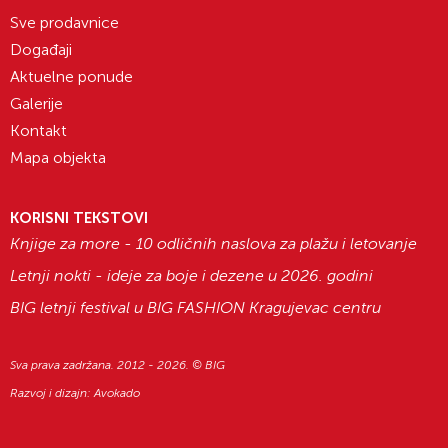
82 84 372
i
021 661 09 59
.
Sve prodavnice
Naše prijatno osoblje će vam rado pomoći!
Događaji
Aktuelne ponude
Galerije
Kontakt
Mapa objekta
KORISNI TEKSTOVI
Knjige za more - 10 odličnih naslova za plažu i letovanje
Letnji nokti - ideje za boje i dezene u 2026. godini
BIG letnji festival u BIG FASHION Kragujevac centru
Sva prava zadržana. 2012 - 2026. © BIG
Razvoj i dizajn:
Avokado