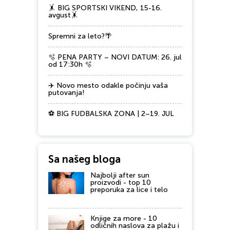
🤸 BIG SPORTSKI VIKEND, 15-16.
avgust🤸
Spremni za leto?🌴
🫧 PENA PARTY – NOVI DATUM: 26. jul
od 17:30h 🫧
✈️ Novo mesto odakle počinju vaša
putovanja!
⚽ BIG FUDBALSKA ZONA | 2–19. JUL
Sa našeg bloga
Najbolji after sun
proizvodi - top 10
preporuka za lice i telo
Knjige za more - 10
odličnih naslova za plažu i