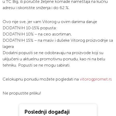
u TC Big, ili poručite željene komade nameštaja na kućnu
adresu i iskoristite sniženja i do 62 %.
Ovo nije sve, jer vam Vitorog u ovim danima daruje
DODATNIH 10-15% popusta:
DODATNIH 10% – na ceo asortiman,
DODATNIH 15% – na masiv i dušeke Vitorog proizvodnje sa
lagera
Dodatni popusti se ne odobravaju na proizvode koji su
uključeni u aktuelnu promotivnu ponudu, kao ni na belu
tehniku. Popusti se ne mogu sabirati.
Celokupnu ponudu možete pogledati na
vitorogpromet.rs
Ne propustite priliku!
Poslednji događaji