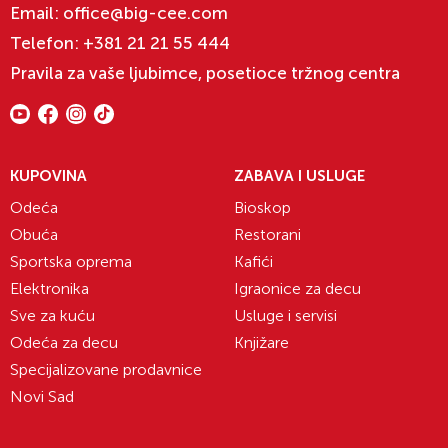
Email:
office@big-cee.com
Telefon:
+381 21 21 55 444
Pravila za vaše ljubimce, posetioce tržnog centra
KUPOVINA
ZABAVA I USLUGE
Odeća
Bioskop
Obuća
Restorani
Sportska oprema
Kafići
Elektronika
Igraonice za decu
Sve za kuću
Usluge i servisi
Odeća za decu
Knjižare
Specijalizovane prodavnice
Novi Sad