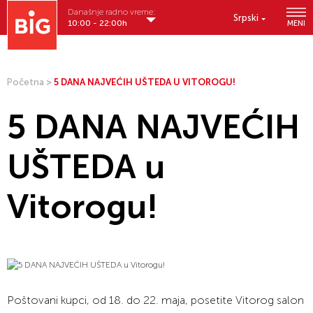
Današnje radno vreme:
Srpski
10:00 - 22:00h
MENI
Početna
>
5 DANA NAJVEĆIH UŠTEDA U VITOROGU!
5 DANA NAJVEĆIH
UŠTEDA u
Vitorogu!
Poštovani kupci, od 18. do 22. maja, posetite Vitorog salon