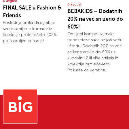
6 avgust
6 avgust
FINAL SALE u Fashion &
BEBAKIDS – Dodatnih
Friends
20% na već sniženo do
Poslednja prilika da ugrabite
60%!
svoje omiljene komade iz
Omiljeni komadi za male
kolekcije proleće/leto 2026.
trendsetere sada uz još veću
po najboljim cenama!
uštedu. Dodatnih 20% na već
snižene artikle do 60% uz
kupovinu 2 ili više artikala iz
kolekcije proleće/leto.
Požurite da ugrabite...