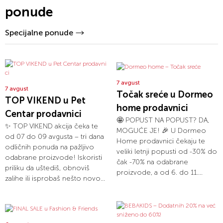
ponude
Specijalne ponude
7 avgust
7 avgust
Točak sreće u Dormeo
TOP VIKEND u Pet
home prodavnici
Centar prodavnici
🤩 POPUST NA POPUST? DA,
✨ TOP VIKEND akcija čeka te
MOGUĆE JE! 🎉 U Dormeo
od 07 do 09 avgusta – tri dana
Home prodavnici čekaju te
odličnih ponuda na pažljivo
veliki letnji popusti od -30% do
odabrane proizvode! Iskoristi
čak -70% na odabrane
priliku da uštediš, obnoviš
proizvode, a od 6. do 11....
zalihe ili isprobaš nešto novo...