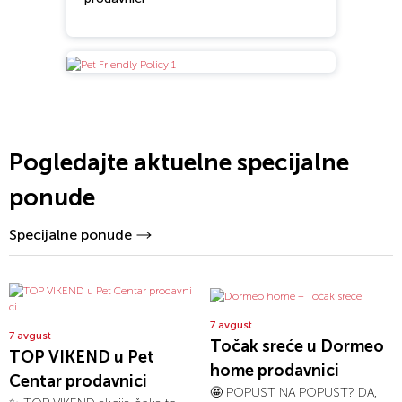
Pogledajte aktuelne specijalne
ponude
Specijalne ponude
7 avgust
7 avgust
Točak sreće u Dormeo
TOP VIKEND u Pet
home prodavnici
Centar prodavnici
🤩 POPUST NA POPUST? DA,