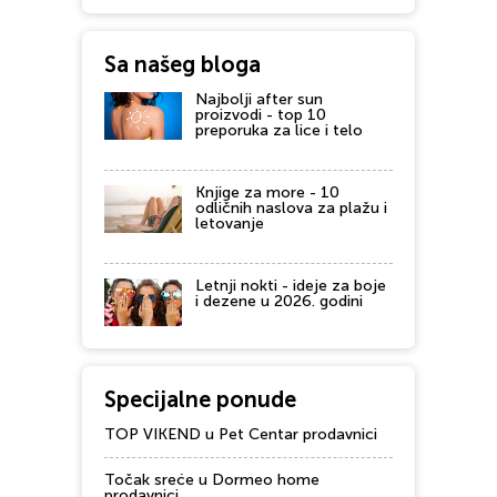
Sa našeg bloga
Najbolji after sun
proizvodi - top 10
preporuka za lice i telo
Knjige za more - 10
odličnih naslova za plažu i
letovanje
Letnji nokti - ideje za boje
i dezene u 2026. godini
Specijalne ponude
TOP VIKEND u Pet Centar prodavnici
Točak sreće u Dormeo home
prodavnici