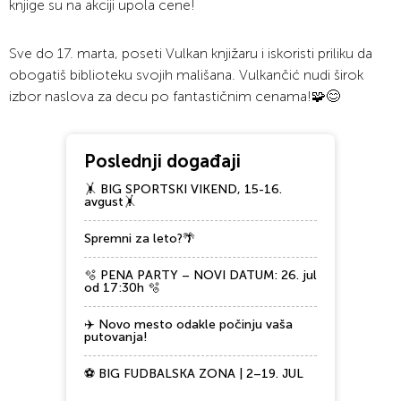
knjige su na akciji upola cene!
Sve do 17. marta, poseti Vulkan knjižaru i iskoristi priliku da
obogatiš biblioteku svojih mališana. Vulkančić nudi širok
izbor naslova za decu po fantastičnim cenama!🧩️😊
Poslednji događaji
🤸 BIG SPORTSKI VIKEND, 15-16.
avgust🤸
Spremni za leto?🌴
🫧 PENA PARTY – NOVI DATUM: 26. jul
od 17:30h 🫧
✈️ Novo mesto odakle počinju vaša
putovanja!
⚽ BIG FUDBALSKA ZONA | 2–19. JUL