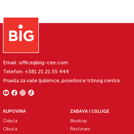
Email:
office@big-cee.com
Telefon:
+381 21 21 55 444
Pravila za vaše ljubimce, posetioce tržnog centra
KUPOVINA
ZABAVA I USLUGE
Odeća
Bioskop
Obuća
Restorani