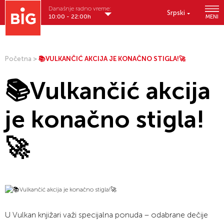
Današnje radno vreme:
Srpski
10:00 - 22:00h
MENI
Početna
>
📚VULKANČIĆ AKCIJA JE KONAČNO STIGLA!🚀
📚Vulkančić akcija
je konačno stigla!
🚀
U Vulkan knjižari važi specijalna ponuda – odabrane dečije