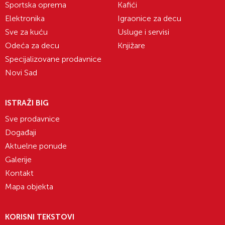
Sportska oprema
Kafići
Elektronika
Igraonice za decu
Sve za kuću
Usluge i servisi
Odeća za decu
Knjižare
Specijalizovane prodavnice
Novi Sad
ISTRAŽI BIG
Sve prodavnice
Događaji
Aktuelne ponude
Galerije
Kontakt
Mapa objekta
KORISNI TEKSTOVI