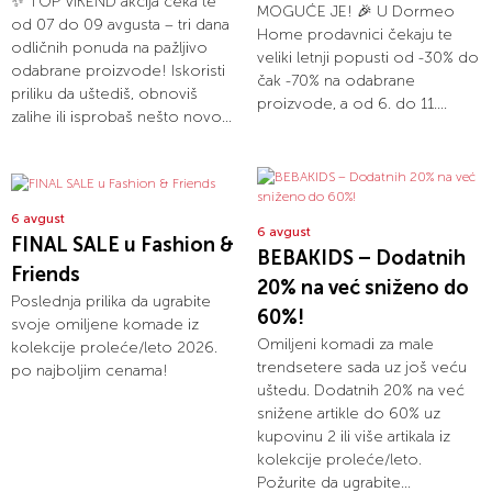
✨ TOP VIKEND akcija čeka te
MOGUĆE JE! 🎉 U Dormeo
od 07 do 09 avgusta – tri dana
Home prodavnici čekaju te
odličnih ponuda na pažljivo
veliki letnji popusti od -30% do
odabrane proizvode! Iskoristi
čak -70% na odabrane
priliku da uštediš, obnoviš
proizvode, a od 6. do 11....
zalihe ili isprobaš nešto novo...
6 avgust
6 avgust
FINAL SALE u Fashion &
BEBAKIDS – Dodatnih
Friends
20% na već sniženo do
Poslednja prilika da ugrabite
60%!
svoje omiljene komade iz
Omiljeni komadi za male
kolekcije proleće/leto 2026.
trendsetere sada uz još veću
po najboljim cenama!
uštedu. Dodatnih 20% na već
snižene artikle do 60% uz
kupovinu 2 ili više artikala iz
kolekcije proleće/leto.
Požurite da ugrabite...