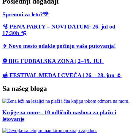
Poslednji događaji
Spremni za leto?🌴
🫧 PENA PARTY – NOVI DATUM: 26. jul od
17:30h 🫧
✈️ Novo mesto odakle počinju vaša putovanja!
⚽ BIG FUDBALSKA ZONA | 2–19. JUL
🍯 FESTIVAL MEDA I CVEĆA | 26 – 28. jun 🌷
Sa našeg bloga
Knjige za more - 10 odličnih naslova za plažu i
letovanje