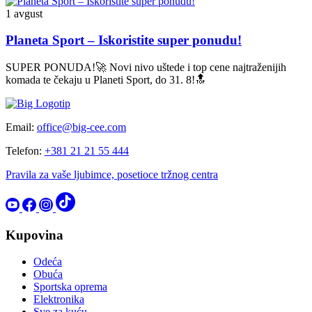
1 avgust
Planeta Sport – Iskoristite super ponudu!
SUPER PONUDA!🚀 Novi nivo uštede i top cene najtraženijih
komada te čekaju u Planeti Sport, do 31. 8!🔝
Email:
office@big-cee.com
Telefon:
+381 21 21 55 444
Pravila za vaše ljubimce, posetioce tržnog centra
Kupovina
Odeća
Obuća
Sportska oprema
Elektronika
Sve za kuću