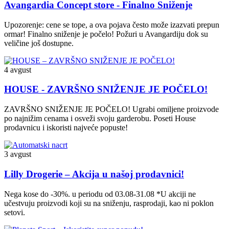
Avangardia Concept store - Finalno Sniženje
Upozorenje: cene se tope, a ova pojava često može izazvati prepun
ormar! Finalno sniženje je počelo! Požuri u Avangardiju dok su
veličine još dostupne.
4 avgust
HOUSE - ZAVRŠNO SNIŽENJE JE POČELO!
ZAVRŠNO SNIŽENJE JE POČELO! Ugrabi omiljene proizvode
po najnižim cenama i osveži svoju garderobu. Poseti House
prodavnicu i iskoristi najveće popuste!
3 avgust
Lilly Drogerie – Akcija u našoj prodavnici!
Nega kose do -30%. u periodu od 03.08-31.08 *U akciji ne
učestvuju proizvodi koji su na sniženju, rasprodaji, kao ni poklon
setovi.