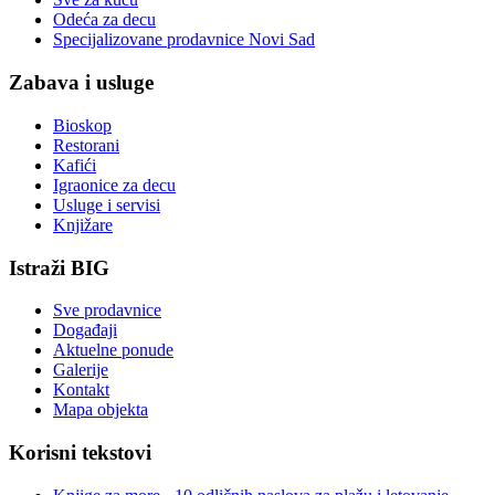
Odeća za decu
Specijalizovane prodavnice Novi Sad
Zabava i usluge
Bioskop
Restorani
Kafići
Igraonice za decu
Usluge i servisi
Knjižare
Istraži BIG
Sve prodavnice
Događaji
Aktuelne ponude
Galerije
Kontakt
Mapa objekta
Korisni tekstovi