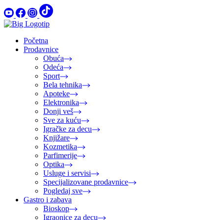
Početna
Prodavnice
Obuća
Odeća
Sport
Bela tehnika
Apoteke
Elektronika
Donji veš
Sve za kuću
Igračke za decu
Knjižare
Kozmetika
Parfimerije
Optika
Usluge i servisi
Specijalizovane prodavnice
Pogledaj sve
Gastro i zabava
Bioskop
Igraonice za decu