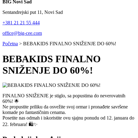
BIG Novi Sad
Sentandrejski put 11, Novi Sad
+381 21 21 55 444
office@big-cee.com
Početna
>
BEBAKIDS FINALNO SNIŽENJE DO 60%!
BEBAKIDS FINALNO
SNIŽENJE DO 60%!
FINALNO SNIŽENJE je stiglo, sa popustima do neverovatnih
60%! 🌟
Ne propustite priliku da osvežite svoj ormar i pronađete savršene
komade po fantastičnim cenama.
Posetite nas odmah i iskoristite ovu sjajnu ponudu od 12. januara do
22. februara! 🛍️✨