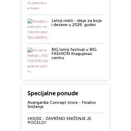
Letnji nokti - ideje za boje
i dezene u 2026. godini
BIG letnji festival u BIG
FASHION Kragujevac
centru
Specijalne ponude
Avangardia Concept store - Finalno
Sniženje
HOUSE - ZAVRŠNO SNIŽENJE JE
POČELO!