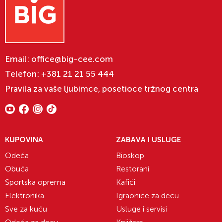
Email:
office@big-cee.com
Telefon:
+381 21 21 55 444
Pravila za vaše ljubimce, posetioce tržnog centra
KUPOVINA
ZABAVA I USLUGE
Odeća
Bioskop
Obuća
Restorani
Sportska oprema
Kafići
Elektronika
Igraonice za decu
Sve za kuću
Usluge i servisi