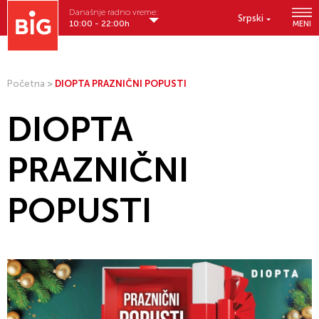
Današnje radno vreme:
Srpski
10:00 - 22:00h
MENI
Početna
>
DIOPTA PRAZNIČNI POPUSTI
DIOPTA
PRAZNIČNI
POPUSTI