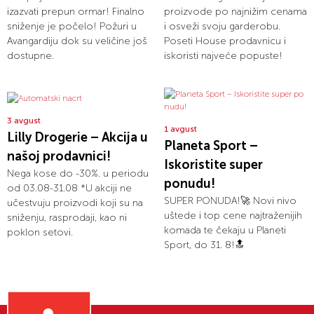
izazvati prepun ormar! Finalno
proizvode po najnižim cenama
sniženje je počelo! Požuri u
i osveži svoju garderobu.
Avangardiju dok su veličine još
Poseti House prodavnicu i
dostupne.
iskoristi najveće popuste!
3 avgust
1 avgust
Lilly Drogerie – Akcija u
Planeta Sport –
našoj prodavnici!
Iskoristite super
Nega kose do -30%. u periodu
ponudu!
od 03.08-31.08 *U akciji ne
SUPER PONUDA!🚀 Novi nivo
učestvuju proizvodi koji su na
uštede i top cene najtraženijih
sniženju, rasprodaji, kao ni
komada te čekaju u Planeti
poklon setovi.
Sport, do 31. 8!🔝