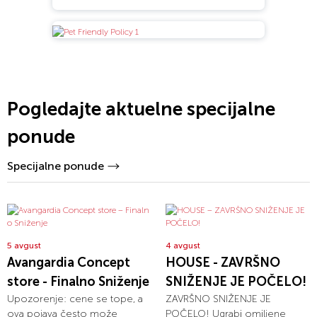
Pogledajte aktuelne specijalne
ponude
Specijalne ponude
5 avgust
4 avgust
Avangardia Concept
HOUSE - ZAVRŠNO
store - Finalno Sniženje
SNIŽENJE JE POČELO!
Upozorenje: cene se tope, a
ZAVRŠNO SNIŽENJE JE
ova pojava često može
POČELO! Ugrabi omiljene