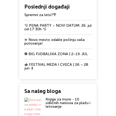
Poslednji događaji
Spremni za leto?🌴
🫧 PENA PARTY – NOVI DATUM: 26. jul
od 17:30h 🫧
✈️ Novo mesto odakle počinju vaša
putovanja!
⚽ BIG FUDBALSKA ZONA | 2–19. JUL
🍯 FESTIVAL MEDA I CVEĆA | 26 – 28.
jun 🌷
Sa našeg bloga
Knjige za more - 10
odličnih naslova za plažu i
letovanje