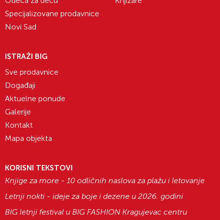
Odeća za decu
Knjižare
Specijalizovane prodavnice
Novi Sad
ISTRAŽI BIG
Sve prodavnice
Događaji
Aktuelne ponude
Galerije
Kontakt
Mapa objekta
KORISNI TEKSTOVI
Knjige za more - 10 odličnih naslova za plažu i letovanje
Letnji nokti - ideje za boje i dezene u 2026. godini
BIG letnji festival u BIG FASHION Kragujevac centru