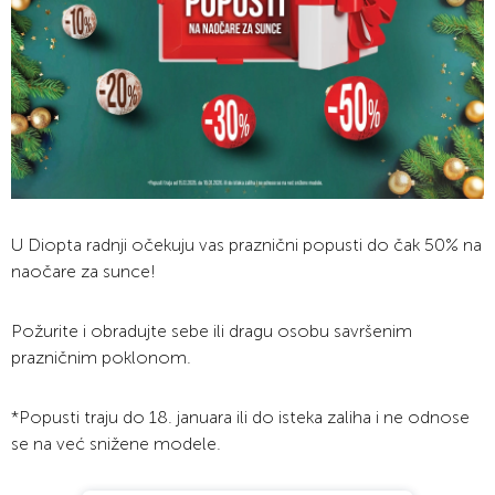
U Diopta radnji očekuju vas praznični popusti do čak 50% na
naočare za sunce!
Požurite i obradujte sebe ili dragu osobu savršenim
prazničnim poklonom.
*Popusti traju do 18. januara ili do isteka zaliha i ne odnose
se na već snižene modele.