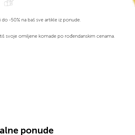
 do -50% na baš sve artikle iz ponude.
uhvatiš svoje omiljene komade po rođendanskim cenama.
jalne ponude