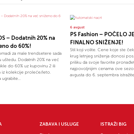
6 avgust
PS Fashion – POČELO J
S – Dodatnih 20% na
FINALNO SNIŽENJE!
ženo do 60%!
Stil koji volite. Cene koje ste ček
omadi za male trendsetere sada
krug letnjeg sniženja donosi pos
u uštedu. Dodatnih 20% na već
priliku da svoje favorite pronađ
ikle do 60% uz kupovinu 2 ili
najpovoljnijim cenama ove sezo
la iz kolekcije proleće/leto.
avgusta do 6. septembra istražite.
 ugrabite...
A
ZABAVA I USLUGE
ISTRAŽI BIG