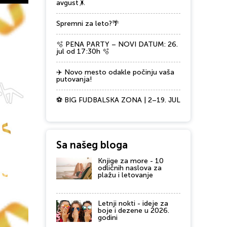
avgust🤸
Spremni za leto?🌴
🫧 PENA PARTY – NOVI DATUM: 26.
jul od 17:30h 🫧
✈️ Novo mesto odakle počinju vaša
putovanja!
⚽ BIG FUDBALSKA ZONA | 2–19. JUL
Sa našeg bloga
Knjige za more - 10
odličnih naslova za
plažu i letovanje
Letnji nokti - ideje za
boje i dezene u 2026.
godini