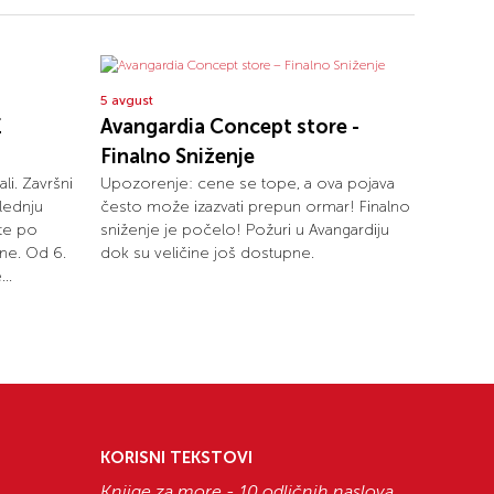
5 avgust
E
Avangardia Concept store -
Finalno Sniženje
ali. Završni
Upozorenje: cene se tope, a ova pojava
lednju
često može izazvati prepun ormar! Finalno
ete po
sniženje je počelo! Požuri u Avangardiju
ne. Od 6.
dok su veličine još dostupne.
..
KORISNI TEKSTOVI
Knjige za more - 10 odličnih naslova