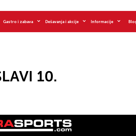
Gastro i zabava
Dešavanja i akcije
Informacije
Blo
LAVI 10.