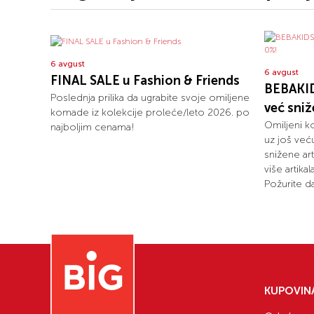
6 avgust
6 avgust
FINAL SALE u Fashion & Friends
BEBAKID
Poslednja prilika da ugrabite svoje omiljene
već sni
komade iz kolekcije proleće/leto 2026. po
Omiljeni k
najboljim cenama!
uz još već
snižene art
više artika
Požurite da
KUPOVIN