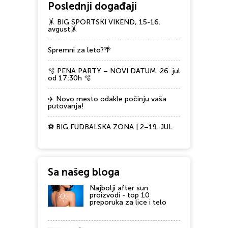
Poslednji događaji
🤸 BIG SPORTSKI VIKEND, 15-16.
avgust🤸
Spremni za leto?🌴
🫧 PENA PARTY – NOVI DATUM: 26. jul
od 17:30h 🫧
✈️ Novo mesto odakle počinju vaša
putovanja!
⚽ BIG FUDBALSKA ZONA | 2–19. JUL
Sa našeg bloga
Najbolji after sun
proizvodi - top 10
preporuka za lice i telo