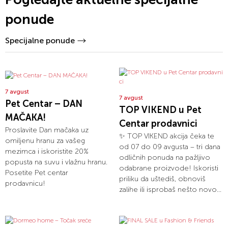
ponude
Specijalne ponude
7 avgust
7 avgust
Pet Centar – DAN
TOP VIKEND u Pet
MAČAKA!
Centar prodavnici
Proslavite Dan mačaka uz
✨ TOP VIKEND akcija čeka te
omiljenu hranu za vašeg
od 07 do 09 avgusta – tri dana
mezimca i iskoristite 20%
odličnih ponuda na pažljivo
popusta na suvu i vlažnu hranu.
odabrane proizvode! Iskoristi
Posetite Pet centar
priliku da uštediš, obnoviš
prodavnicu!
zalihe ili isprobaš nešto novo...