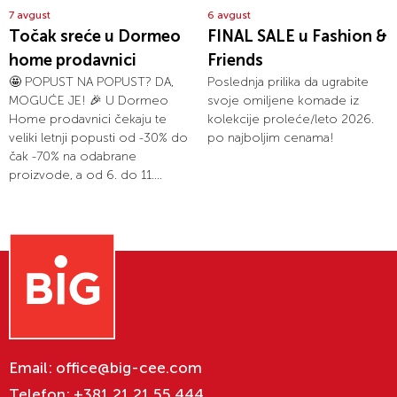
7 avgust
6 avgust
Točak sreće u Dormeo
FINAL SALE u Fashion &
home prodavnici
Friends
🤩 POPUST NA POPUST? DA,
Poslednja prilika da ugrabite
MOGUĆE JE! 🎉 U Dormeo
svoje omiljene komade iz
Home prodavnici čekaju te
kolekcije proleće/leto 2026.
veliki letnji popusti od -30% do
po najboljim cenama!
čak -70% na odabrane
proizvode, a od 6. do 11....
Email:
office@big-cee.com
Telefon:
+381 21 21 55 444