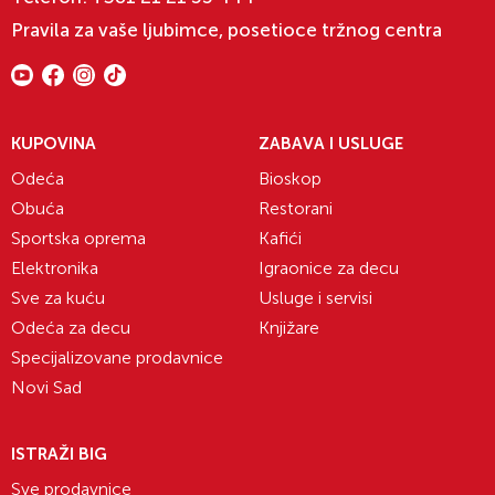
Pravila za vaše ljubimce, posetioce tržnog centra
KUPOVINA
ZABAVA I USLUGE
Odeća
Bioskop
Obuća
Restorani
Sportska oprema
Kafići
Elektronika
Igraonice za decu
Sve za kuću
Usluge i servisi
Odeća za decu
Knjižare
Specijalizovane prodavnice
Novi Sad
ISTRAŽI BIG
Sve prodavnice