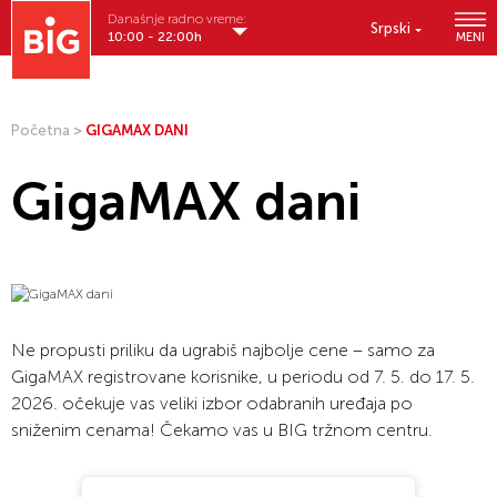
Današnje radno vreme:
Srpski
10:00 - 22:00h
MENI
Početna
>
GIGAMAX DANI
GigaMAX dani
Ne propusti priliku da ugrabiš najbolje cene – samo za
GigaMAX registrovane korisnike, u periodu od 7. 5. do 17. 5.
2026. očekuje vas veliki izbor odabranih uređaja po
sniženim cenama! Čekamo vas u BIG tržnom centru.