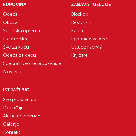
KUPOVINA
ZABAVA I USLUGE
Odeća
Bioskop
Obuća
Restorani
Sportska oprema
Kafići
Elektronika
Igraonice za decu
Sve za kuću
Usluge i servisi
Odeća za decu
Knjižare
Specijalizovane prodavnice
Novi Sad
ISTRAŽI BIG
Sve prodavnice
Događaji
Aktuelne ponude
Galerije
Kontakt