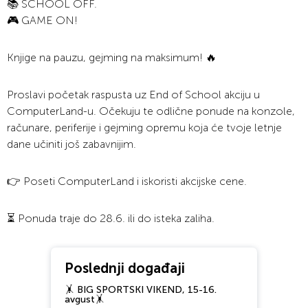
📚 SCHOOL OFF.
🎮 GAME ON!
Knjige na pauzu, gejming na maksimum! 🔥
Proslavi početak raspusta uz End of School akciju u
ComputerLand-u. Očekuju te odlične ponude na konzole,
računare, periferije i gejming opremu koja će tvoje letnje
dane učiniti još zabavnijim.
👉 Poseti ComputerLand i iskoristi akcijske cene.
⏳ Ponuda traje do 28.6. ili do isteka zaliha.
Poslednji događaji
🤸 BIG SPORTSKI VIKEND, 15-16.
avgust🤸