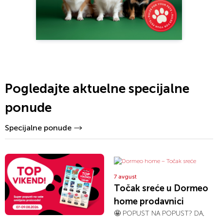
Pogledajte aktuelne specijalne
ponude
Specijalne ponude
7 avgust
Točak sreće u Dormeo
home prodavnici
🤩 POPUST NA POPUST? DA,