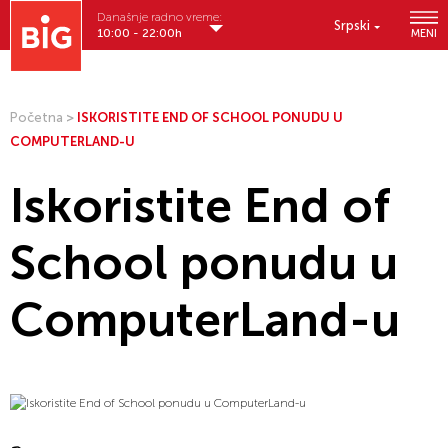
Današnje radno vreme:
Srpski
10:00 - 22:00h
MENI
Početna
>
ISKORISTITE END OF SCHOOL PONUDU U
COMPUTERLAND-U
Iskoristite End of
School ponudu u
ComputerLand-u