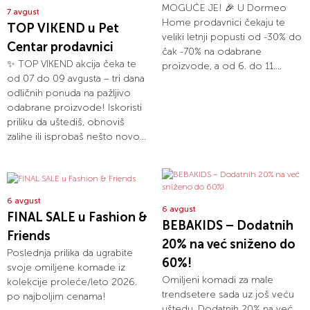
MOGUĆE JE! 🎉 U Dormeo
7 avgust
Home prodavnici čekaju te
TOP VIKEND u Pet
veliki letnji popusti od -30% do
Centar prodavnici
čak -70% na odabrane
✨ TOP VIKEND akcija čeka te
proizvode, a od 6. do 11....
od 07 do 09 avgusta – tri dana
odličnih ponuda na pažljivo
odabrane proizvode! Iskoristi
priliku da uštediš, obnoviš
zalihe ili isprobaš nešto novo...
6 avgust
6 avgust
FINAL SALE u Fashion &
BEBAKIDS – Dodatnih
Friends
20% na već sniženo do
Poslednja prilika da ugrabite
60%!
svoje omiljene komade iz
Omiljeni komadi za male
kolekcije proleće/leto 2026.
trendsetere sada uz još veću
po najboljim cenama!
uštedu. Dodatnih 20% na već