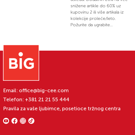
snižene artikle do 60% uz
kupovinu 2 ili više artikala iz
kolekcije proleće/leto.
Požurite da ugrabite...
Email:
office@big-cee.com
Telefon:
+381 21 21 55 444
Pravila za vaše ljubimce, posetioce tržnog centra