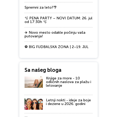
Spremni za leto?🌴
🫧 PENA PARTY – NOVI DATUM: 26. jul
od 17:30h 🫧
✈️ Novo mesto odakle počinju vaša
putovanja!
⚽ BIG FUDBALSKA ZONA | 2–19. JUL
Sa našeg bloga
Knjige za more - 10
odličnih naslova za plažu i
letovanje
Letnji nokti - ideje za boje
i dezene u 2026. godini