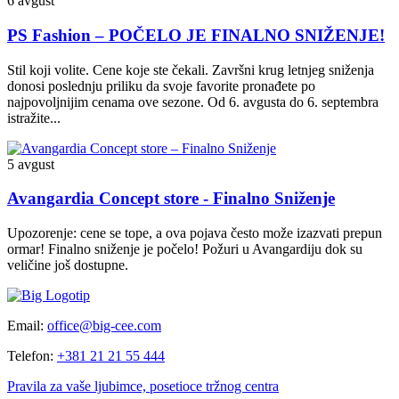
6 avgust
PS Fashion – POČELO JE FINALNO SNIŽENJE!
Stil koji volite. Cene koje ste čekali. Završni krug letnjeg sniženja
donosi poslednju priliku da svoje favorite pronađete po
najpovoljnijim cenama ove sezone. Od 6. avgusta do 6. septembra
istražite...
5 avgust
Avangardia Concept store - Finalno Sniženje
Upozorenje: cene se tope, a ova pojava često može izazvati prepun
ormar! Finalno sniženje je počelo! Požuri u Avangardiju dok su
veličine još dostupne.
Email:
office@big-cee.com
Telefon:
+381 21 21 55 444
Pravila za vaše ljubimce, posetioce tržnog centra