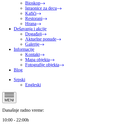
Bioskop
Igraonice za decu
Kafići
Restorani
Hrana
Dešavanja i akcije
Događaji
Aktuelne ponude
Galerije
Informacije
Kontakt
Mapa objekta
Fotografije objekta
Blog
Srpski
Engleski
MENI
Današnje radno vreme:
10:00 - 22:00h