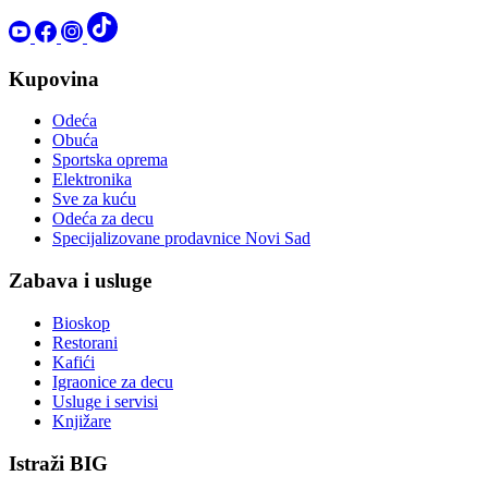
Kupovina
Odeća
Obuća
Sportska oprema
Elektronika
Sve za kuću
Odeća za decu
Specijalizovane prodavnice Novi Sad
Zabava i usluge
Bioskop
Restorani
Kafići
Igraonice za decu
Usluge i servisi
Knjižare
Istraži BIG