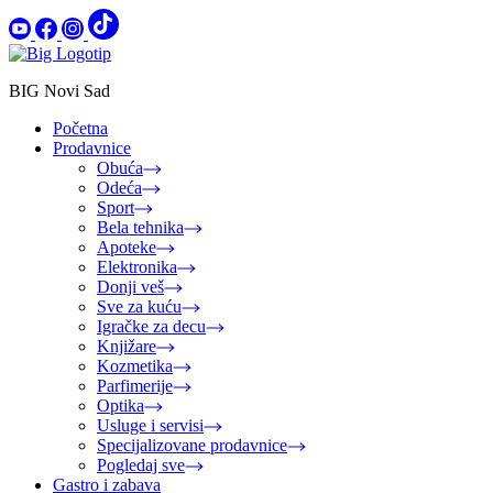
BIG Novi Sad
Početna
Prodavnice
Obuća
Odeća
Sport
Bela tehnika
Apoteke
Elektronika
Donji veš
Sve za kuću
Igračke za decu
Knjižare
Kozmetika
Parfimerije
Optika
Usluge i servisi
Specijalizovane prodavnice
Pogledaj sve
Gastro i zabava