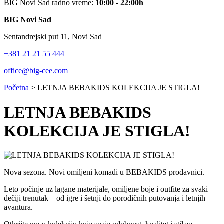
BIG Novi Sad radno vreme:
10:00 - 22:00h
BIG Novi Sad
Sentandrejski put 11, Novi Sad
+381 21 21 55 444
office@big-cee.com
Početna
>
LETNJA BEBAKIDS KOLEKCIJA JE STIGLA!
LETNJA BEBAKIDS
KOLEKCIJA JE STIGLA!
Nova sezona. Novi omiljeni komadi u BEBAKIDS prodavnici.
Leto počinje uz lagane materijale, omiljene boje i outfite za svaki
dečiji trenutak – od igre i šetnji do porodičnih putovanja i letnjih
avantura.