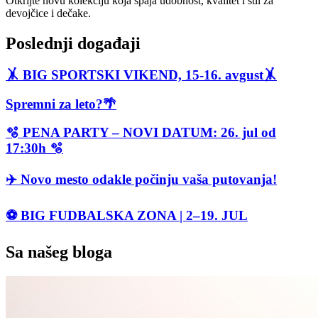
Otkrijte novu kolekciju koja spaja udobnost, kvalitet i stil za
devojčice i dečake.
Poslednji događaji
🤸 BIG SPORTSKI VIKEND, 15-16. avgust🤸
Spremni za leto?🌴
🫧 PENA PARTY – NOVI DATUM: 26. jul od
17:30h 🫧
✈️ Novo mesto odakle počinju vaša putovanja!
⚽ BIG FUDBALSKA ZONA | 2–19. JUL
Sa našeg bloga