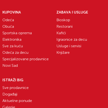
KUPOVINA
ZABAVA I USLUGE
Odeća
Bioskop
Obuća
Restorani
Sportska oprema
Kafići
Elektronika
Igraonice za decu
Sve za kuću
Usluge i servisi
Odeća za decu
Knjižare
Specijalizovane prodavnice
Novi Sad
ISTRAŽI BIG
Sve prodavnice
Događaji
Aktuelne ponude
Galerije