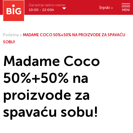
Današnje radno vreme:
Srpski
10:00 - 22:00h
MENI
Početna
>
MADAME COCO 50%+50% NA PROIZVODE ZA SPAVAĆU
SOBU!
Madame Coco
50%+50% na
proizvode za
spavaću sobu!