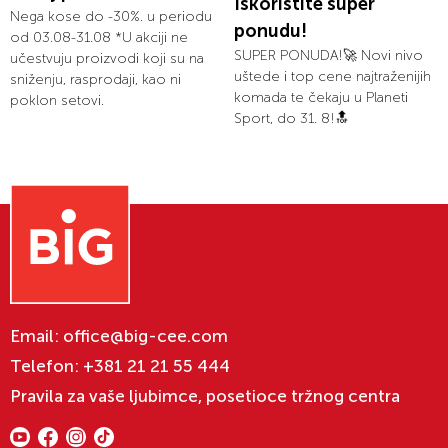
Iskoristite super
Nega kose do -30%. u periodu
ponudu!
od 03.08-31.08 *U akciji ne
SUPER PONUDA!🚀 Novi nivo
učestvuju proizvodi koji su na
uštede i top cene najtraženijih
sniženju, rasprodaji, kao ni
komada te čekaju u Planeti
poklon setovi.
Sport, do 31. 8!🔝
Email:
office@big-cee.com
Telefon:
+381 21 21 55 444
Pravila za vaše ljubimce, posetioce tržnog centra