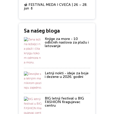
🍯 FESTIVAL MEDA I CVEĆA | 26 – 28.
jun 🌷
Sa našeg bloga
Knjige za more - 10
odličnih naslova za plažu i
letovanje
Letnji nokti - ideje za boje
i dezene u 2026. godini
BIG letnji festival u BIG
FASHION Kragujevac
centru