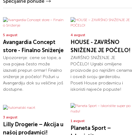
Specijalne ponude
5 avgust
4 avgust
Avangardia Concept
HOUSE - ZAVRŠNO
store - Finalno Sniženje
SNIŽENJE JE POČELO!
Upozorenje: cene se tope, a
ZAVRŠNO SNIŽENJE JE
ova pojava često može
POČELO! Ugrabi omiljene
izazvati prepun ormar! Finalno
proizvode po najnižim cenama
sniženje je počelo! Požuri u
i osveži svoju garderobu.
Avangardiju dok su veličine još
Poseti House prodavnicu i
dostupne.
iskoristi najveće popuste!
3 avgust
1 avgust
Lilly Drogerie – Akcija u
Planeta Sport –
našoj prodavnici!