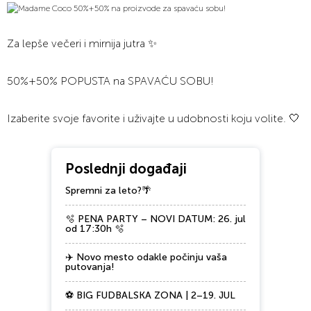
Za lepše večeri i mirnija jutra ✨
50%+50% POPUSTA na SPAVAĆU SOBU!
Izaberite svoje favorite i uživajte u udobnosti koju volite. 🤍
Poslednji događaji
Spremni za leto?🌴
🫧 PENA PARTY – NOVI DATUM: 26. jul
od 17:30h 🫧
✈️ Novo mesto odakle počinju vaša
putovanja!
⚽ BIG FUDBALSKA ZONA | 2–19. JUL