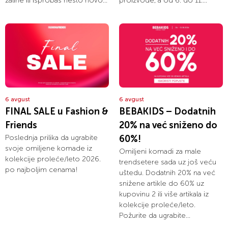
zalihe ili isprobaš nešto novo...
proizvode, a od 6. do 11....
6 avgust
6 avgust
FINAL SALE u Fashion &
BEBAKIDS – Dodatnih
Friends
20% na već sniženo do
Poslednja prilika da ugrabite
60%!
svoje omiljene komade iz
Omiljeni komadi za male
kolekcije proleće/leto 2026.
trendsetere sada uz još veću
po najboljim cenama!
uštedu. Dodatnih 20% na već
snižene artikle do 60% uz
kupovinu 2 ili više artikala iz
kolekcije proleće/leto.
Požurite da ugrabite...