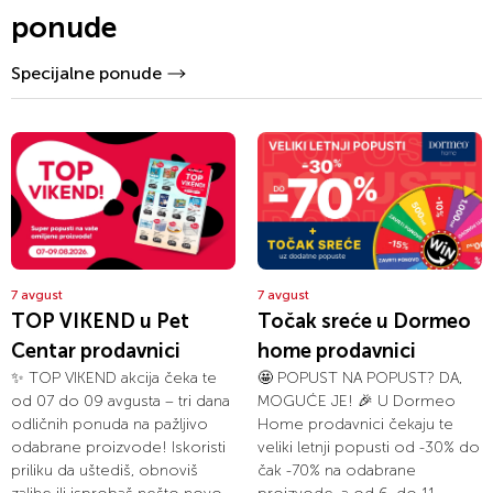
ponude
Specijalne ponude
7 avgust
7 avgust
TOP VIKEND u Pet
Točak sreće u Dormeo
Centar prodavnici
home prodavnici
✨ TOP VIKEND akcija čeka te
🤩 POPUST NA POPUST? DA,
od 07 do 09 avgusta – tri dana
MOGUĆE JE! 🎉 U Dormeo
odličnih ponuda na pažljivo
Home prodavnici čekaju te
odabrane proizvode! Iskoristi
veliki letnji popusti od -30% do
priliku da uštediš, obnoviš
čak -70% na odabrane