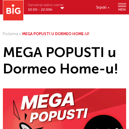
Današnje radno vreme:
Srpski
10:00 - 22:00h
MENI
Početna
>
MEGA POPUSTI U DORMEO HOME-U!
MEGA POPUSTI u
Dormeo Home-u!