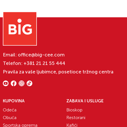
Email:
office@big-cee.com
Telefon:
+381 21 21 55 444
Pravila za vaše ljubimce, posetioce tržnog centra
KUPOVINA
ZABAVA I USLUGE
Odeća
Bioskop
Obuća
Restorani
Sportska oprema
Kafići