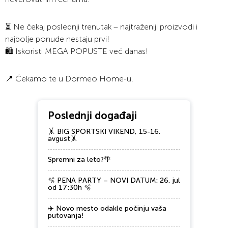
⏳ Ne čekaj poslednji trenutak – najtraženiji proizvodi i
najbolje ponude nestaju prvi!
🛍️ Iskoristi MEGA POPUSTE već danas!
📍 Čekamo te u Dormeo Home-u.
Poslednji događaji
🤸 BIG SPORTSKI VIKEND, 15-16.
avgust🤸
Spremni za leto?🌴
🫧 PENA PARTY – NOVI DATUM: 26. jul
od 17:30h 🫧
✈️ Novo mesto odakle počinju vaša
putovanja!