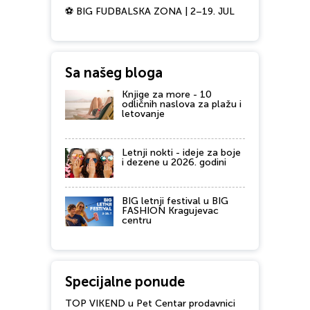
⚽ BIG FUDBALSKA ZONA | 2–19. JUL
Sa našeg bloga
Knjige za more - 10
odličnih naslova za plažu i
letovanje
Letnji nokti - ideje za boje
i dezene u 2026. godini
BIG letnji festival u BIG
FASHION Kragujevac
centru
Specijalne ponude
TOP VIKEND u Pet Centar prodavnici