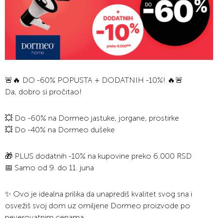
🚨🔥 DO -60% POPUSTA + DODATNIH -10%! 🔥🚨
Da, dobro si pročitao!
💥 Do -60% na Dormeo jastuke, jorgane, prostirke
💥 Do -40% na Dormeo dušeke
🎁 PLUS dodatnih -10% na kupovine preko 6.000 RSD
📅 Samo od 9. do 11. juna
✨ Ovo je idealna prilika da unaprediš kvalitet svog sna i
osvežiš svoj dom uz omiljene Dormeo proizvode po
neverovatnim cenama.