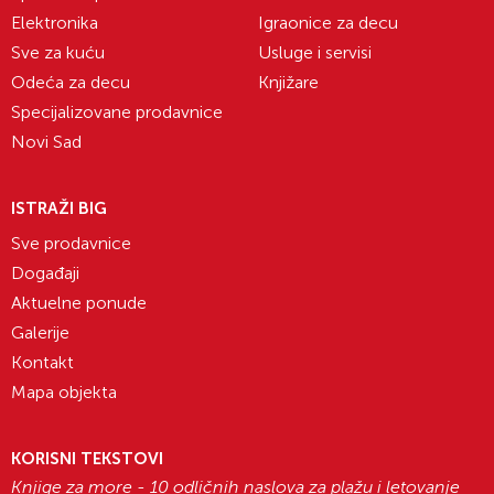
Elektronika
Igraonice za decu
Sve za kuću
Usluge i servisi
Odeća za decu
Knjižare
Specijalizovane prodavnice
Novi Sad
ISTRAŽI BIG
Sve prodavnice
Događaji
Aktuelne ponude
Galerije
Kontakt
Mapa objekta
KORISNI TEKSTOVI
Knjige za more - 10 odličnih naslova za plažu i letovanje