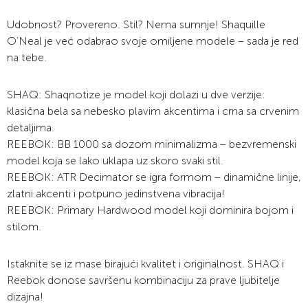
Udobnost? Provereno. Stil? Nema sumnje! Shaquille
O’Neal je već odabrao svoje omiljene modele – sada je red
na tebe.
SHAQ: Shaqnotize je model koji dolazi u dve verzije:
klasična bela sa nebesko plavim akcentima i crna sa crvenim
detaljima.
REEBOK: BB 1000 sa dozom minimalizma – bezvremenski
model koja se lako uklapa uz skoro svaki stil.
REEBOK: ATR Decimator se igra formom – dinamične linije,
zlatni akcenti i potpuno jedinstvena vibracija!
REEBOK: Primary Hardwood model koji dominira bojom i
stilom.
Istaknite se iz mase birajući kvalitet i originalnost. SHAQ i
Reebok donose savršenu kombinaciju za prave ljubitelje
dizajna!