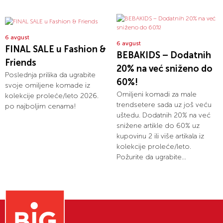
6 avgust
6 avgust
FINAL SALE u Fashion &
BEBAKIDS – Dodatnih
Friends
20% na već sniženo do
Poslednja prilika da ugrabite
60%!
svoje omiljene komade iz
Omiljeni komadi za male
kolekcije proleće/leto 2026.
trendsetere sada uz još veću
po najboljim cenama!
uštedu. Dodatnih 20% na već
snižene artikle do 60% uz
kupovinu 2 ili više artikala iz
kolekcije proleće/leto.
Požurite da ugrabite...