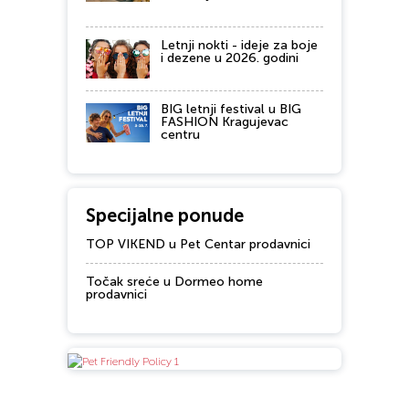
Letnji nokti - ideje za boje
i dezene u 2026. godini
BIG letnji festival u BIG
FASHION Kragujevac
centru
Specijalne ponude
TOP VIKEND u Pet Centar prodavnici
Točak sreće u Dormeo home
prodavnici