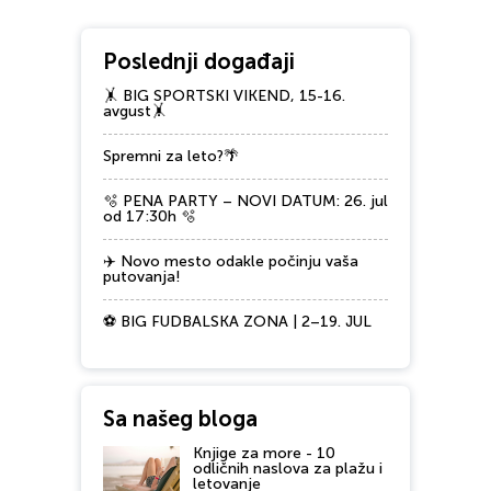
Poslednji događaji
🤸 BIG SPORTSKI VIKEND, 15-16.
avgust🤸
Spremni za leto?🌴
🫧 PENA PARTY – NOVI DATUM: 26. jul
od 17:30h 🫧
✈️ Novo mesto odakle počinju vaša
putovanja!
⚽ BIG FUDBALSKA ZONA | 2–19. JUL
Sa našeg bloga
Knjige za more - 10
odličnih naslova za plažu i
letovanje