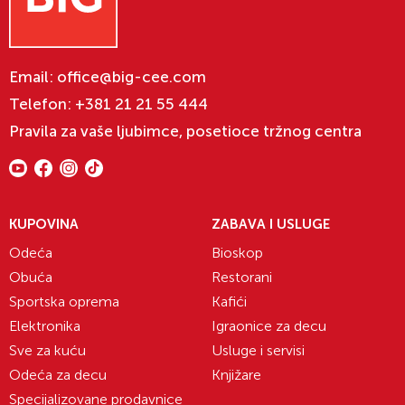
Email:
office@big-cee.com
Telefon:
+381 21 21 55 444
Pravila za vaše ljubimce, posetioce tržnog centra
KUPOVINA
ZABAVA I USLUGE
Odeća
Bioskop
Obuća
Restorani
Sportska oprema
Kafići
Elektronika
Igraonice za decu
Sve za kuću
Usluge i servisi
Odeća za decu
Knjižare
Specijalizovane prodavnice