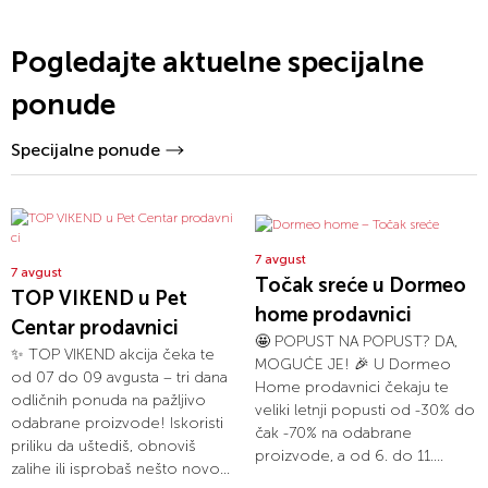
Pogledajte aktuelne specijalne
ponude
Specijalne ponude
7 avgust
7 avgust
Točak sreće u Dormeo
TOP VIKEND u Pet
home prodavnici
Centar prodavnici
🤩 POPUST NA POPUST? DA,
✨ TOP VIKEND akcija čeka te
MOGUĆE JE! 🎉 U Dormeo
od 07 do 09 avgusta – tri dana
Home prodavnici čekaju te
odličnih ponuda na pažljivo
veliki letnji popusti od -30% do
odabrane proizvode! Iskoristi
čak -70% na odabrane
priliku da uštediš, obnoviš
proizvode, a od 6. do 11....
zalihe ili isprobaš nešto novo...