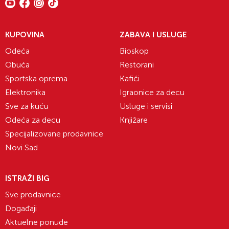
KUPOVINA
ZABAVA I USLUGE
Odeća
Bioskop
Obuća
Restorani
Sportska oprema
Kafići
Elektronika
Igraonice za decu
Sve za kuću
Usluge i servisi
Odeća za decu
Knjižare
Specijalizovane prodavnice
Novi Sad
ISTRAŽI BIG
Sve prodavnice
Događaji
Aktuelne ponude