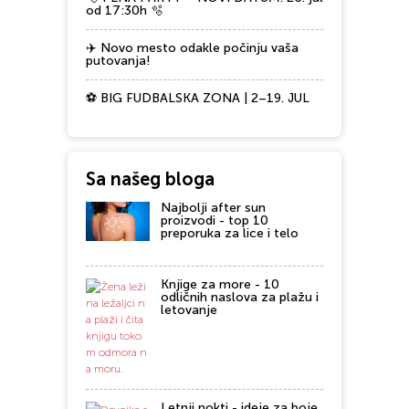
od 17:30h 🫧
✈️ Novo mesto odakle počinju vaša
putovanja!
⚽ BIG FUDBALSKA ZONA | 2–19. JUL
Sa našeg bloga
Najbolji after sun
proizvodi - top 10
preporuka za lice i telo
Knjige za more - 10
odličnih naslova za plažu i
letovanje
Letnji nokti - ideje za boje