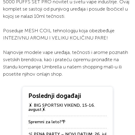
5000 PUFFS SET PRO novitet u svetu vape industrije. Ovaj
komplet se sastoji od punjivog uređaja i posude (bočice) u
kojoj se nalazi 10ml tečnosti.
Poseduje MESH COIL tehnologiju koja obezbeđuje
INTEZIVNU AROMU I VELIKU KOLIČINU PARE!
Najnovije modele vape uređaja, tečnosti i arome poznatih
svetskih brendova, kao i prateću opremu pronađite na
štandu kompanije Umbrella u našem shopping mall-u ili
posetite njihov onlajn shop.
Poslednji događaji
🤸 BIG SPORTSKI VIKEND, 15-16.
avgust🤸
Spremni za leto?🌴
🫧 PENA PARTY – NOVI DATUM: 26. jul