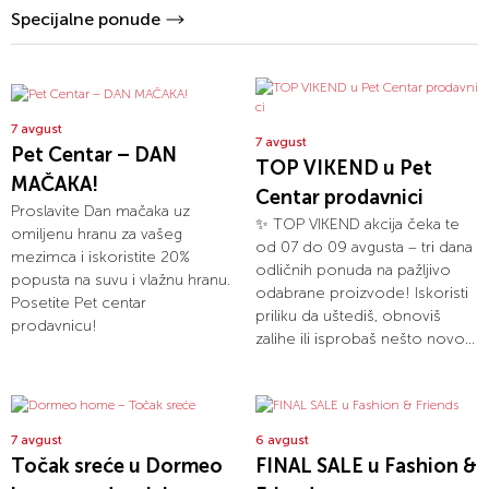
Specijalne ponude
7 avgust
7 avgust
Pet Centar – DAN
TOP VIKEND u Pet
MAČAKA!
Centar prodavnici
Proslavite Dan mačaka uz
✨ TOP VIKEND akcija čeka te
omiljenu hranu za vašeg
od 07 do 09 avgusta – tri dana
mezimca i iskoristite 20%
odličnih ponuda na pažljivo
popusta na suvu i vlažnu hranu.
odabrane proizvode! Iskoristi
Posetite Pet centar
priliku da uštediš, obnoviš
prodavnicu!
zalihe ili isprobaš nešto novo...
7 avgust
6 avgust
Točak sreće u Dormeo
FINAL SALE u Fashion &