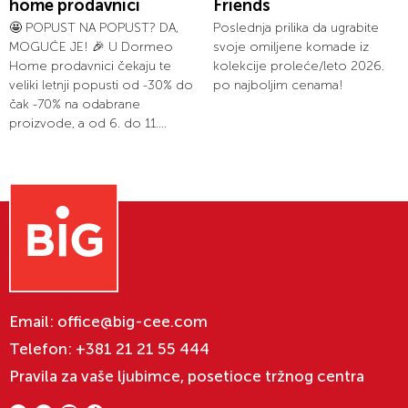
home prodavnici
Friends
🤩 POPUST NA POPUST? DA,
Poslednja prilika da ugrabite
MOGUĆE JE! 🎉 U Dormeo
svoje omiljene komade iz
Home prodavnici čekaju te
kolekcije proleće/leto 2026.
veliki letnji popusti od -30% do
po najboljim cenama!
čak -70% na odabrane
proizvode, a od 6. do 11....
Email:
office@big-cee.com
Telefon:
+381 21 21 55 444
Pravila za vaše ljubimce, posetioce tržnog centra