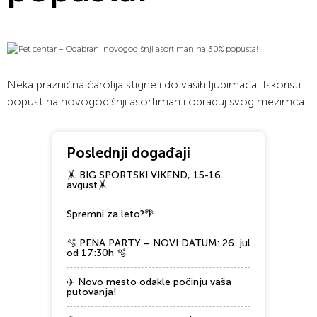
Neka praznična čarolija stigne i do vaših ljubimaca. Iskoristi
popust na novogodišnji asortiman i obraduj svog mezimca!
Poslednji događaji
🤸 BIG SPORTSKI VIKEND, 15-16.
avgust🤸
Spremni za leto?🌴
🫧 PENA PARTY – NOVI DATUM: 26. jul
od 17:30h 🫧
✈️ Novo mesto odakle počinju vaša
putovanja!