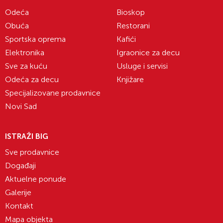
Odeća
Bioskop
Obuća
Restorani
Sportska oprema
Kafići
Elektronika
Igraonice za decu
Sve za kuću
Usluge i servisi
Odeća za decu
Knjižare
Specijalizovane prodavnice
Novi Sad
ISTRAŽI BIG
Sve prodavnice
Događaji
Aktuelne ponude
Galerije
Kontakt
Mapa objekta