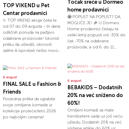
Točak sreće u Dormeo
TOP VIKEND u Pet
home prodavnici
Centar prodavnici
🤩 POPUST NA POPUST? DA,
✨ TOP VIKEND akcija čeka te
MOGUĆE JE! 🎉 U Dormeo
od 07 do 09 avgusta – tri dana
Home prodavnici čekaju te
odličnih ponuda na pažljivo
veliki letnji popusti od -30% do
odabrane proizvode! Iskoristi
čak -70% na odabrane
priliku da uštediš, obnoviš
proizvode, a od 6. do 11....
zalihe ili isprobaš nešto novo...
6 avgust
6 avgust
FINAL SALE u Fashion &
BEBAKIDS – Dodatnih
Friends
20% na već sniženo do
Poslednja prilika da ugrabite
60%!
svoje omiljene komade iz
Omiljeni komadi za male
kolekcije proleće/leto 2026.
trendsetere sada uz još veću
po najboljim cenama!
uštedu. Dodatnih 20% na već
snižene artikle do 60% uz