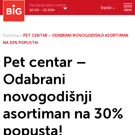
Današnje radno vreme:
Srpski
10:00 - 22:00h
MENI
Početna
>
PET CENTAR – ODABRANI NOVOGODIŠNJI ASORTIMAN
NA 30% POPUSTA!
Pet centar –
Odabrani
novogodišnji
asortiman na 30%
popusta!