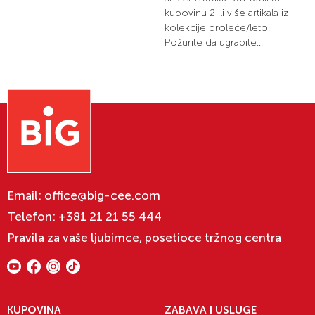
kupovinu 2 ili više artikala iz
kolekcije proleće/leto.
Požurite da ugrabite...
Email:
office@big-cee.com
Telefon:
+381 21 21 55 444
Pravila za vaše ljubimce, posetioce tržnog centra
KUPOVINA
ZABAVA I USLUGE