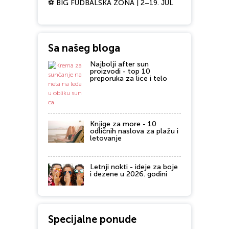
⚽ BIG FUDBALSKA ZONA | 2–19. JUL
Sa našeg bloga
Najbolji after sun
proizvodi - top 10
preporuka za lice i telo
Knjige za more - 10
odličnih naslova za plažu i
letovanje
Letnji nokti - ideje za boje
i dezene u 2026. godini
Specijalne ponude