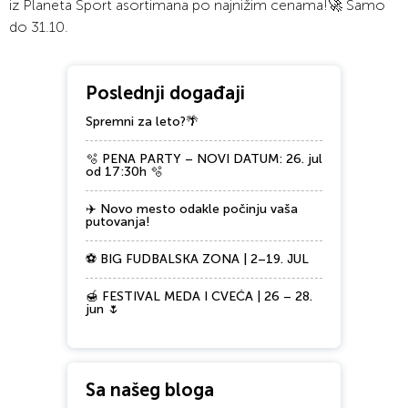
iz Planeta Sport asortimana po najnižim cenama!🚀 Samo
do 31.10.
Poslednji događaji
Spremni za leto?🌴
🫧 PENA PARTY – NOVI DATUM: 26. jul
od 17:30h 🫧
✈️ Novo mesto odakle počinju vaša
putovanja!
⚽ BIG FUDBALSKA ZONA | 2–19. JUL
🍯 FESTIVAL MEDA I CVEĆA | 26 – 28.
jun 🌷
Sa našeg bloga