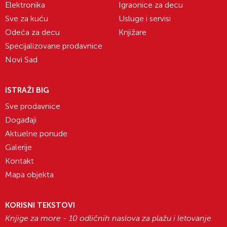
Elektronika
Igraonice za decu
Sve za kuću
Usluge i servisi
Odeća za decu
Knjižare
Specijalizovane prodavnice
Novi Sad
ISTRAŽI BIG
Sve prodavnice
Događaji
Aktuelne ponude
Galerije
Kontakt
Mapa objekta
KORISNI TEKSTOVI
Knjige za more - 10 odličnih naslova za plažu i letovanje