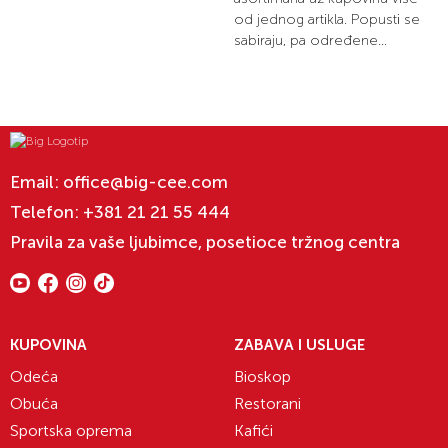
od jednog artikla. Popusti se
sabiraju, pa određene...
Email:
office@big-cee.com
Telefon:
+381 21 21 55 444
Pravila za vaše ljubimce, posetioce tržnog centra
KUPOVINA
ZABAVA I USLUGE
Odeća
Bioskop
Obuća
Restorani
Sportska oprema
Kafići