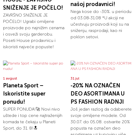
našoj prodavnici!
SNIŽENJE JE POČELO!
Nega kose do -30%. u periodu
ZAVRŠNO SNIŽENJE JE
od 03.08-31.08 *U akciji ne
POČELO! Ugrabi omiljene
učestvuju proizvodi koji su na
proizvode po najnižim cenama
sniženju, rasprodaji, kao ni
i osveži svoju garderobu.
poklon setovi.
Poseti House prodavnicu i
iskoristi najveće popuste!
1 avgust
31 jul
Planeta Sport –
-20% NA OZNAČEN
Iskoristite super
DEO ASORTIMANA U
ponudu!
PS FASHION RADNJI
SUPER PONUDA!🚀 Novi nivo
Još jedan razlog da odaberete
uštede i top cene najtraženijih
svoje omiljene modele. Od
komada te čekaju u Planeti
30.07. do 05.08. ostvarite 20%
Sport, do 31. 8!🔝
popusta na označen deo
asortimana uz kupovinu više