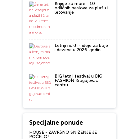
Knjige za more - 10
odličnih naslova za plažu i
letovanje
Letnji nokti - ideje za boje
i dezene u 2026. godini
BIG letnji festival u BIG
FASHION Kragujevac
centru
Specijalne ponude
HOUSE - ZAVRŠNO SNIŽENJE JE
POČELO!