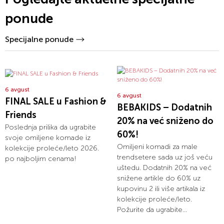
ponude
Specijalne ponude
6 avgust
6 avgust
FINAL SALE u Fashion &
BEBAKIDS – Dodatnih
Friends
20% na već sniženo do
Poslednja prilika da ugrabite
60%!
svoje omiljene komade iz
Omiljeni komadi za male
kolekcije proleće/leto 2026.
trendsetere sada uz još veću
po najboljim cenama!
uštedu. Dodatnih 20% na već
snižene artikle do 60% uz
kupovinu 2 ili više artikala iz
kolekcije proleće/leto.
Požurite da ugrabite...