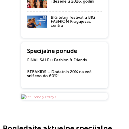
i dezene u 2026. godini
BIG letnji festival u BIG
FASHION Kragujevac
centru
Specijalne ponude
FINAL SALE u Fashion & Friends
BEBAKIDS – Dodatnih 20% na već
sniženo do 60%!
Pogledajte aktuelne specijalne