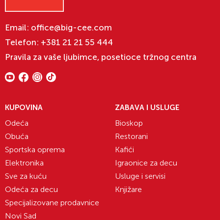
Email:
office@big-cee.com
Telefon:
+381 21 21 55 444
Pravila za vaše ljubimce, posetioce tržnog centra
KUPOVINA
ZABAVA I USLUGE
Odeća
Bioskop
Obuća
Restorani
Sportska oprema
Kafići
Elektronika
Igraonice za decu
Sve za kuću
Usluge i servisi
Odeća za decu
Knjižare
Specijalizovane prodavnice
Novi Sad