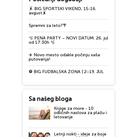
🤸 BIG SPORTSKI VIKEND, 15-16.
avgust🤸
Spremni za leto?🌴
🫧 PENA PARTY – NOVI DATUM: 26. jul
od 17:30h 🫧
✈️ Novo mesto odakle počinju vaša
putovanja!
⚽ BIG FUDBALSKA ZONA | 2–19. JUL
Sa našeg bloga
Knjige za more - 10
odličnih naslova za plažu i
letovanje
Letnji nokti - ideje za boje