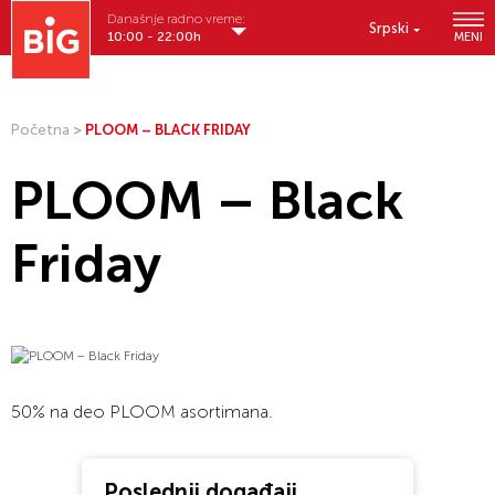
Današnje radno vreme:
Srpski
10:00 - 22:00h
MENI
Početna
>
PLOOM – BLACK FRIDAY
PLOOM – Black
Friday
50% na deo PLOOM asortimana.
Poslednji događaji