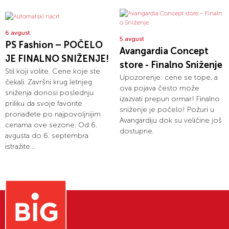
6 avgust
5 avgust
PS Fashion – POČELO
Avangardia Concept
JE FINALNO SNIŽENJE!
store - Finalno Sniženje
Stil koji volite. Cene koje ste
Upozorenje: cene se tope, a
čekali. Završni krug letnjeg
ova pojava često može
sniženja donosi poslednju
izazvati prepun ormar! Finalno
priliku da svoje favorite
sniženje je počelo! Požuri u
pronađete po najpovoljnijim
Avangardiju dok su veličine još
cenama ove sezone. Od 6.
dostupne.
avgusta do 6. septembra
istražite...