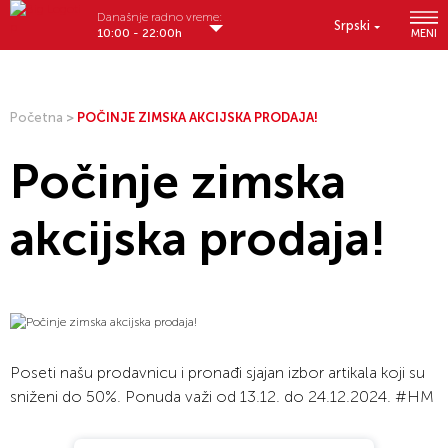
Današnje radno vreme:
Srpski
10:00 - 22:00h
MENI
Početna
>
POČINJE ZIMSKA AKCIJSKA PRODAJA!
Počinje zimska
akcijska prodaja!
Poseti našu prodavnicu i pronađi sjajan izbor artikala koji su
sniženi do 50%. Ponuda važi od 13.12. do 24.12.2024. #HM