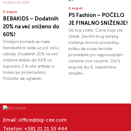
6 avgust
6 avgust
PS Fashion – POČELO
BEBAKIDS – Dodatnih
JE FINALNO SNIŽENJE!
20% na već sniženo do
Stil koji volite. Cene koje ste
60%!
čekali. Završni krug letnjeg
Omiljeni komadi za male
sniženja donosi poslednju
trendsetere sada uz još veću
priliku da svoje favorite
uštedu. Dodatnih 20% na već
pronađete po najpovoljnijim
snižene artikle do 60% uz
cenama ove sezone. Od 6.
kupovinu 2 ili više artikala iz
avgusta do 6. septembra
kolekcije proleće/leto.
istražite...
Požurite da ugrabite...
Email:
office@big-cee.com
Telefon:
+381 21 21 55 444