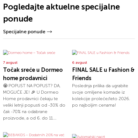
Pogledajte aktuelne specijalne
ponude
Specijalne ponude
7 avgust
6 avgust
Točak sreće u Dormeo
FINAL SALE u Fashion &
home prodavnici
Friends
🤩 POPUST NA POPUST? DA,
Poslednja prilika da ugrabite
MOGUĆE JE! 🎉 U Dormeo
svoje omiljene komade iz
Home prodavnici čekaju te
kolekcije proleće/leto 2026.
veliki letnji popusti od -30% do
po najboljim cenama!
čak -70% na odabrane
proizvode, a od 6. do 11....