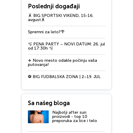
Poslednji događaji
🤸 BIG SPORTSKI VIKEND, 15-16.
avgust🤸
Spremni za leto?🌴
🫧 PENA PARTY – NOVI DATUM: 26. jul
od 17:30h 🫧
✈️ Novo mesto odakle počinju vaša
putovanja!
⚽ BIG FUDBALSKA ZONA | 2–19. JUL
Sa našeg bloga
Najbolji after sun
proizvodi - top 10
preporuka za lice i telo