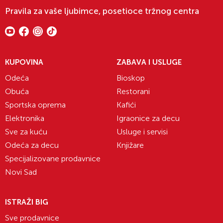
Pravila za vaše ljubimce, posetioce tržnog centra
KUPOVINA
ZABAVA I USLUGE
Odeća
Bioskop
Obuća
Restorani
Sportska oprema
Kafići
Elektronika
Igraonice za decu
Sve za kuću
Usluge i servisi
Odeća za decu
Knjižare
Specijalizovane prodavnice
Novi Sad
ISTRAŽI BIG
Sve prodavnice