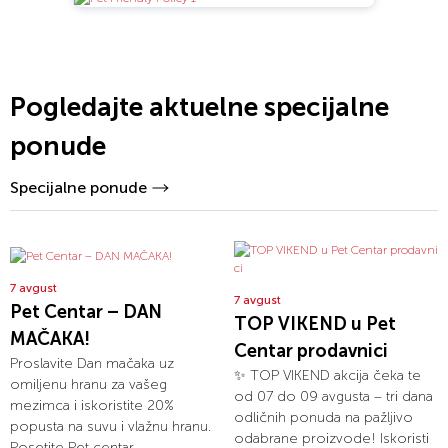
Pogledajte aktuelne specijalne
ponude
Specijalne ponude
7 avgust
7 avgust
Pet Centar – DAN
TOP VIKEND u Pet
MAČAKA!
Centar prodavnici
Proslavite Dan mačaka uz
✨ TOP VIKEND akcija čeka te
omiljenu hranu za vašeg
od 07 do 09 avgusta – tri dana
mezimca i iskoristite 20%
odličnih ponuda na pažljivo
popusta na suvu i vlažnu hranu.
odabrane proizvode! Iskoristi
Posetite Pet centar