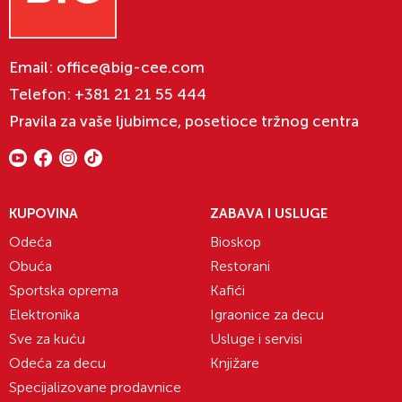
Email:
office@big-cee.com
Telefon:
+381 21 21 55 444
Pravila za vaše ljubimce, posetioce tržnog centra
KUPOVINA
ZABAVA I USLUGE
Odeća
Bioskop
Obuća
Restorani
Sportska oprema
Kafići
Elektronika
Igraonice za decu
Sve za kuću
Usluge i servisi
Odeća za decu
Knjižare
Specijalizovane prodavnice