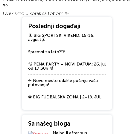
💘
Uvek smo u korak
sa tobom!
✨
Poslednji događaji
🤸 BIG SPORTSKI VIKEND, 15-16.
avgust🤸
Spremni za leto?🌴
🫧 PENA PARTY – NOVI DATUM: 26. jul
od 17:30h 🫧
✈️ Novo mesto odakle počinju vaša
putovanja!
⚽ BIG FUDBALSKA ZONA | 2–19. JUL
Sa našeg bloga
Najbolji after sun