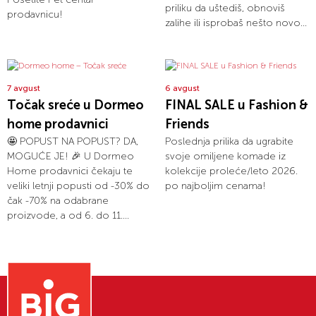
priliku da uštediš, obnoviš
prodavnicu!
zalihe ili isprobaš nešto novo...
7 avgust
6 avgust
Točak sreće u Dormeo
FINAL SALE u Fashion &
home prodavnici
Friends
🤩 POPUST NA POPUST? DA,
Poslednja prilika da ugrabite
MOGUĆE JE! 🎉 U Dormeo
svoje omiljene komade iz
Home prodavnici čekaju te
kolekcije proleće/leto 2026.
veliki letnji popusti od -30% do
po najboljim cenama!
čak -70% na odabrane
proizvode, a od 6. do 11....