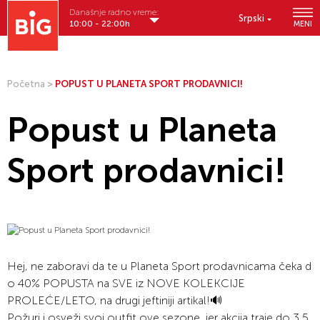
Današnje radno vreme:
Srpski
10:00 - 22:00h
MENI
Početna
>
POPUST U PLANETA SPORT PRODAVNICI!
Popust u Planeta
Sport prodavnici!
Hej, ne zaboravi da te u Planeta Sport
prodavnicama čeka d
o 40% POPUSTA na SVE iz
NOVE KOLEKCIJE
PROLEĆE/LETO, na drugi
jeftiniji artikal!
🔊
Požuri i osveži svoj outfit ove
sezone, jer akcija traje do 3.5.