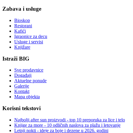
Zabava i usluge
Bioskop
Restorani
Kafići
Igraonice za decu
Usluge i servisi
Knjižare
Istraži BIG
Sve prodavnice
Događaji
Aktuelne ponude
Galerije
Kontakt
Mapa objekta
Korisni tekstovi
Najbolji after sun proizvodi - top 10 preporuka za lice i telo
Knjige za more - 10 odličnih naslova za plažu i letovanje
Letnji nokti - ideje za boje i dezene u 2026. godini