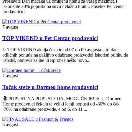
Proslavite Dan mačaka uz omiljenu hranu za vašeg mezimca i
iskoristite 20% popusta na suvu i vlažnu hranu. Posetite Pet centar
prodavnicu!
7 avgust
TOP VIKEND u Pet Centar prodavnici
✨ TOP VIKEND akcija čeka te od 07 do 09 avgusta – tri dana
odličnih ponuda na pažljivo odabrane proizvode! Iskoristi priliku da
uštediš, obnoviš zalihe ili isprobaš nešto novo...
7 avgust
Točak sreće u Dormeo home prodavnici
🤩 POPUST NA POPUST? DA, MOGUĆE JE! 🎉 U Dormeo
Home prodavnici čekaju te veliki letnji popusti od -30% do čak
-70% na odabrane proizvode, a od 6. do 11....
6 avgust