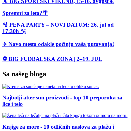
🤸 BIG SPORTSKI VIKEND, 15-16. avgust🤸
Spremni za leto?🌴
🫧 PENA PARTY – NOVI DATUM: 26. jul od
17:30h 🫧
✈️ Novo mesto odakle počinju vaša putovanja!
⚽ BIG FUDBALSKA ZONA | 2–19. JUL
Sa našeg bloga
Najbolji after sun proizvodi - top 10 preporuka za
lice i telo
Knjige za more - 10 odličnih naslova za plažu i