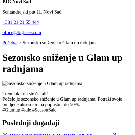
BIG Novi Sad
Sentandrejski put 11, Novi Sad
+381 21 21 55 444
office@big-cee.com
Početna
>
Sezonsko sniženje u Glam up radnjama
Sezonsko sniženje u Glam up
radnjama
Trenutak koji ste čekali!
Počelo je sezonsko sniženje u Glam up radnjama. Potraži svoje
omiljene aksesoare na popustu i do 50%.
#Glamup #sale #SeasonSale
Poslednji događaji