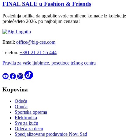
FINAL SALE u Fashion & Friends
Poslednja prilika da ugrabite svoje omiljene komade iz kolekcije
proleće/leto 2026. po najboljim cenama!
Email:
office@big-cee.com
Telefon:
+381 21 21 55 444
Pravila za vaše ljubimce, posetioce tržnog centra
Kupovina
Odeća
Obuća
Sportska oprema
Elektronika
Sve za kuću
Odeća za decu
Specijalizovane prodavnice Novi Sad