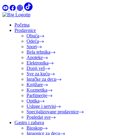
Početna
Prodavnice
Obuća
Odeća
Sport
Bela tehnika
Apoteke
Elektronika
Donji veš
Sve za kuću
Igračke za decu
Knjižare
Kozmetika
Parfimerije
Optika
Usluge i servisi
Specijalizovane prodavnice
Pogledaj sve
Gastro i zabava
Bioskop
Igraonice za decu