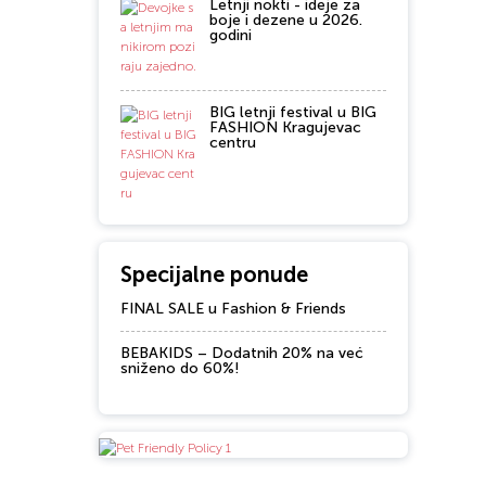
Letnji nokti - ideje za
boje i dezene u 2026.
godini
BIG letnji festival u BIG
FASHION Kragujevac
centru
Specijalne ponude
FINAL SALE u Fashion & Friends
BEBAKIDS – Dodatnih 20% na već
sniženo do 60%!