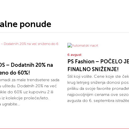
jalne ponude
6 avgust
PS Fashion – POČELO J
S – Dodatnih 20% na
FINALNO SNIŽENJE!
ženo do 60%!
Stil koji volite. Cene koje ste ček
omadi za male trendsetere sada
krug letnjeg sniženja donosi pos
u uštedu. Dodatnih 20% na već
priliku da svoje favorite pronađ
ikle do 60% uz kupovinu 2 ili
najpovoljnijim cenama ove sezo
la iz kolekcije proleće/leto.
avgusta do 6. septembra istražite.
 ugrabite...