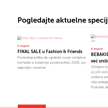
Pogledajte aktuelne speci
6 avgust
6 avgust
FINAL SALE u Fashion & Friends
BEBAKID
Poslednja prilika da ugrabite svoje omiljene
već sni
komade iz kolekcije proleće/leto 2026. po
Omiljeni k
najboljim cenama!
uz još već
snižene art
više artika
Požurite da