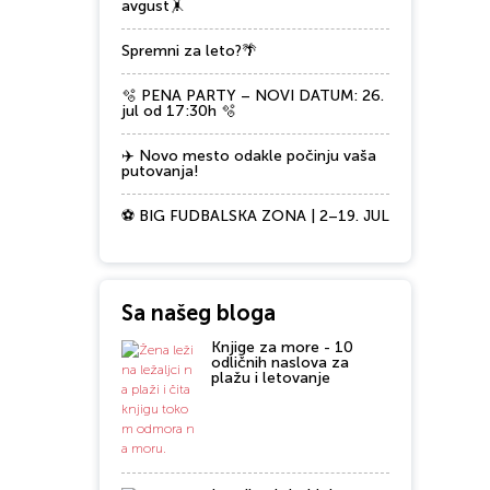
avgust🤸
Spremni za leto?🌴
🫧 PENA PARTY – NOVI DATUM: 26.
jul od 17:30h 🫧
✈️ Novo mesto odakle počinju vaša
putovanja!
⚽ BIG FUDBALSKA ZONA | 2–19. JUL
Sa našeg bloga
Knjige za more - 10
odličnih naslova za
plažu i letovanje