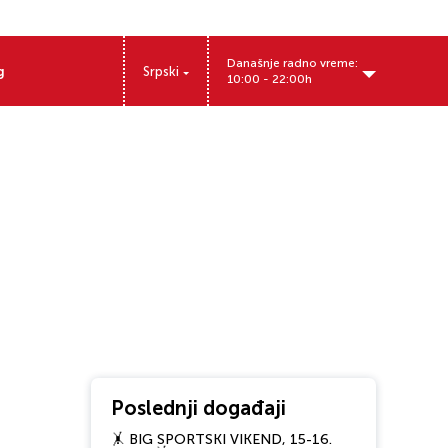
Današnje radno vreme:
g
Srpski
10:00 - 22:00h
Poslednji događaji
🤸 BIG SPORTSKI VIKEND, 15-16.