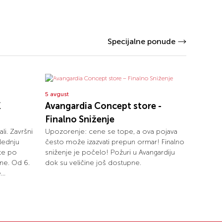
Specijalne ponude
5 avgust
E
Avangardia Concept store -
Finalno Sniženje
ali. Završni
Upozorenje: cene se tope, a ova pojava
lednju
često može izazvati prepun ormar! Finalno
ete po
sniženje je počelo! Požuri u Avangardiju
ne. Od 6.
dok su veličine još dostupne.
..