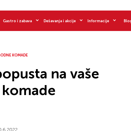
Gastro i zabava
Dešavanja i akcije
Informacije
Blo
 MODNE KOMADE
popusta na vaše
e komade
0.6.2022.