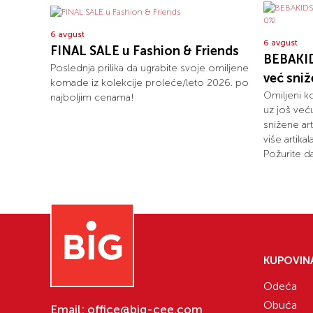
6 avgust
6 avgust
FINAL SALE u Fashion & Friends
BEBAKID
Poslednja prilika da ugrabite svoje omiljene
već sni
komade iz kolekcije proleće/leto 2026. po
Omiljeni k
najboljim cenama!
uz još već
snižene art
više artika
Požurite da
KUPOVIN
Odeća
Obuća
Email:
office@big-cee.com