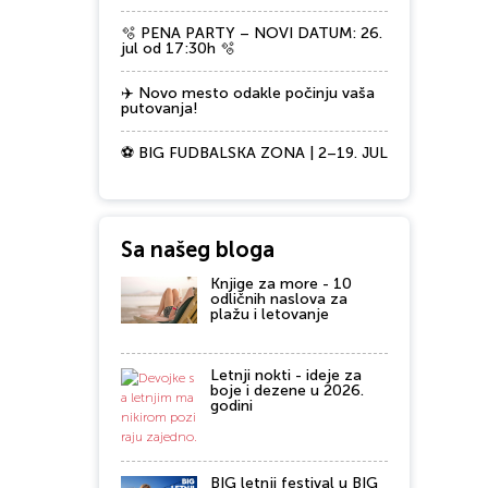
🫧 PENA PARTY – NOVI DATUM: 26.
jul od 17:30h 🫧
✈️ Novo mesto odakle počinju vaša
putovanja!
⚽ BIG FUDBALSKA ZONA | 2–19. JUL
Sa našeg bloga
Knjige za more - 10
odličnih naslova za
plažu i letovanje
Letnji nokti - ideje za
boje i dezene u 2026.
godini
BIG letnji festival u BIG