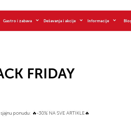
Gastro i zabava
Dešavanja i akcije
Informacije
Blo
LACK FRIDAY
u sjajnu ponudu: 🔥-30% NA SVE ARTIKLE🔥