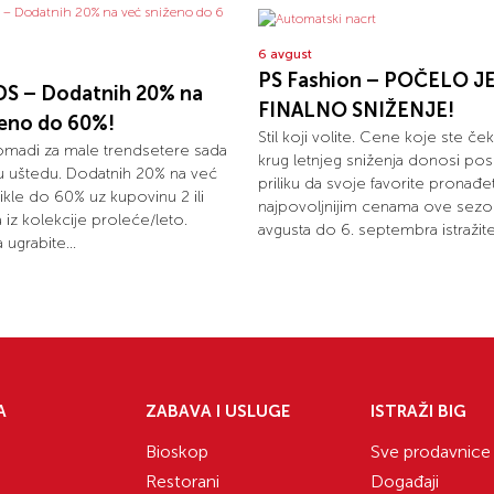
6 avgust
PS Fashion – POČELO J
S – Dodatnih 20% na
FINALNO SNIŽENJE!
ženo do 60%!
Stil koji volite. Cene koje ste ček
omadi za male trendsetere sada
krug letnjeg sniženja donosi pos
u uštedu. Dodatnih 20% na već
priliku da svoje favorite pronađ
ikle do 60% uz kupovinu 2 ili
najpovoljnijim cenama ove sezo
la iz kolekcije proleće/leto.
avgusta do 6. septembra istražite.
 ugrabite...
A
ZABAVA I USLUGE
ISTRAŽI BIG
Bioskop
Sve prodavnice
Restorani
Događaji