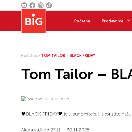
Početna
Prodavnice
Početna
>
TOM TAILOR – BLACK FRIDAY
Tom Tailor – B
🖤BLACK FRIDAY🖤 je u punom jeku! Iskoristite naš
Akcija važi od 27.11. – 30.11.2025.