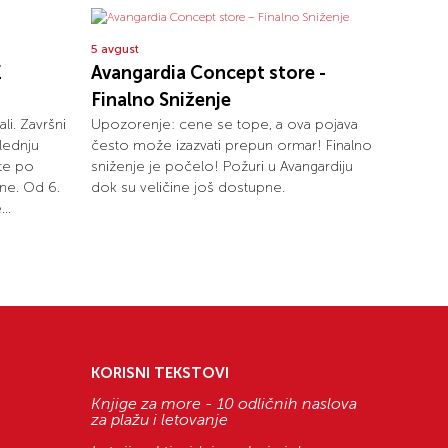
5 avgust
E
Avangardia Concept store -
Finalno Sniženje
ali. Završni
Upozorenje: cene se tope, a ova pojava
lednju
često može izazvati prepun ormar! Finalno
ete po
sniženje je počelo! Požuri u Avangardiju
ne. Od 6.
dok su veličine još dostupne.
..
KORISNI TEKSTOVI
Knjige za more - 10 odličnih naslova
za plažu i letovanje