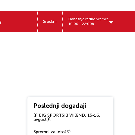
Današnje radno vreme:
g
Srpski
10:00 - 22:00h
Poslednji događaji
🤸 BIG SPORTSKI VIKEND, 15-16.
avgust🤸
Spremni za leto?🌴