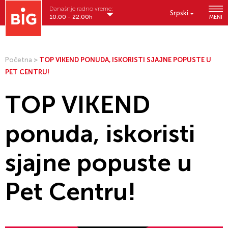
Današnje radno vreme:
Srpski
10:00 - 22:00h
MENI
Početna
>
TOP VIKEND PONUDA, ISKORISTI SJAJNE POPUSTE U
PET CENTRU!
TOP VIKEND
ponuda, iskoristi
sjajne popuste u
Pet Centru!