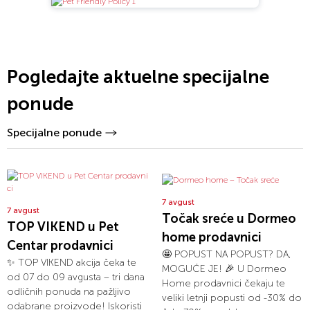
Pogledajte aktuelne specijalne
ponude
Specijalne ponude
7 avgust
7 avgust
Točak sreće u Dormeo
TOP VIKEND u Pet
home prodavnici
Centar prodavnici
🤩 POPUST NA POPUST? DA,
✨ TOP VIKEND akcija čeka te
MOGUĆE JE! 🎉 U Dormeo
od 07 do 09 avgusta – tri dana
Home prodavnici čekaju te
odličnih ponuda na pažljivo
veliki letnji popusti od -30% do
odabrane proizvode! Iskoristi