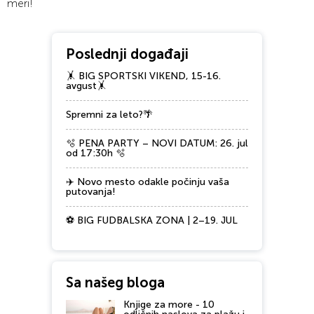
meri!
Poslednji događaji
🤸 BIG SPORTSKI VIKEND, 15-16.
avgust🤸
Spremni za leto?🌴
🫧 PENA PARTY – NOVI DATUM: 26. jul
od 17:30h 🫧
✈️ Novo mesto odakle počinju vaša
putovanja!
⚽ BIG FUDBALSKA ZONA | 2–19. JUL
Sa našeg bloga
Knjige za more - 10