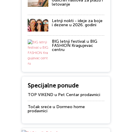
odličnih naslova za plažu i
letovanje
Letnji nokti - ideje za boje
i dezene u 2026. godini
BIG letnji festival u BIG
FASHION Kragujevac
centru
Specijalne ponude
TOP VIKEND u Pet Centar prodavnici
Točak sreće u Dormeo home
prodavnici