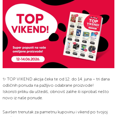
✨ TOP VIKEND akcija čeka te od 12. do 14. juna – tri dana
odličnih ponuda na pažljivo odabrane proizvode!
Iskoristi priliku da uštediš, obnoviš zalihe ili isprobaš nešto
novo iz naše ponude.
Savršen trenutak za pametnu kupovinu i vikend po tvojoj