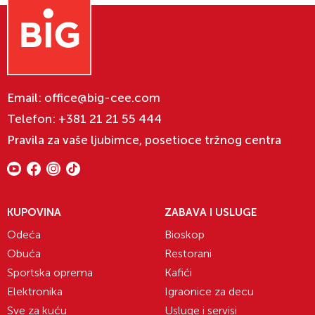
Email:
office@big-cee.com
Telefon:
+381 21 21 55 444
Pravila za vaše ljubimce, posetioce tržnog centra
KUPOVINA
ZABAVA I USLUGE
Odeća
Bioskop
Obuća
Restorani
Sportska oprema
Kafići
Elektronika
Igraonice za decu
Sve za kuću
Usluge i servisi