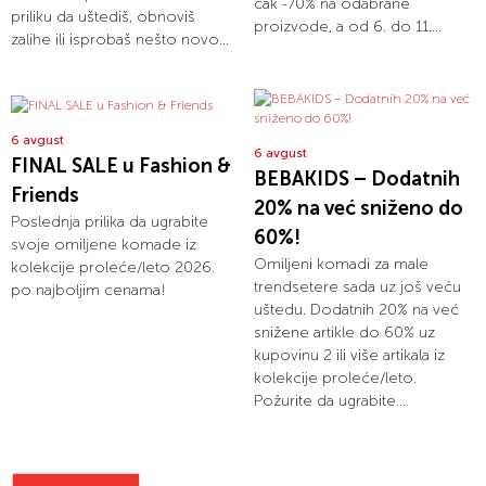
čak -70% na odabrane
priliku da uštediš, obnoviš
proizvode, a od 6. do 11....
zalihe ili isprobaš nešto novo...
6 avgust
6 avgust
FINAL SALE u Fashion &
BEBAKIDS – Dodatnih
Friends
20% na već sniženo do
Poslednja prilika da ugrabite
60%!
svoje omiljene komade iz
Omiljeni komadi za male
kolekcije proleće/leto 2026.
trendsetere sada uz još veću
po najboljim cenama!
uštedu. Dodatnih 20% na već
snižene artikle do 60% uz
kupovinu 2 ili više artikala iz
kolekcije proleće/leto.
Požurite da ugrabite...