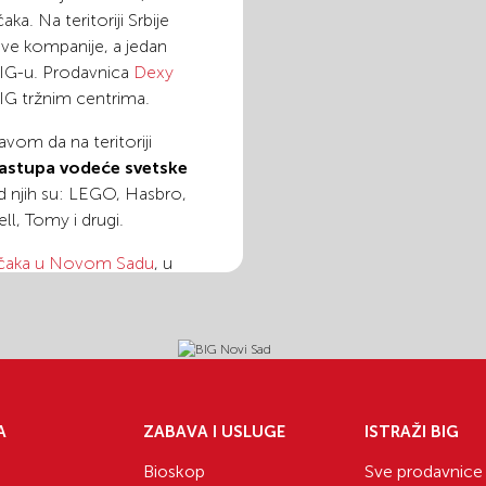
aka. Na teritoriji Srbije
ve kompanije, a jedan
IG-u. Prodavnica
Dexy
BIG tržnim centrima.
avom da na teritoriji
astupa vodeće svetske
d njih su: LEGO, Hasbro,
l, Tomy i drugi.
ačaka u Novom Sadu
, u
 se naci bebi oprema
endovi. Od dečije
e, Blukids i poljski
 Pablosky i Cerda, kao i
A
ZABAVA I USLUGE
ISTRAŽI BIG
Bioskop
Sve prodavnice