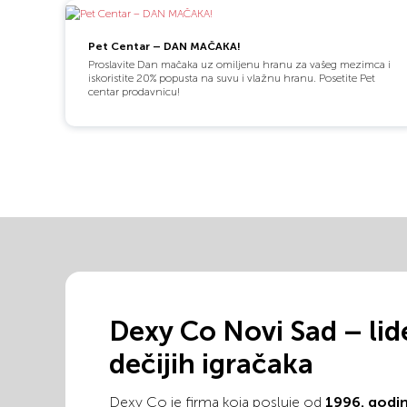
Pet Centar – DAN MAČAKA!
Proslavite Dan mačaka uz omiljenu hranu za vašeg mezimca i
iskoristite 20% popusta na suvu i vlažnu hranu. Posetite Pet
centar prodavnicu!
Dexy Co Novi Sad – lid
dečijih igračaka
Dexy Co je firma koja posluje od
1996. godi