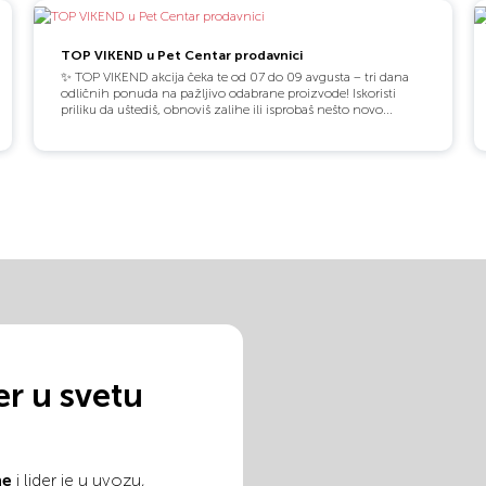
TOP VIKEND u Pet Centar prodavnici
✨ TOP VIKEND akcija čeka te od 07 do 09 avgusta – tri dana
odličnih ponuda na pažljivo odabrane proizvode! Iskoristi
priliku da uštediš, obnoviš zalihe ili isprobaš nešto novo...
er u svetu
ne
i lider je u uvozu,