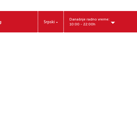
Današnje radno vreme:
g
Srpski
10:00 - 22:00h