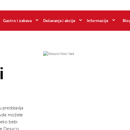
Gastro i zabava
Dešavanja i akcije
Informacije
Blo
i
 predstavlja
 Ovde možete
reko bebi
te
Dexyco