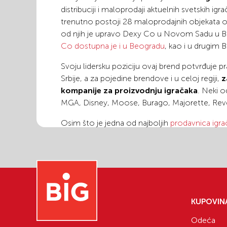
distribuciji i maloprodaji aktuelnih svetskih igrač
trenutno postoji 28 maloprodajnih objekata o
od njih je upravo Dexy Co u Novom Sadu u B
Co dostupna je i u Beogradu
, kao i u drugim 
Svoju lidersku poziciju ovaj brend potvrđuje pr
Srbije, a za pojedine brendove i u celoj regiji,
z
kompanije za proizvodnju igračaka
. Neki o
MGA, Disney, Moose, Burago, Majorette, Revel
Osim što je jedna od najboljih
prodavnica igr
Dexy Co Kids maloprodajnim objektima moze
italijanskog brenda Brevi kao i mnogi drugi br
garderobe u asortimanu se nalaze brendovi Idex
brend Cool Club, a od obuće španski brendovi
ostali svetski brendovi.
KUPOVIN
Odeća
Dexy Co akcije i sniženja