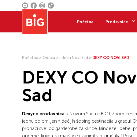
Početna
Prodavnice
Početna
>
Odeća za decu Novi Sad
>
DEXY CO NOVI SAD
DEXY CO Nov
Sad
Dexyco
prodavnica
u Novom Sadu u BIG tržnom centru
jednu od omiljenih dečijih šoping destinacija u gradu!
pronaći sve: od garderobe za klince, klinceze i bebe, p
opreme, knjiga za mališane i zanimljivih igračaka! Poseti