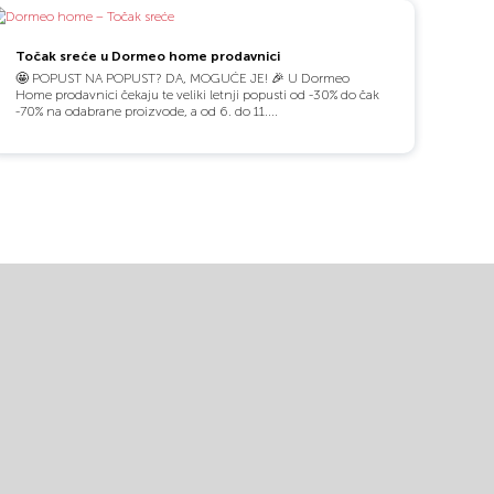
Točak sreće u Dormeo home prodavnici
🤩 POPUST NA POPUST? DA, MOGUĆE JE! 🎉 U Dormeo
Home prodavnici čekaju te veliki letnji popusti od -30% do čak
-70% na odabrane proizvode, a od 6. do 11....