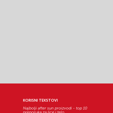
KORISNI TEKSTOVI
Najbolji after sun proizvodi - top 10
preporuka za lice i telo