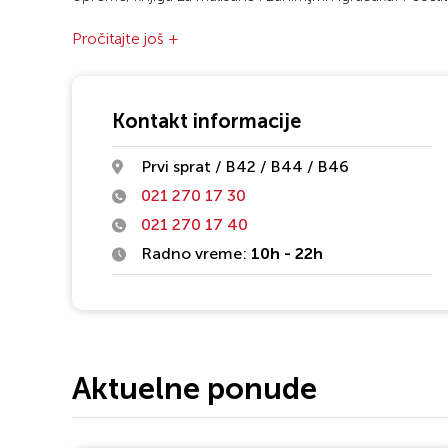
prodavnicu u Novom Sadu u BIG tržnom centru i uživajte
Pročitajte još +
Kontakt informacije
Prvi sprat / B42 / B44 / B46
021 270 17 30
021 270 17 40
Radno vreme:
10h - 22h
Aktuelne ponude