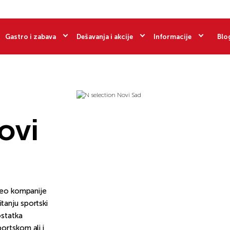
Gastro i zabava
Dešavanja i akcije
Informacije
Blo
ovi
eo kompanije
tanju sportski
ostatka
ortskom ali i