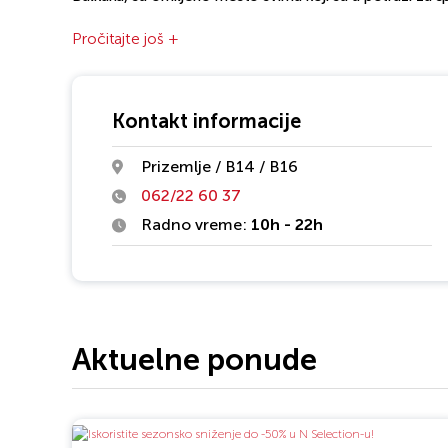
modernom garderobom. Posetite N Selection u Novo
Pročitajte još +
tržnom centru, i otkrijte kako
stil i sportska odeća idu
ruku!
Kontakt informacije
Prizemlje / B14 / B16
062/22 60 37
Radno vreme:
10h - 22h
Aktuelne ponude