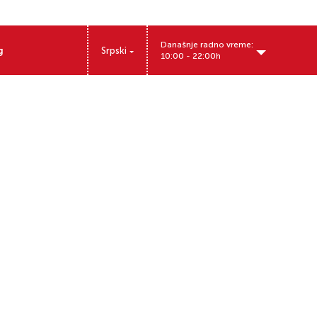
Današnje radno vreme:
g
Srpski
10:00 - 22:00h