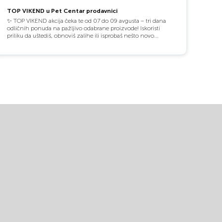
TOP VIKEND u Pet Centar prodavnici
✨ TOP VIKEND akcija čeka te od 07 do 09 avgusta – tri dana
odličnih ponuda na pažljivo odabrane proizvode! Iskoristi
priliku da uštediš, obnoviš zalihe ili isprobaš nešto novo...