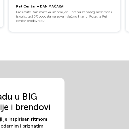
Pet Centar – DAN MAČAKA!
Proslavite Dan mačaka uz omiljenu hranu za vašeg mezimca i
iskoristite 20% popusta na suvu i vlažnu hranu. Posetite Pet
centar prodavnicu!
adu u BIG
je i brendovi
i je
inspirisan ritmom
modernim i priznatim