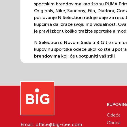
sportskim brendovima kao što su PUMA Prime 
Originals, Nike, Saucony, Fila, Diadora, Co
poslovanje N Selection radnje daje za rezu
kupcima da izraze svoju individualnost. Ov
je pravi izbor ukoliko tražite sportske a m
N Selection u Novom Sadu u BIG tržnom ce
kupovinu sportske odeće ukoliko ste u potra
brendovima
koji će upotpuniti vaš stil!
Ne zaboravite da posetite
N Selection u B
poseti glavnom gradu!
N Selection – lokacija, 
radno vreme
KUPOVIN
N Selection se nalazi u
tržnom centru BIG
Odeća
adresi
Sentandrejski put 11.
Ukoliko imate b
Obuća
nedoumicu, možete pozvati na kontakt te
Email:
office@big-cee.com