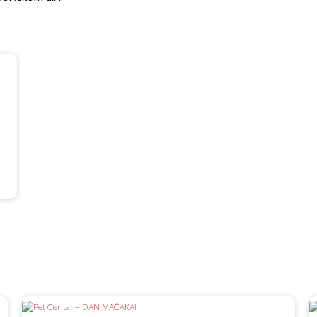
m Sadu u BIG
 ruku pod