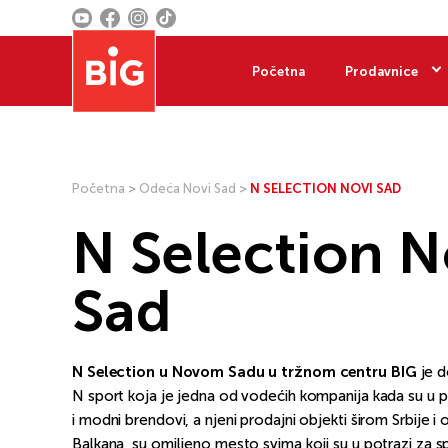
Početna
Prodavnice
Početna
>
Odeća Novi Sad
>
N SELECTION NOVI SAD
N Selection N
Sad
N Selection u Novom Sadu u tržnom centru BIG
je d
N sport koja je jedna od vodećih kompanija kada su u pi
i modni brendovi, a njeni prodajni objekti širom Srbije i 
Balkana, su omiljeno mesto svima koji su u potrazi za sp