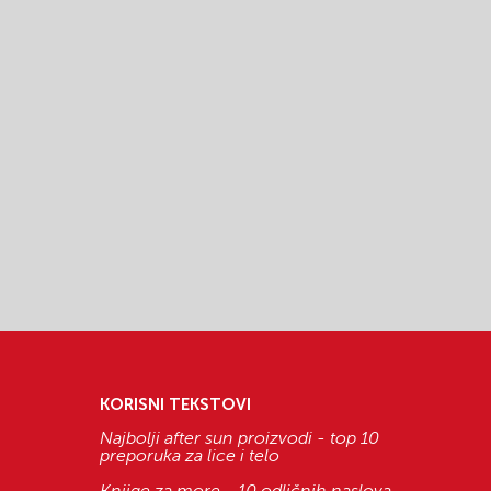
KORISNI TEKSTOVI
Najbolji after sun proizvodi - top 10
preporuka za lice i telo
Knjige za more - 10 odličnih naslova