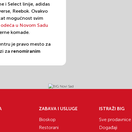
i Select linije, adidas
nverse, Reebok. Ovakvo
ltat mogućnost svim
a
odeća u Novom Sadu
oderne komade.
ntru je pravo mesto za
zi za
renomiranim
eogradu
ukoliko ste u
kontakt i
A
ZABAVA I USLUGE
ISTRAŽI BIG
 u Novom Sadu
na
Bioskop
Sve prodavnice
ilo kakva pitanja ili
Restorani
Događaji
lefon
+381 62 22 60 37
,