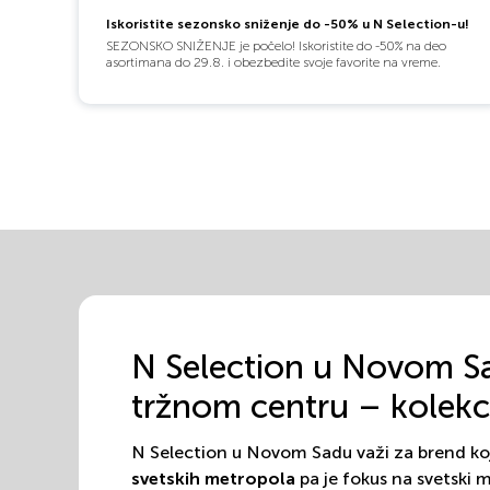
Iskoristite sezonsko sniženje do -50% u N Selection-u!
SEZONSKO SNIŽENJE je počelo! Iskoristite do -50% na deo
asortimana do 29.8. i obezbedite svoje favorite na vreme.
N Selection u Novom S
tržnom centru – kolekci
N Selection u Novom Sadu važi za brend koj
svetskih metropola
pa je fokus na svetski 