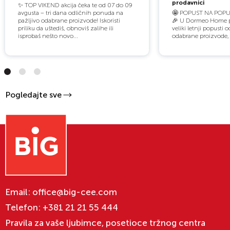
prodavnici
✨ TOP VIKEND akcija čeka te od 07 do 09
avgusta – tri dana odličnih ponuda na
🤩 POPUST NA POPU
pažljivo odabrane proizvode! Iskoristi
🎉 U Dormeo Home pr
priliku da uštediš, obnoviš zalihe ili
veliki letnji popusti
isprobaš nešto novo...
odabrane proizvode, a
Pogledajte sve
Email:
office@big-cee.com
Telefon:
+381 21 21 55 444
Pravila za vaše ljubimce, posetioce tržnog centra