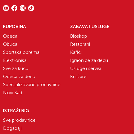
KUPOVINA
ZABAVA I USLUGE
Odeća
Bioskop
Obuća
Restorani
Sportska oprema
Kafići
Elektronika
Igraonice za decu
Sve za kuću
Usluge i servisi
Odeća za decu
Knjižare
Specijalizovane prodavnice
Novi Sad
ISTRAŽI BIG
Sve prodavnice
Događaji