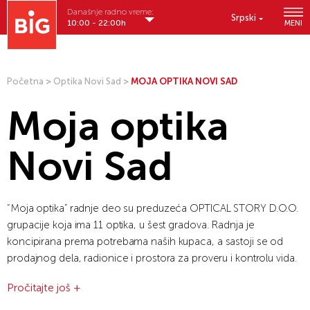
Današnje radno vreme:
Srpski
10:00 - 22:00h
MENI
Početna
>
Optika Novi Sad
>
MOJA OPTIKA NOVI SAD
Moja optika
Novi Sad
“Moja optika” radnje deo su preduzeća OPTICAL STORY D.O.O.
grupacije koja ima 11 optika, u šest gradova. Radnja je
koncipirana prema potrebama naših kupaca, a sastoji se od
prodajnog dela, radionice i prostora za proveru i kontrolu vida.
Uz savremeno uređen prodajni deo, osnov naše ponude je
Pročitajte još +
prodaja brendirane robe, izdvajamo: Dolce & Gabbana, Ray
Ban, Miu Miu, Vogue, Police, Givenchy, Versace, Escada, Furla…