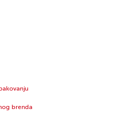
pakovanju
etnog brenda