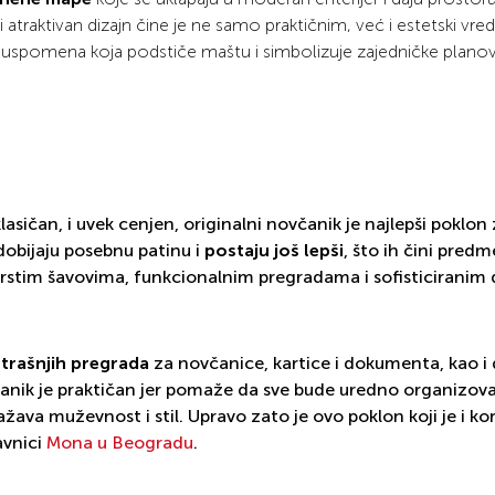
 i atraktivan dizajn čine je ne samo praktičnim, već i estetski vre
a uspomena koja podstiče maštu i simbolizuje zajedničke planov
klasičan, i uvek cenjen, originalni novčanik je najlepši poklon
obijaju posebnu patinu i
postaju još lepši
, što ih čini pred
čvrstim šavovima, funkcionalnim pregradama i sofisticiranim
trašnjih pregrada
za novčanice, kartice i dokumenta, kao i
včanik je praktičan jer pomaže da sve bude uredno organizov
žava muževnost i stil. Upravo zato je ovo poklon koji je i kor
avnici
Mona u Beogradu
.