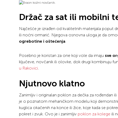
Držač za sat ili mobilni t
Najčešće je izrađen od kvalitetnih materijala poput dr
ili noćni ormarić. Njegova osnovna uloga je da omog
ogrebotine i oštećenja
.
Posebno je koristan za one koji vole da imaju
sve or
ključeve, novčanik ili olovke, dok drugi kombinuju fu
u Rakovici
.
Njutnovo klatno
Zanimljiv i originalan poklon za dečka za rođendan ili d
je o poznatom mehaničkom modelu koji demonstrira za
kuglica okačenih na konce ili žice, koje kada se pokre
pokret i zvuk. Ovo je i zanimljiv
poklon za kolege
ili 