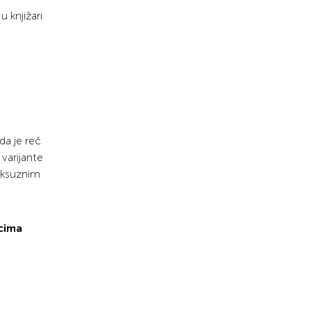
 knjižari
da je reč
 varijante
luksuznim
cima