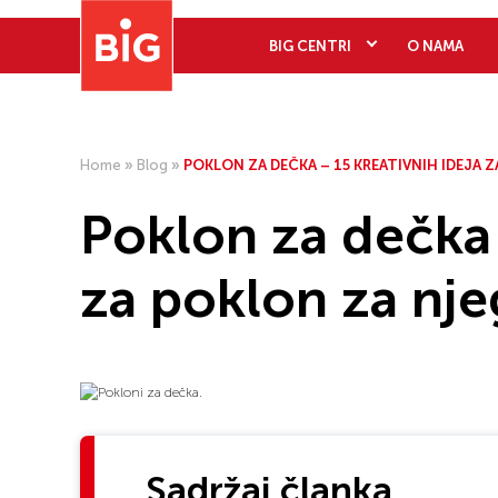
BIG CENTRI
O NAMA
Home
»
Blog
»
POKLON ZA DEČKA – 15 KREATIVNIH IDEJA 
Poklon za dečka 
za poklon za nje
Sadržaj članka