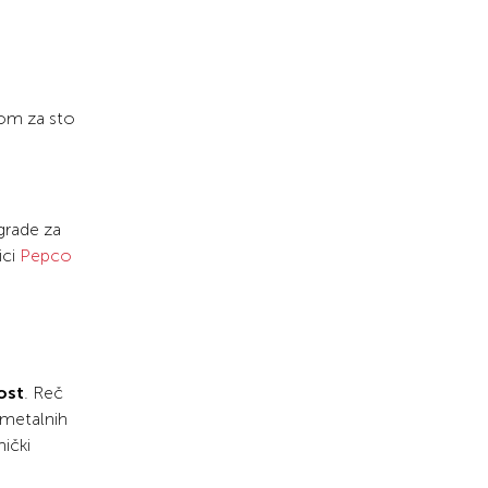
kom za sto
grade za
ici
Pepco
ost
. Reč
 metalnih
mički