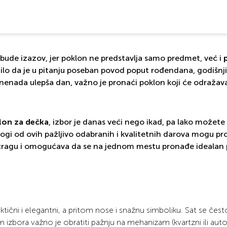
ude izazov, jer poklon ne predstavlja samo predmet, već i
Bilo da je u pitanju poseban povod poput rođendana, godišnji
iznenada ulepša dan, važno je pronaći poklon koji će odražav
klon za dečka
, izbor je danas veći nego ikad, pa lako možete
gi od ovih pažljivo odabranih i kvalitetnih darova mogu pr
otragu i omogućava da se na jednom mestu pronađe idealan 
tični i elegantni, a pritom nose i snažnu simboliku. Sat se čest
om izbora važno je obratiti pažnju na mehanizam (kvartzni ili aut