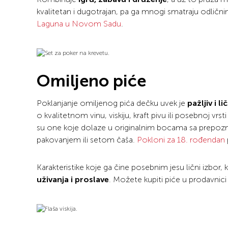
kvalitetan i dugotrajan, pa ga mnogi smatraju odlični
Laguna u Novom Sadu
.
Omiljeno piće
Poklanjanje omiljenog pića dečku uvek je
pažljiv i li
o kvalitetnom vinu, viskiju, kraft pivu ili posebnoj vrs
su one koje dolaze u originalnim bocama sa prepoznat
pakovanjem ili setom čaša.
Pokloni za 18. rođendan
Karakteristike koje ga čine posebnim jesu lični izbor,
uživanja i proslave
. Možete kupiti piće u prodavnic