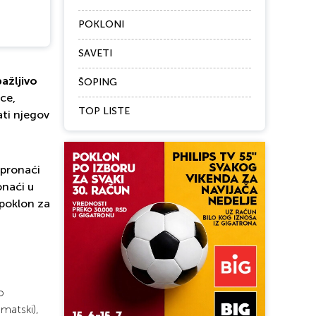
POKLONI
SAVETI
pažljivo
ŠOPING
ce,
TOP LISTE
ati njegov
 pronaći
onaći u
poklon za
o
omatski),