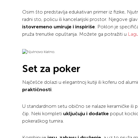
Osim što predstavlja edukativan primer iz fizike, Njut
radni sto, policu ili kancelarijski prostor. Njegove gla
istovremeno umiruje i inspiriše
. Poklon je specifič
pruža trenutke opuštanja. Možete ga potražiti u
Lagu
Set za poker
Najčešće dolazi u elegantnoj kutiji ili koferu od alum
praktičnosti
.
U standardnom setu obično se nalaze keramičke ili plasti
čip. Neki kompleti
uključuju i dodatke
poput kockica
pokeraškog turnira.
Kombinuje
igru, zabavu i druženje
, a uz to pruža m