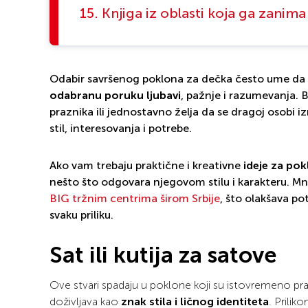
Knjiga iz oblasti koja ga zanima
Odabir savršenog poklona za dečka često ume da b
odabranu poruku ljubavi
, pažnje i razumevanja. 
praznika ili jednostavno želja da se dragoj osobi 
stil, interesovanja i potrebe.
Ako vam trebaju praktične i kreativne
ideje za po
nešto što odgovara njegovom stilu i karakteru.
Mno
BIG tržnim centrima širom Srbije
, što olakšava p
svaku priliku.
Sat ili kutija za satove
Ove stvari spadaju u poklone koji su istovremeno prak
doživljava kao
znak stila i ličnog identiteta
. Prilik