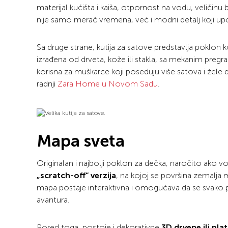
materijal kućišta i kaiša, otpornost na vodu, veličinu
nije samo merač vremena, već i modni detalj koji u
Sa druge strane, kutija za satove predstavlja poklon ko
izrađena od drveta, kože ili stakla, sa mekanim preg
korisna za muškarce koji poseduju više satova i žele 
radnji
Zara Home u Novom Sadu
.
Mapa sveta
Originalan i najbolji poklon za dečka, naročito ako vo
„scratch-off“ verzija
, na kojoj se površina zemalja 
mapa postaje interaktivna i omogućava da se svako put
avantura.
Pored toga, postoje i dekorativne
3D drvene ili pl