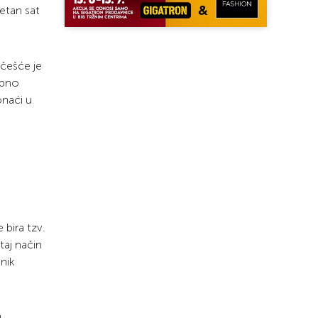
tetan sat
jčešće je
ebno
onaći u
 bira tzv.
taj način
nik
u