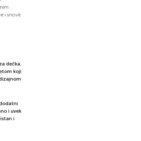
dnim
e i snove.
 za dečka.
metom koji
 dizajnom
 dodatni
ano i uvek
istan i