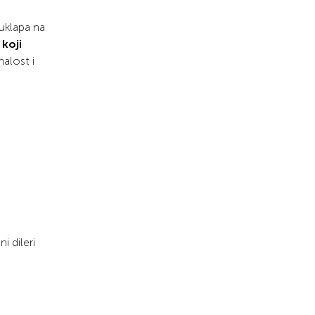
 uklapa na
 koji
alost i
i dileri