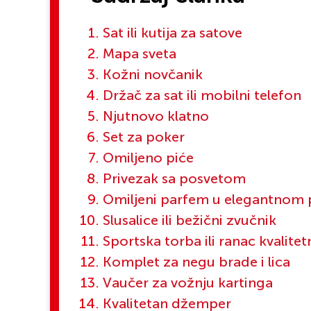
Sat ili kutija za satove
Mapa sveta
Kožni novčanik
Držač za sat ili mobilni telefon
Njutnovo klatno
Set za poker
Omiljeno piće
Privezak sa posvetom
Omiljeni parfem u elegantnom 
Slusalice ili bežični zvučnik
Sportska torba ili ranac kvalit
Komplet za negu brade i lica
Vaučer za vožnju kartinga
Kvalitetan džemper