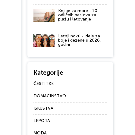
Knjige za more - 10
odličnih naslova za
plažu i letovanje
Letnji nokti - ideje za
boje i dezene u 2026.
godini
Kategorije
ČESTITKE
DOMAĆINSTVO
ISKUSTVA
LEPOTA
MODA