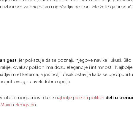
m izborom za originalan i upečatljiv poklon. Možete ga pronaći u
čan gest
, jer pokazuje da se poznaju njegove navike i ukusi. Bilo 
ti rakije, ovakav poklon ima dozu elegancije i intimnosti. Najbolje
ljivim etiketama, a još bolji utisak ostavlja kada se upotpuni 
poput ovog su uvek dobra opcija.
 kvalitet i mogućnost da se
najbolje piće za poklon
deli u trenu
i
Maxi u Beogradu
.