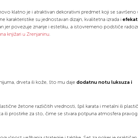
novo klatno je i atraktivan dekorativni predmet koji se savršeno
vne karakteristike su jednostavan dizajn, kvalitetna izrada i
efekat
an jer povezuje znanje i estetiku, a istovremeno podstiče radozn
na knjižari u Zrenjaninu
.
inijuma, drveta ili kože, što mu daje
dodatnu notu luksuza i
čne žetone različitih vrednosti, špil karata i metalni ili plastičn
 ili prostirke za sto, čime se stvara potpuna atmosfera pravog
ogućnost vežbanja strategije i taktike. Set za poker je praktičan,