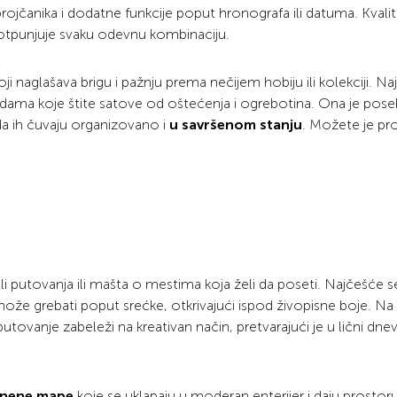
 brojčanika i dodatne funkcije poput hronografa ili datuma. Kvali
potpunjuje svaku odevnu kombinaciju.
ji naglašava brigu i pažnju prema nečijem hobiju ili kolekciji. Na
radama koje štite satove od oštećenja i ogrebotina. Ona je pos
da ih čuvaju organizovano i
u savršenom stanju
. Možete je pr
li putovanja ili mašta o mestima koja želi da poseti. Najčešće se
može grebati poput srećke, otkrivajući ispod živopisne boje. Na 
ovanje zabeleži na kreativan način, pretvarajući je u lični dnev
atnene mape
koje se uklapaju u moderan enterijer i daju prostor