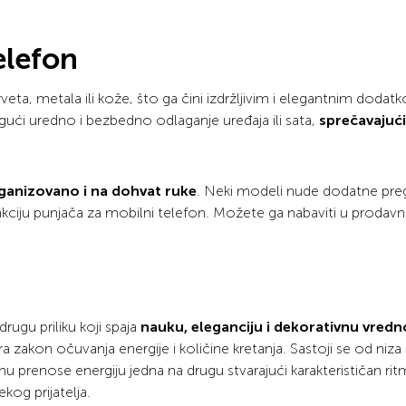
elefon
veta, metala ili kože, što ga čini izdržljivim i elegantnim dodat
ući uredno i bezbedno odlaganje uređaja ili sata,
sprečavajući
ganizovano i na dohvat ruke
. Neki modeli nude dodatne pre
nkciju punjača za mobilni telefon. Možete ga nabaviti u prodavn
rugu priliku koji spaja
nauku, eleganciju i dekorativnu vredn
kon očuvanja energije i količine kretanja. Sastoji se od niza
nu prenose energiju jedna na drugu stvarajući karakterističan rit
nekog prijatelja.