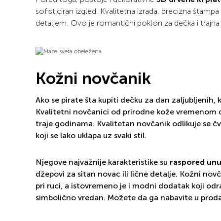
sofisticiran izgled. Kvalitetna izrada, precizna štampa
detaljem. Ovo je romantični poklon za dečka i trajn
Kožni novčanik
Ako se pirate šta kupiti dečku za dan zaljubljenih, 
Kvalitetni novčanici od prirodne kože vremenom d
traje godinama. Kvalitetan novčanik odlikuje se 
koji se lako uklapa uz svaki stil.
Njegove najvažnije karakteristike su
raspored unu
džepovi za sitan novac ili lične detalje. Kožni no
pri ruci, a istovremeno je i modni dodatak koji odra
simbolično vredan. Možete da ga nabavite u prod